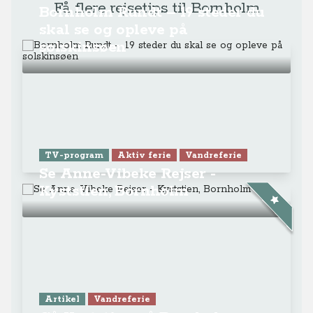
Få flere rejsetips til Bornholm
Bornholm Rundt – 19 steder du
skal se og opleve på
solskinsøen
TV-program
Aktiv ferie
Vandreferie
Se Anne-Vibeke Rejser -
Kyststien, Bornholm
Artikel
Vandreferie