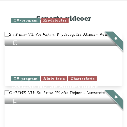
Seneste videoer
TV-program
Krydstogter
Se Anne-Vibeke Rejser: Krydstogt
fra Athen - Venedig
TV-program
Aktiv ferie
Charterferie
ONLINE NU: Se Anne-Vibeke
Rejser - Lanzarote