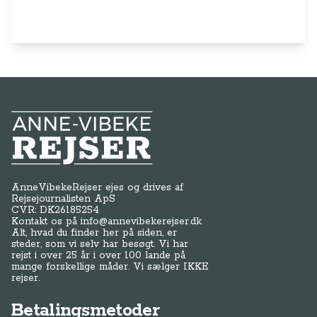
Anne-Vibeke Rejser
AnneVibekeRejser ejes og drives af
Rejsejournalisten ApS
CVR: DK
26185254
Kontakt os på
info@annevibekerejser.dk
Alt, hvad du finder her på siden, er
steder, som vi selv har besøgt. Vi har
rejst i over 25 år i over 100 lande på
mange forskellige måder. Vi sælger IKKE
rejser.
Betalingsmetoder