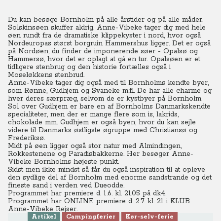
Du kan besøge Bornholm på alle årstider og på alle måder.
Solskinsøen skuffer aldrig. Anne-Vibeke tager dig med hele
øen rundt fra de dramatiske klippekyster i nord, hvor også
Nordeuropas størst borgruin Hammershus ligger. Det er også
på Nordøen, du finder de imponerende søer - Opalsø og
Hammersø, hvor det er oplagt at gå en tur. Opalsøen er et
tidligere stenbrug og den historie fortælles også i
Moseløkkens stenbrud.
Anne-Vibeke tager dig også med til Bornholms kendte byer,
som Rønne, Gudhjem og Svaneke m.fl. De har alle charme og
hver deres særpræg, selvom de er kystbyer på Bornholm.
Sol over Gudhjem er bare en af Bornholms Danmarkskendte
specialiteter, men der er mange flere som is, lakrids,
chokolade mm. Gudhjem er også byen, hvor du kan sejle
videre til Danmarks østligste øgruppe med Christiansø og
Frederiksø.
Midt på øen ligger også stor natur med Almindingen,
Rokkestenene og Paradisbakkerne. Her besøger Anne-
Vibeke Bornholms højeste punkt.
Sidst men ikke mindst så får du også inspiration til at opleve
den sydlige del af Bornholm med enorme sandstrande og det
fineste sand i verden ved Dueodde.
Programmet har premiere d. 1.6. kl. 21.05 på dk4.
Programmet har ONLINE premiere d. 2.7. kl. 21
i KLUB
Anne-Vibeke Rejser.
Artikel
Campingferier
Kør-selv-ferie