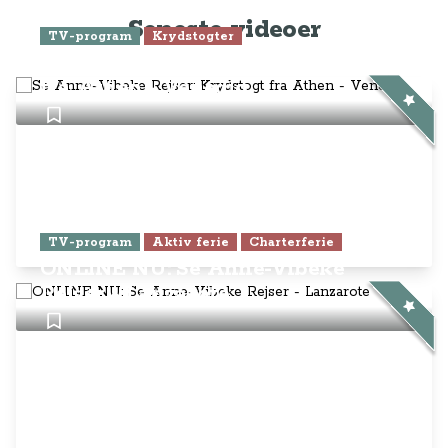
Seneste videoer
TV-program
Krydstogter
Se Anne-Vibeke Rejser: Krydstogt
fra Athen - Venedig
TV-program
Aktiv ferie
Charterferie
ONLINE NU: Se Anne-Vibeke
Rejser - Lanzarote