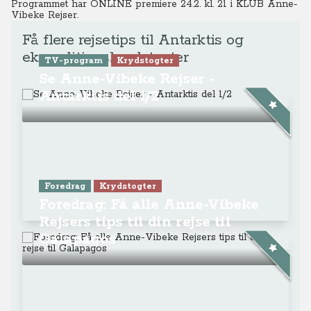
Programmet har ONLINE premiere 24.2. kl. 21
i KLUB Anne-
Vibeke Rejser.
Få flere rejsetips til Antarktis og
ekspeditionskrydstogter
TV-program
Krydstogter
Se Anne-Vibeke Rejser -
Antarktis del 1/2
Foredrag
Krydstogter
Foredrag: Få alle Anne-Vibeke
Rejsers tips til din rejse til
Galapagos