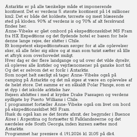
Antarktis er på alle tænkelige måde et imponerende
kontinent. Det er verdens 5. største kontinent på 14 millioner
km2. Det er både det koldeste, tørreste og mest blæsende
sted på kloden. 90% af verdens is og 70% af alt ferskvand
findes her.
Anne-Vibeke er gået ombord på ekspeditionsskibet MS Fram
fra HX Expeditions og det flydende hotel er basen for hele
denne lange rejse, der slutter i Chile.
Et kompetent ekspeditionsteam sørger for at alle oplevelser
sker, så alle føler sig sikre og at man som turist sætter så lille
et aftryk som overhovedet muligt.
Hver dag er der flere landgange og ud over det vilde dyreliv,
så opleves alle årstider og vejrfænomener på ganske kort tid.
Og det er selvom det er forår i Antarktis.
Som noget helt særligt så tager Anne-Vibeke også på
camping på Antarktis og det må siges at være en oplevelse af
de helst store. Det samme er en såkaldt Polar Plunge, som er
et dyp i det iskolde arktiske hav.
Rejsen afsluttes i med at krydse Drake Passagen og verdens
sydligste by Puerto Williams i Chile.
I programmet fortæller Anne-Vibeke også om livet om bord
på ekspeditionsskibet MS Fram.
Husk du også kan se det første afsnit, der begynder i Buenos
Aires i Argentina og fortsætter til Falklandsøerne og det
særdeles øde South Georgia, inden kursen sættes mod
Antarktis.
Programmet har premiere d. 19.1.2026 kl. 21.05 på dk4.