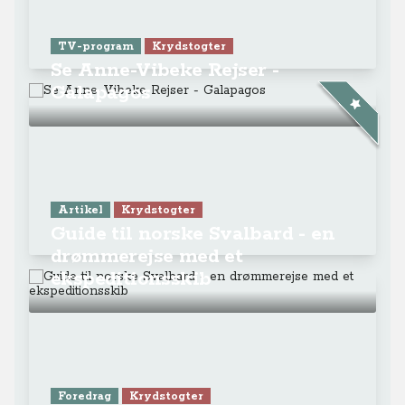
TV-program
Krydstogter
Se Anne-Vibeke Rejser -
Galapagos
Artikel
Krydstogter
Guide til norske Svalbard - en
drømmerejse med et
ekspeditionsskib
Foredrag
Krydstogter