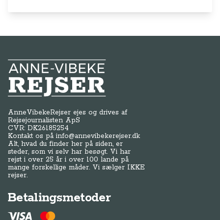
Anne-Vibeke Rejser
AnneVibekeRejser ejes og drives af
Rejsejournalisten ApS
CVR: DK
26185254
Kontakt os på
info@annevibekerejser.dk
Alt, hvad du finder her på siden, er
steder, som vi selv har besøgt. Vi har
rejst i over 25 år i over 100 lande på
mange forskellige måder. Vi sælger IKKE
rejser.
Betalingsmetoder