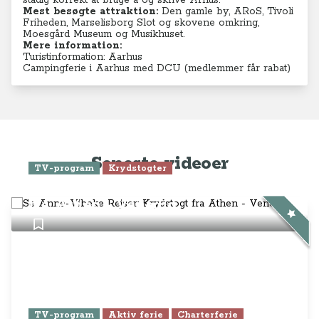
stadig korrekt at bruge å og skrive Århus.
Mest besøgte attraktion:
Den gamle by, ARoS, Tivoli
Friheden, Marselisborg Slot og skovene omkring,
Moesgård Museum og Musikhuset.
Mere information:
Turistinformation: Aarhus
Campingferie i Aarhus med DCU (medlemmer får rabat)
Seneste videoer
TV-program
Krydstogter
Se Anne-Vibeke Rejser: Krydstogt
fra Athen - Venedig
TV-program
Aktiv ferie
Charterferie