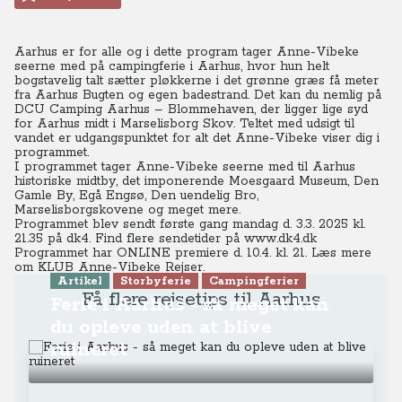
Aarhus er for alle og i dette program tager Anne-Vibeke
seerne med på campingferie i Aarhus, hvor hun helt
bogstavelig talt sætter pløkkerne i det grønne græs få meter
fra Aarhus Bugten og egen badestrand. Det kan du nemlig på
DCU Camping Aarhus – Blommehaven, der ligger lige syd
for Aarhus midt i Marselisborg Skov. Teltet med udsigt til
vandet er udgangspunktet for alt det Anne-Vibeke viser dig i
programmet.
I programmet tager Anne-Vibeke seerne med til Aarhus
historiske midtby, det imponerende Moesgaard Museum, Den
Gamle By, Egå Engsø, Den uendelig Bro,
Marselisborgskovene og meget mere.
Programmet blev sendt første gang mandag d. 3.3. 2025 kl.
21.35 på dk4.
Find flere sendetider på www.dk4.dk
Programmet har ONLINE premiere d. 10.4. kl. 21.
Læs mere
om KLUB Anne-Vibeke Rejser.
Artikel
Storbyferie
Campingferier
Få flere rejsetips til Aarhus
Ferie i Aarhus - så meget kan
du opleve uden at blive
ruineret