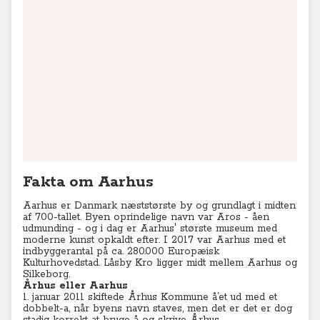
Fakta om Aarhus
Aarhus er Danmark næststørste by og grundlagt i midten
af 700-tallet. Byen oprindelige navn var Aros - åen
udmunding - og i dag er Aarhus' største museum med
moderne kunst opkaldt efter. I 2017 var Aarhus med et
indbyggerantal på ca. 280.000 Europæisk
Kulturhovedstad. Låsby Kro ligger midt mellem Aarhus og
Silkeborg.
Århus eller Aarhus
1. januar 2011 skiftede Århus Kommune å’et ud med et
dobbelt-a, når byens navn staves, men det er det er dog