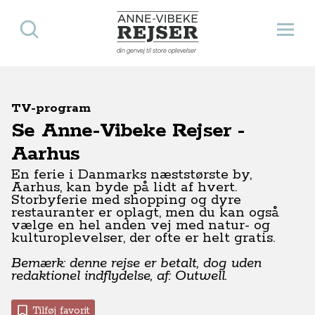
Søg
Åbn 
Anne-Vibeke Rejser
din genvej til store oplevelser
TV-program
Se Anne-Vibeke Rejser -
Aarhus
En ferie i Danmarks næststørste by,
Aarhus, kan byde på lidt af hvert.
Storbyferie med shopping og dyre
restauranter er oplagt, men du kan også
vælge en hel anden vej med natur- og
kulturoplevelser, der ofte er helt gratis.
Bemærk: denne rejse er betalt, dog uden
redaktionel indflydelse, af: Outwell.
Tilføj favorit