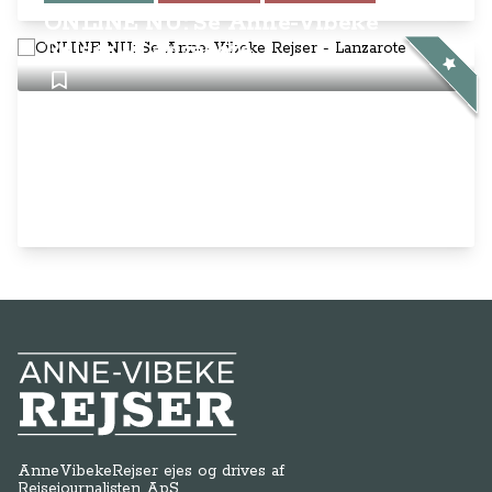
ONLINE NU: Se Anne-Vibeke
Rejser - Lanzarote
Anne-Vibeke Rejser
AnneVibekeRejser ejes og drives af
Rejsejournalisten ApS