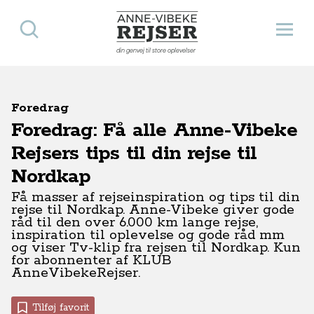
Søg
Åbn 
Anne-Vibeke Rejser
din genvej til store oplevelser
Foredrag
Foredrag: Få alle Anne-Vibeke
Rejsers tips til din rejse til
Nordkap
Få masser af rejseinspiration og tips til din
rejse til Nordkap. Anne-Vibeke giver gode
råd til den over 6.000 km lange rejse,
inspiration til oplevelse og gode råd mm
og viser Tv-klip fra rejsen til Nordkap. Kun
for abonnenter af KLUB
AnneVibekeRejser.
Tilføj favorit