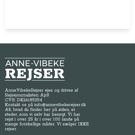
Anne-Vibeke Rejser
AnneVibekeRejser ejes og drives af
Rejsejournalisten ApS
CVR: DK
26185254
Kontakt os på
info@annevibekerejser.dk
Alt, hvad du finder her på siden, er
steder, som vi selv har besøgt. Vi har
rejst i over 25 år i over 100 lande på
mange forskellige måder. Vi sælger IKKE
rejser.