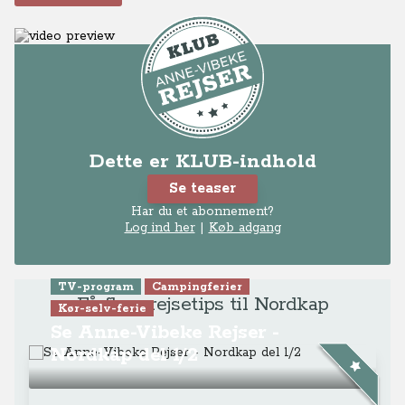
Dette er KLUB-indhold
Se teaser
Har du et abonnement?
Log ind her
|
Køb adgang
TV-program
Campingferier
Få flere rejsetips til Nordkap
Kør-selv-ferie
Se Anne-Vibeke Rejser -
Nordkap del 1/2