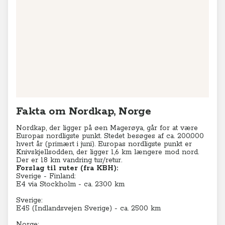
Leaflet
|
© MapTiler
© OpenStreetMap contributors
Fakta om Nordkap, Norge
Nordkap, der ligger på øen Magerøya, går for at være
Europas nordligste punkt. Stedet besøges af ca. 200.000
hvert år (primært i juni). Europas nordligste punkt er
Knivskjellsodden, der ligger 1,6 km længere mod nord.
Der er 18 km vandring tur/retur.
Forslag til ruter (fra KBH):
Sverige - Finland:
E4 via Stockholm - ca. 2300 km
Sverige:
E45 (Indlandsvejen Sverige) - ca. 2500 km
Norge: