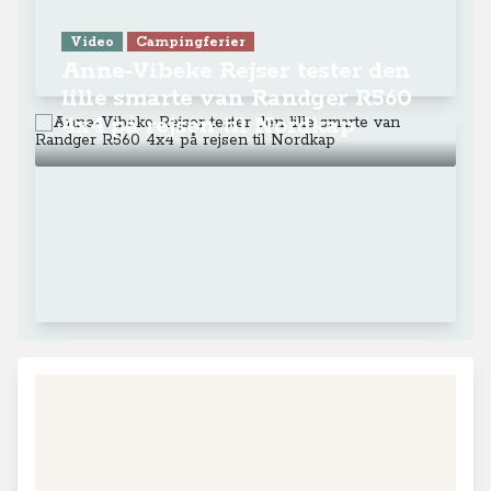
Video
Campingferier
Anne-Vibeke Rejser tester den
lille smarte van Randger R560
4x4 på rejsen til Nordkap
+
−