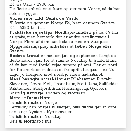
E6 via Oslo - 2700 km
De fleste anbefaler at køre op gennem Norge, så du har
solen i ryggen.
Vores rute inkl. Senja og Vardø
Vi kørte op gennem Norge E6, hjem gennem Sverige
E4 - 6350 km i alt.
Praktiske rejsetips:
Nordkaps-tunellen på ca. 6,7 km
er gratis, men bemærk, der er andre betalingsveje i
Norge. Flere af dem kan betales med en Autopass.
Myggebalsam/spray anbefales at købe i Norge eller
Sverige.
Bedste årstid
er mellem juni og september. Langt de
fleste kører i juni for at ramme Nordkap til Sankt Hans,
så du kan med fordel rejse senere på året. Der er nord
for Polarcirklen midnatssol fra april til august – ca. 76
dage. Jo længere mod nord, jo mere midnatssol.
Mest besøgte attraktioner:
Lillehammer, Ringebu
Stavkirke, Dovre Fjell, Trondheim, Mo i Rana, Saltfjeldet,
Salstrumen, Storfjord, Alta, Honningsvåg, Gjesvær,
Skarvåg, Knivskjellsodden og Nordkap.
Mere information:
Turistinformation: Norge
FerryPay
kan bruges til færger, hvis du vælger at køre
ude langs kysten - Kystriksvejen.
Turistinformation: Nordkap
Rejs til Nordkap i bus