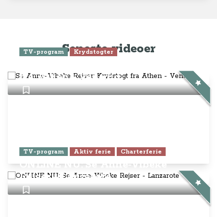
Seneste videoer
TV-program
Krydstogter
Se Anne-Vibeke Rejser: Krydstogt
fra Athen - Venedig
TV-program
Aktiv ferie
Charterferie
ONLINE NU: Se Anne-Vibeke
Rejser - Lanzarote