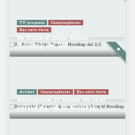
TV-program
Campingferier
Kør-selv-ferie
Se Anne-Vibeke Rejser -
Nordkap del 2/2
Artikel
Campingferier
Kør-selv-ferie
Rejseguide: 17 steder du skal
opleve på vej til Nordkap