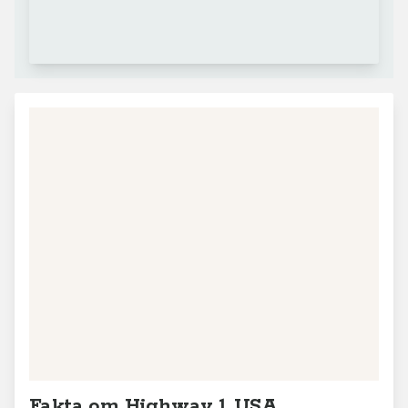
+
−
Leaflet
|
© MapTiler
© OpenStreetMap contributors
Fakta om Highway 1, USA