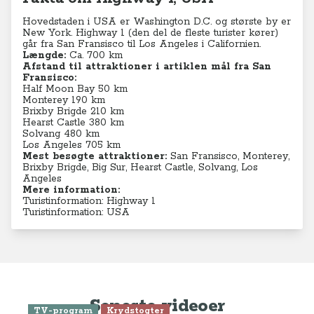
Hovedstaden i USA er Washington D.C. og største by er
New York. Highway 1 (den del de fleste turister kører)
går fra San Fransisco til Los Angeles i Californien.
Længde:
Ca. 700 km
Afstand til attraktioner i artiklen mål fra San
Fransisco:
Half Moon Bay 50 km
Monterey 190 km
Brixby Brigde 210 km
Hearst Castle 380 km
Solvang 480 km
Los Angeles 705 km​
Mest besøgte attraktioner:
San Fransisco, Monterey,
Brixby Brigde, Big Sur, Hearst Castle, Solvang, Los
Angeles
Mere information:
Turistinformation: Highway 1
Turistinformation: USA
Seneste videoer
TV-program
Krydstogter