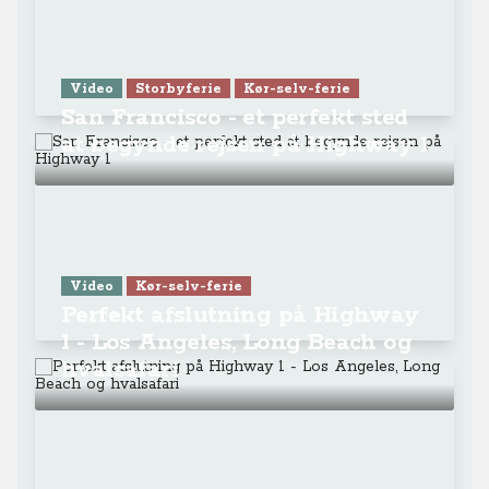
Video
Storbyferie
Kør-selv-ferie
San Francisco - et perfekt sted
at begynde rejsen på Highway 1
Video
Kør-selv-ferie
Perfekt afslutning på Highway
1 - Los Angeles, Long Beach og
hvalsafari