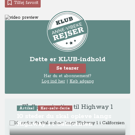
Tilføj favorit
Dette er KLUB-indhold
Se teaser
Har du et abonnement?
Log ind her
|
Køb adgang
Få flere rejsetips til Highway 1
Artikel
Kør-selv-ferie
10 steder du skal opleve langs
Highway 1 i Californien