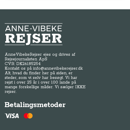
Anne-Vibeke Rejser
AnneVibekeRejser ejes og drives af
Rejsejournalisten ApS
CVR: DK
26185254
Kontakt os på
info@annevibekerejser.dk
Alt, hvad du finder her på siden, er
steder, som vi selv har besøgt. Vi har
rejst i over 25 år i over 100 lande på
mange forskellige måder. Vi sælger IKKE
rejser.
Betalingsmetoder