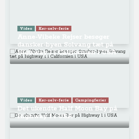
Video
Kør-selv-ferie
Anne-Vibeke Rejser besøger
dansker-byen Solvang tæt på
Highway 1 i Californien i USA
Video
Kør-selv-ferie
Campingferier
Det ukendte Half Moon Bay på
Highway 1 i USA