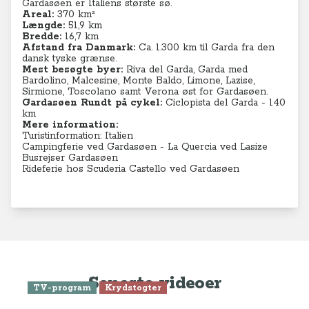
Gardasøen er Italiens største sø.
Areal:
370 km²
Længde:
51,9 km
Bredde:
16,7 km
Afstand fra Danmark:
Ca. 1.300 km til Garda fra den
dansk tyske grænse.
Mest besøgte byer:
Riva del Garda, Garda med
Bardolino, Malcesine, Monte Baldo, Limone, Lazise,
Sirmione, Toscolano samt Verona øst for Gardasøen.
Gardasøen Rundt på cykel:
Ciclopista del
Garda
- 140
km
Mere information:
Turistinformation: Italien
Campingferie ved Gardasøen - La Quercia ved Lasize
Busrejser Gardasøen
Rideferie hos Scuderia Castello ved Gardasøen
Seneste videoer
TV-program
Krydstogter
Se Anne-Vibeke Rejser: Krydstogt