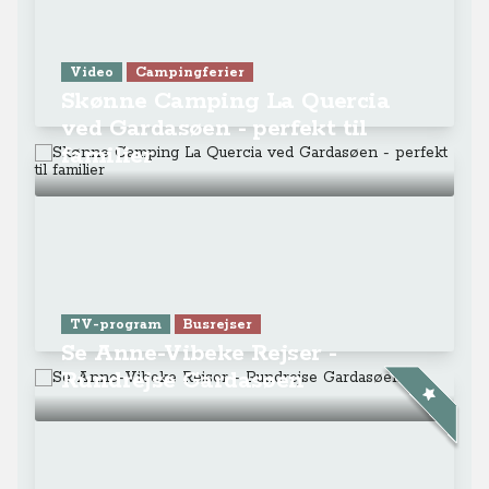
Video
Campingferier
Skønne Camping La Quercia
ved Gardasøen - perfekt til
familier
TV-program
Busrejser
Se Anne-Vibeke Rejser -
Rundrejse Gardasøen