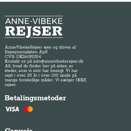
Anne-Vibeke Rejser
AnneVibekeRejser ejes og drives af
Rejsejournalisten ApS
CVR: DK
26185254
Kontakt os på
info@annevibekerejser.dk
Alt, hvad du finder her på siden, er
steder, som vi selv har besøgt. Vi har
rejst i over 25 år i over 100 lande på
mange forskellige måder. Vi sælger IKKE
rejser.
Betalingsmetoder