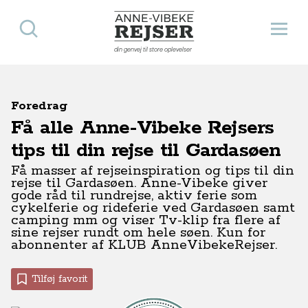
Søg
Åbn 
Anne-Vibeke Rejser
din genvej til store oplevelser
Foredrag
Få alle Anne-Vibeke Rejsers
tips til din rejse til Gardasøen
Få masser af rejseinspiration og tips til din
rejse til Gardasøen. Anne-Vibeke giver
gode råd til rundrejse, aktiv ferie som
cykelferie og rideferie ved Gardasøen samt
camping mm og viser Tv-klip fra flere af
sine rejser rundt om hele søen. Kun for
abonnenter af KLUB AnneVibekeRejser.
Tilføj favorit