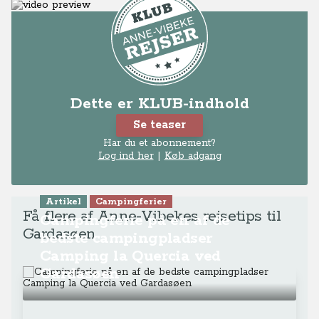
Dette er KLUB-indhold
Se teaser
Har du et abonnement?
Log ind her
|
Køb adgang
Artikel
Campingferier
Få flere af Anne-Vibekes rejsetips til
Campingferie på en af de
Gardasøen
bedste campingpladser
Camping la Quercia ved
Gardasøen