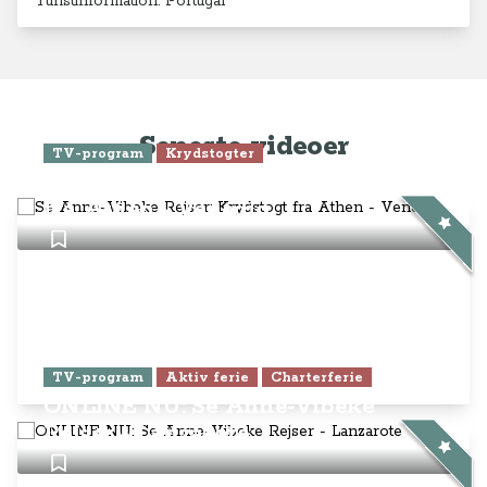
Turistinformation: Portugal
Seneste videoer
TV-program
Krydstogter
Se Anne-Vibeke Rejser: Krydstogt
fra Athen - Venedig
TV-program
Aktiv ferie
Charterferie
ONLINE NU: Se Anne-Vibeke
Rejser - Lanzarote