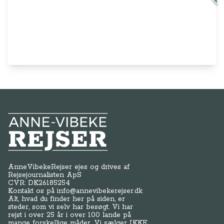
Anne-Vibeke Rejser
AnneVibekeRejser ejes og drives af
Rejsejournalisten ApS
CVR: DK
26185254
Kontakt os på
info@annevibekerejser.dk
Alt, hvad du finder her på siden, er
steder, som vi selv har besøgt. Vi har
rejst i over 25 år i over 100 lande på
mange forskellige måder. Vi sælger IKKE