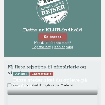
Dette er KLUB-indhold
Se teaser
Har du et abonnement?
Log ind her
|
Køb adgang
Få flere rejsetips til efterårferie og
vinrejser
Artikel
Charterferie
Disse steder skal du opleve på
Madeira