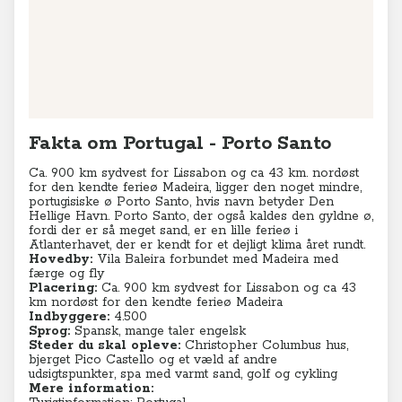
Leaflet
Fakta om Portugal - Porto Santo
Ca. 900 km sydvest for Lissabon og ca 43 km. nordøst
for den kendte ferieø Madeira, ligger den noget mindre,
portugisiske ø Porto Santo, hvis navn betyder Den
Hellige Havn. Porto Santo, der også kaldes den gyldne ø,
fordi der er så meget sand, er en lille ferieø i
Atlanterhavet, der er kendt for et dejligt klima året rundt.
Hovedby:
Vila Baleira forbundet med Madeira med
færge og fly
Placering:
Ca. 900 km sydvest for Lissabon og ca 43
km nordøst for den kendte ferieø Madeira
Indbyggere:
4.500
Sprog:
Spansk, mange taler engelsk
Steder du skal opleve:
Christopher Columbus hus,
bjerget Pico Castello og et væld af andre
udsigtspunkter, spa med varmt sand, golf og cykling
Mere information: