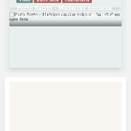
Video
Aktiv ferie
Charterferie
Porto Santo - Madeiras smukke
nabo-ø - har alt til en uges ferie
+
−