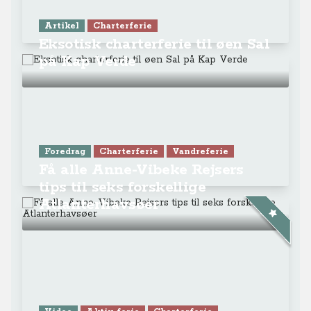
Artikel
Charterferie
Eksotisk charterferie til øen Sal
på Kap Verde
Foredrag
Charterferie
Vandreferie
Få alle Anne-Vibeke Rejsers
tips til seks forskellige
Atlanterhavsøer