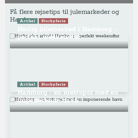
Få flere rejsetips til julemarkeder og
Hamborg
Artikel
Storbyferie
Herlig julemarked i Hamborg -
perfekt weekendtur
Artikel
Storbyferie
Hamborg - en metropol med en
imponerende havn