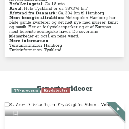
Befolkningstal:
Ca. 1,8 mio.
Areal:
Hele Tyskland er ca. 357.376 km²
Afstand fra Danmark:
Ca. 304 km til Hamborg
Mest besøgte attraktion:
Metropolen Hamborg har
både gamle kvarterer og det helt nye med museer, kunst
og musik. Her er forlystelsesparker og et af Europas
mest berømte zoologiske haver. De suveræne
julemarkeder er også en rejse værd.
Mere information:
Turistinformation: Hamborg
Turistinformation: Tyskland
Seneste videoer
TV-program
Krydstogter
Se Anne-Vibeke Rejser: Krydstogt
fra Athen - Venedig