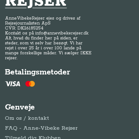
AnneVibekeRejser ejes og drives af
Rejsejournalisten ApS
CVR: DK
26185254
Kontakt os på
info@annevibekerejser.dk
Alt, hvad du finder her på siden, er
steder, som vi selv har besøgt. Vi har
rejst i over 25 år i over 100 lande på
mange forskellige måder. Vi sælger IKKE
rejser.
Betalingsmetoder
Genveje
Om os / kontakt
FAQ - Anne-Vibeke Rejser
Tilmeld dig Klubben