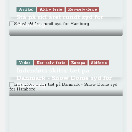
Artikel
Aktiv ferie
Kør-selv-ferie
Stå på ski året rundt syd for
Hamborg
Video
Kør-selv-ferie
Europa
Skiferie
Indendørs skitur tæt på
Danmark - Snow Dome syd for
Hamborg