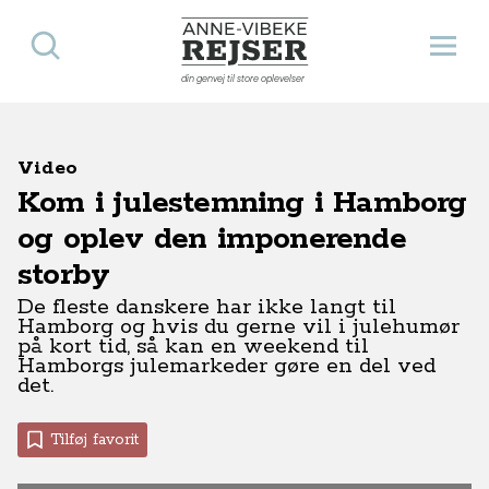
Søg
Åbn 
Anne-Vibeke Rejser
din genvej til store oplevelser
Video
Kom i julestemning i Hamborg
og oplev den imponerende
storby
De fleste danskere har ikke langt til
Hamborg og hvis du gerne vil i julehumør
på kort tid, så kan en weekend til
Hamborgs julemarkeder gøre en del ved
det.
Tilføj favorit