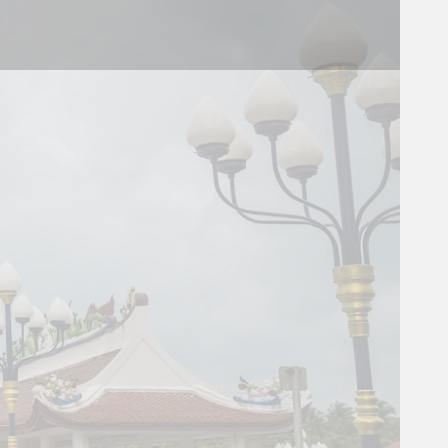
+
−
Leaflet
|
© MapTiler
© OpenStreetMap contributors