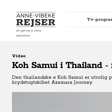
Tv-progr
Anne-Vibeke Rejser
din genvej til store
oplevelser
Video
Koh Samui i Thailand - 
Den thailandske ø Koh Samui er utrolig 
krydstogtskibet Azamara Journey.