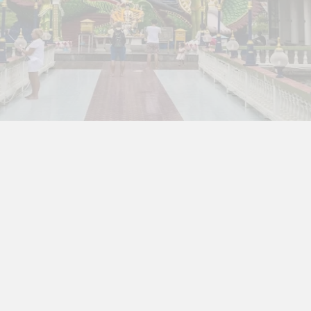
ra Athen -
TV-program
Aktiv ferie
ONLINE NU: Se An