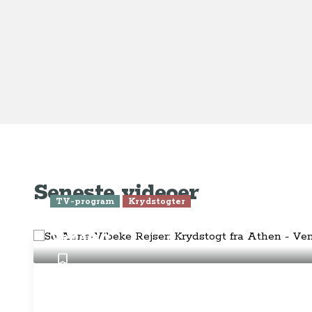
Ge
Anne-Vibeke Rejser
Om o
FAQ 
AnneVibekeRejser ejes og drives af
Tilm
Rejsejournalisten ApS
CVR: DK
26185254
Pres
Kontakt os på
info@annevibekerejser.dk
Alt, hvad du finder her på siden, er
Hand
steder, som vi selv har besøgt. Vi har
rejst i over 25 år i over 100 lande på
Abo
mange forskellige måder. Vi sælger IKKE
rejser.
Priv
Juri
Betalingsmetoder
Føl
Fac