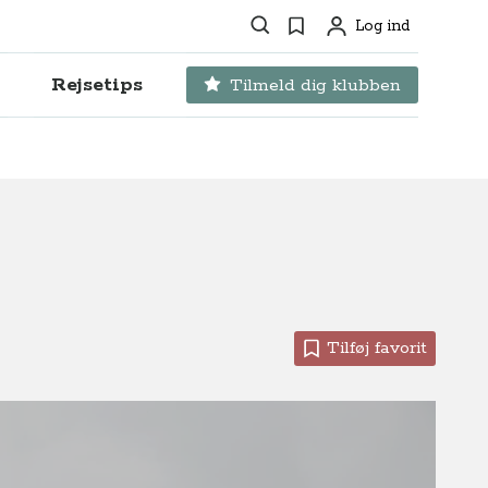
Søg
Favoritter
Log ind
Profil
Rejsetips
Tilmeld dig klubben
Tilføj favorit