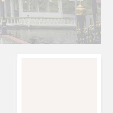
Charterferie
ne-Vibeke Rejser - Lanzarote