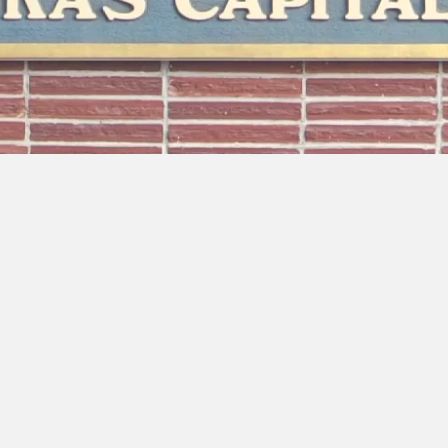
ra Athen -
TV-program
Aktiv ferie
ONLINE NU: Se An
Tilmeld dig K