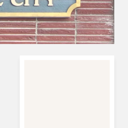
Charterferie
ne-Vibeke Rejser - Lanzarote
lub Anne-
Tilmeld dig