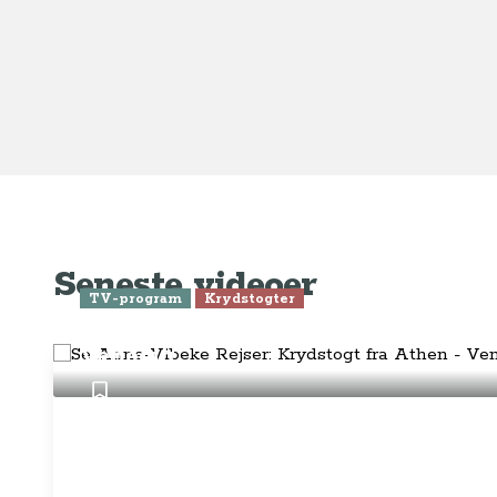
Ge
Anne-Vibeke Rejser
Om o
FAQ 
AnneVibekeRejser ejes og drives af
Tilm
Rejsejournalisten ApS
CVR: DK
26185254
Pres
Kontakt os på
info@annevibekerejser.dk
Alt, hvad du finder her på siden, er
Hand
steder, som vi selv har besøgt. Vi har
rejst i over 25 år i over 100 lande på
Abo
mange forskellige måder. Vi sælger IKKE
rejser.
Priv
Juri
Betalingsmetoder
Føl
Fac