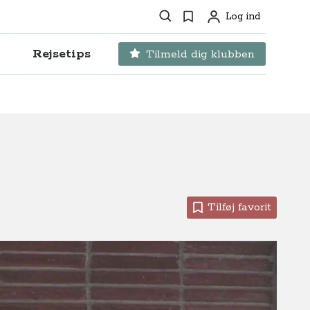
Søg
Favoritter
Log ind
Profil
Rejsetips
Tilmeld dig klubben
Tilføj favorit