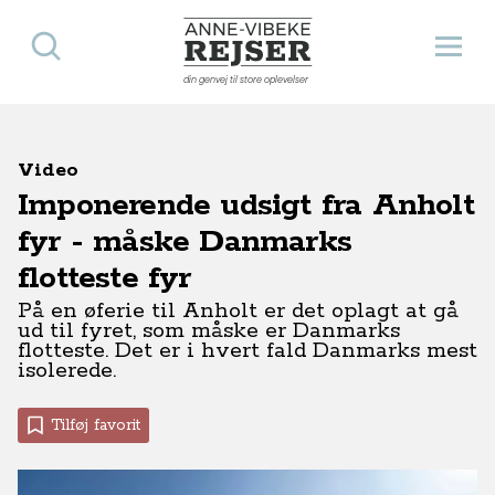
Søg
Åbn 
Anne-Vibeke Rejser
din genvej til store oplevelser
Video
Imponerende udsigt fra Anholt
fyr - måske Danmarks
flotteste fyr
På en øferie til Anholt er det oplagt at gå
ud til fyret, som måske er Danmarks
flotteste. Det er i hvert fald Danmarks mest
isolerede.
Tilføj favorit