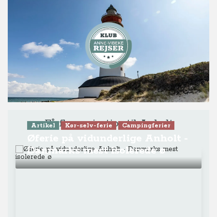
Få flere rejsetips til Anholt
Artikel
Kør-selv-ferie
Campingferier
Øferie på vidunderlige Anholt -
Danmarks mest isolerede ø