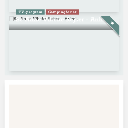
TV-program
Campingferier
Se Anne-Vibeke Rejser - Anholt