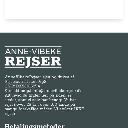
Anne-Vibeke Rejser
AnneVibekeRejser ejes og drives af
Rejsejournalisten ApS
CVR: DK
26185254
Kontakt os på
info@annevibekerejser.dk
Alt, hvad du finder her på siden, er
steder, som vi selv har besøgt. Vi har
rejst i over 25 år i over 100 lande på
mange forskellige måder. Vi sælger IKKE
rejser.
Betalingsmetoder