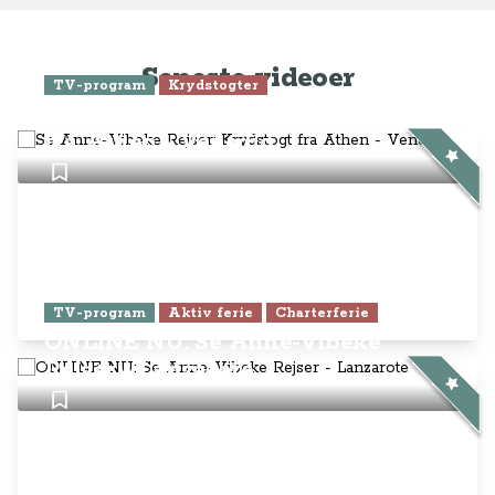
Seneste videoer
TV-program
Krydstogter
Se Anne-Vibeke Rejser: Krydstogt
fra Athen - Venedig
TV-program
Aktiv ferie
Charterferie
ONLINE NU: Se Anne-Vibeke
Rejser - Lanzarote