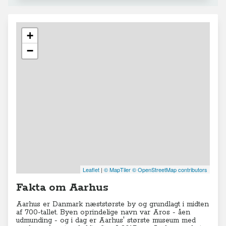
+
−
Leaflet
|
© MapTiler
© OpenStreetMap contributors
Fakta om Aarhus
Aarhus er Danmark næststørste by og grundlagt i midten
af 700-tallet. Byen oprindelige navn var Aros - åen
udmunding - og i dag er Aarhus' største museum med