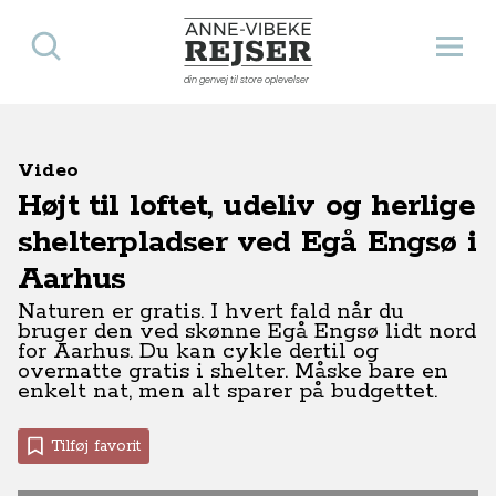
Søg
Åbn 
Anne-Vibeke Rejser
din genvej til store oplevelser
Video
Højt til loftet, udeliv og herlige
shelterpladser ved Egå Engsø i
Aarhus
Naturen er gratis. I hvert fald når du
bruger den ved skønne Egå Engsø lidt nord
for Aarhus. Du kan cykle dertil og
overnatte gratis i shelter. Måske bare en
enkelt nat, men alt sparer på budgettet.
Tilføj favorit