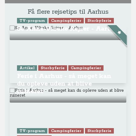
Få flere rejsetips til Aarhus
TV-program
Campingferier
Storbyferie
Se Anne-Vibeke Rejser - Aarhus
Artikel
Storbyferie
Campingferier
Ferie i Aarhus - så meget kan
du opleve uden at blive
ruineret
TV-program
Campingferier
Storbyferie