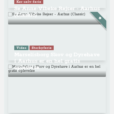
Kør-selv-ferie
Se Anne-Vibeke Rejser - Aarhus
(Classic)
Video
Storbyferie
Marselisborg Skov og Dyrehave
i Aarhus er en hel gratis
oplevelse