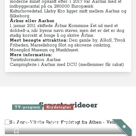
moderne kunst opkaldt efter. I 2017 var Aarhus med et
indbyggerantal på ca. 280.000 Europæisk
Kulturhovedstad. Låsby Kro ligger midt mellem Aarhus og
Silkeborg.
Århus eller Aarhus
1. januar 2011 skiftede Århus Kommune å’et ud med et
dobbelt-a, når byens navn staves, men det er det er dog
stadig korrekt at bruge å og skrive Århus.
Mest besøgte attraktion:
Den gamle by, ARoS, Tivoli
Friheden, Marselisborg Slot og skovene omkring,
Moesgård Museum og Musikhuset.
Mere information:
Turistinformation: Aarhus
Campingferie i Aarhus med DCU (medlemmer får rabat)
Seneste videoer
TV-program
Krydstogter
Se Anne-Vibeke Rejser: Krydstogt
fra Athen - Venedig