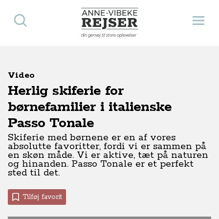
Søg
Åbn 
Anne-Vibeke Rejser
din genvej til store oplevelser
Video
Herlig skiferie for
børnefamilier i italienske
Passo Tonale
Skiferie med børnene er en af vores
absolutte favoritter, fordi vi er sammen på
en skøn måde. Vi er aktive, tæt på naturen
og hinanden. Passo Tonale er et perfekt
sted til det.
Tilføj favorit