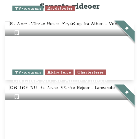
Seneste videoer
TV-program
Krydstogter
Se Anne-Vibeke Rejser: Krydstogt
fra Athen - Venedig
TV-program
Aktiv ferie
Charterferie
ONLINE NU: Se Anne-Vibeke
Rejser - Lanzarote