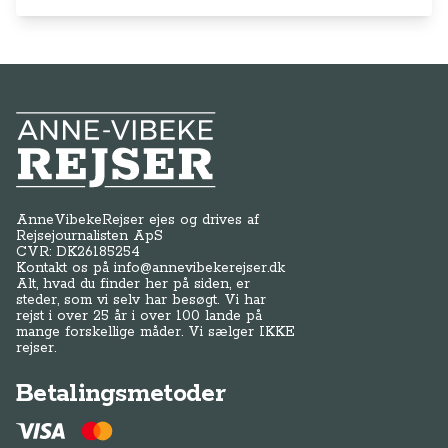
Anne-Vibeke Rejser
AnneVibekeRejser ejes og drives af
Rejsejournalisten ApS
CVR: DK
26185254
Kontakt os på
info@annevibekerejser.dk
Alt, hvad du finder her på siden, er
steder, som vi selv har besøgt. Vi har
rejst i over 25 år i over 100 lande på
mange forskellige måder. Vi sælger IKKE
rejser.
Betalingsmetoder