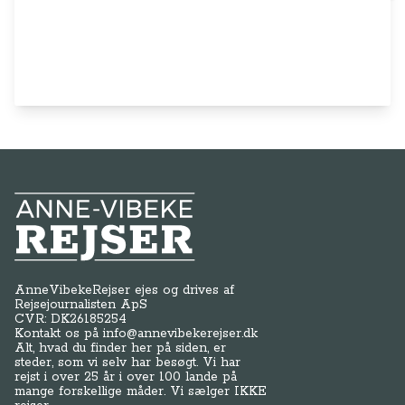
Anne-Vibeke Rejser
AnneVibekeRejser ejes og drives af
Rejsejournalisten ApS
CVR: DK
26185254
Kontakt os på
info@annevibekerejser.dk
Alt, hvad du finder her på siden, er
steder, som vi selv har besøgt. Vi har
rejst i over 25 år i over 100 lande på
mange forskellige måder. Vi sælger IKKE