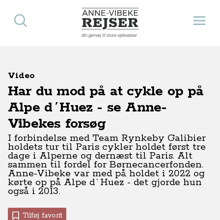
Søg
Åbn 
Anne-Vibeke Rejser
din genvej til store oplevelser
Video
Har du mod på at cykle op på
Alpe d´Huez - se Anne-
Vibekes forsøg
I forbindelse med Team Rynkeby Galibier
holdets tur til Paris cykler holdet først tre
dage i Alperne og dernæst til Paris. Alt
sammen til fordel for Børnecancerfonden.
Anne-Vibeke var med på holdet i 2022 og
kørte op på Alpe d`Huez - det gjorde hun
også i 2013.
Tilføj favorit