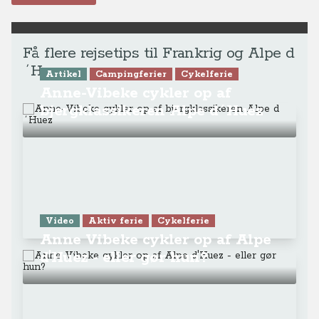
Få flere rejsetips til Frankrig og Alpe d
´Huez
Artikel
Campingferier
Cykelferie
Anne-Vibeke cykler op af
bjergklassikeren Alpe d´Huez
Video
Aktiv ferie
Cykelferie
Anne Vibeke cykler op af Alpe
d'Huez - eller gør hun?