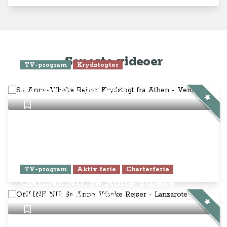
Seneste videoer
TV-program
Krydstogter
Se Anne-Vibeke Rejser: Krydstogt
fra Athen - Venedig
TV-program
Aktiv ferie
Charterferie
ONLINE NU: Se Anne-Vibeke
Rejser - Lanzarote