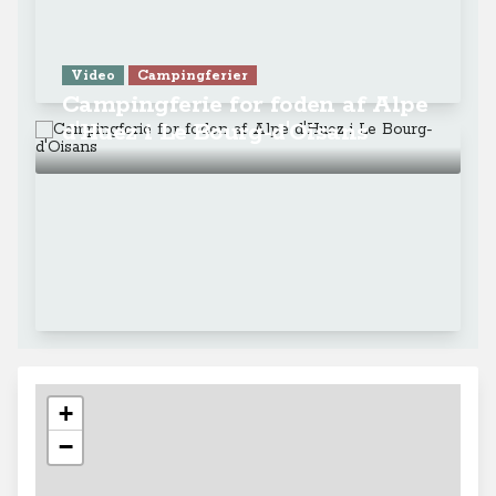
Video
Campingferier
Campingferie for foden af Alpe
d'Huez i Le Bourg-d'Oisans
+
−