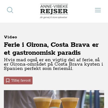
Søg
Åbn 
Anne-Vibeke Rejser
din genvej til store oplevelser
Video
Ferie i Girona, Costa Brava er
et gastronomisk paradis
Hvis mad også er en vigtig del af ferie, så
er Girona-området på Costa Brava kysten i
Spanien perfekt som feriemål.
Tilføj favorit