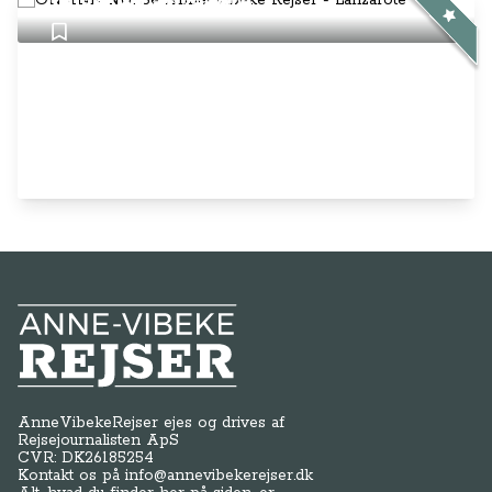
Rejser - Lanzarote
Anne-Vibeke Rejser
AnneVibekeRejser ejes og drives af
Rejsejournalisten ApS
CVR: DK
26185254
Kontakt os på
info@annevibekerejser.dk