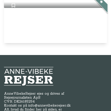
Anne-Vibeke Rejser
AnneVibekeRejser ejes og drives af
Rejsejournalisten ApS
CVR: DK
26185254
Kontakt os på
info@annevibekerejser.dk
Alt, hvad du finder her på siden, er