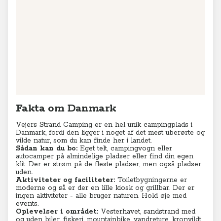
Leaflet
|
© MapTiler
© OpenStreetMap contributors
Fakta om Danmark
Vejers Strand Camping er en hel unik campingplads i
Danmark, fordi den ligger i noget af det mest uberørte og
vilde natur, som du kan finde her i landet.
Sådan kan du bo:
Eget telt, campingvogn eller
autocamper på almindelige pladser eller find din egen
klit. Der er strøm på de fleste pladser, men også pladser
uden.
Aktiviteter og faciliteter:
Toiletbygningerne er
moderne og så er der en lille kiosk og grillbar. Der er
ingen aktiviteter - alle bruger naturen. Hold øje med
events.
Oplevelser i området:
Vesterhavet, sandstrand med
og uden biler, fiskeri, mountainbike, vandreture, kronvildt.