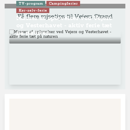
TV-program
Campingferier
Kør-selv-ferie
Få flere rejsetips til Vejers Strand
Masser af oplevelser ved Vejers
og Vesterhavet - aktiv ferie tæt
på naturen
+
−