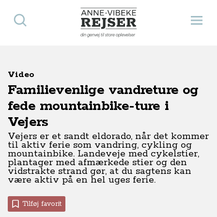
Søg
Åbn 
Anne-Vibeke Rejser
din genvej til store oplevelser
Video
Familievenlige vandreture og
fede mountainbike-ture i
Vejers
Vejers er et sandt eldorado, når det kommer
til aktiv ferie som vandring, cykling og
mountainbike. Landeveje med cykelstier,
plantager med afmærkede stier og den
vidstrakte strand gør, at du sagtens kan
være aktiv på en hel uges ferie.
Tilføj favorit