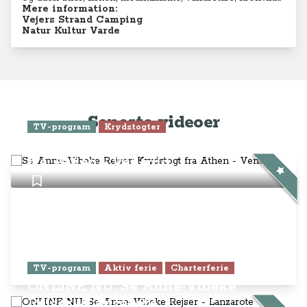
Mere information:
Vejers Strand Camping
Natur Kultur Varde
Seneste videoer
TV-program
Krydstogter
Se Anne-Vibeke Rejser: Krydstogt
fra Athen - Venedig
TV-program
Aktiv ferie
Charterferie
ONLINE NU: Se Anne-Vibeke
Rejser - Lanzarote