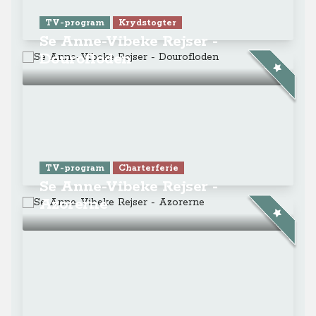
TV-program
Krydstogter
Se Anne-Vibeke Rejser -
Dourofloden
TV-program
Charterferie
Se Anne-Vibeke Rejser -
Azorerne