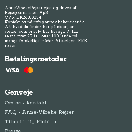
AnneVibekeRejser ejes og drives af
Rejsejournalisten ApS
CVR: DK
26185254
Kontakt os på
info@annevibekerejser.dk
Alt, hvad du finder her på siden, er
steder, som vi selv har besøgt. Vi har
rejst i over 25 år i over 100 lande på
mange forskellige måder. Vi sælger IKKE
rejser.
Betalingsmetoder
Genveje
Om os / kontakt
FAQ - Anne-Vibeke Rejser
Tilmeld dig Klubben
Presse