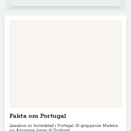
+
−
Leaflet
|
© MapTiler
© OpenStreetMap contributors
Fakta om Portugal
Lissabon er hovedstad i Portugal. Ø-grupperne Madeira
og Azorerne hører til Portugal.