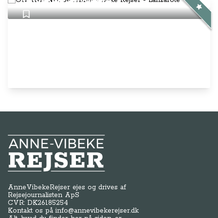
Rejser - Lanzarote
Anne-Vibeke Rejser
AnneVibekeRejser ejes og drives af
Rejsejournalisten ApS
CVR: DK
26185254
Kontakt os på
info@annevibekerejser.dk