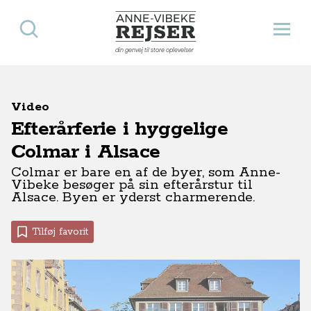
Søg
Åbn 
Anne-Vibeke Rejser
din genvej til store oplevelser
Video
Efterårferie i hyggelige
Colmar i Alsace
Colmar er bare en af de byer, som Anne-
Vibeke besøger på sin efterårstur til
Alsace. Byen er yderst charmerende.
Tilføj favorit