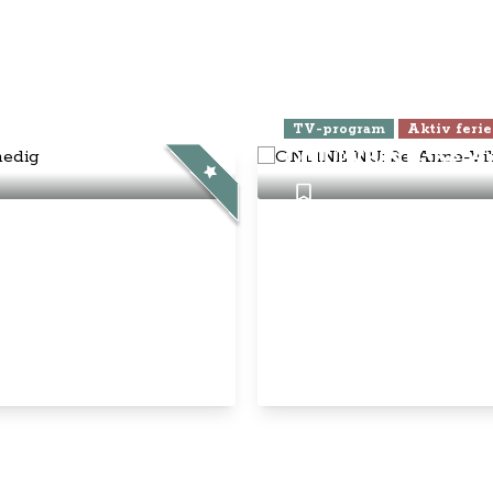
nnementsbetingelser
atlivspolitik / cookies
disk Info
g Anne-Vibeke:
ebook
Instagram
YouTube
© Anne-Vibeke Rejser
2026