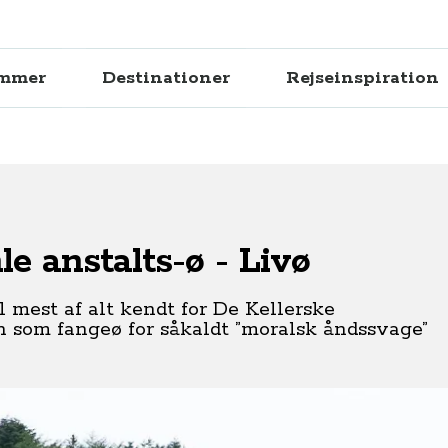
ammer
Destinationer
Rejseinspiration
e anstalts-ø - Livø
l mest af alt kendt for De Kellerske
øen som fangeø for såkaldt ”moralsk åndssvage”