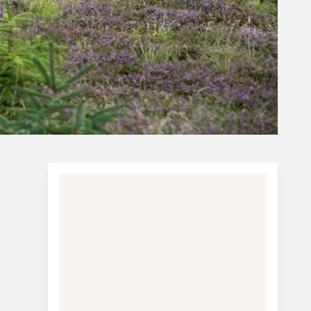
Charterferie
ne-Vibeke Rejser - Lanzarote