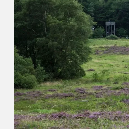
Artikel
Kør-selv-ferie
Få flere rejsetips til Limfjorden
10 steder du skal opleve i
Vesthimmerland ved
Limfjorden
Artikel
Campingferier
Øhop i Limfjorden - her er
alt det du skal opleve