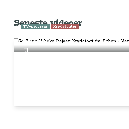
rejst i over 25 år i over 100 lande på
Abo
mange forskellige måder. Vi sælger IKKE
rejser.
Priv
Juri
Betalingsmetoder
Føl
Fac