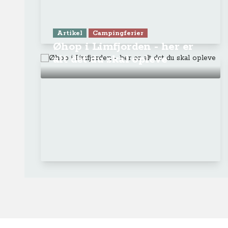
Ge
Anne-Vibeke Rejser
Om o
FAQ 
AnneVibekeRejser ejes og drives af
Tilm
Rejsejournalisten ApS
CVR: DK
26185254
Pres
Kontakt os på
info@annevibekerejser.dk
Alt, hvad du finder her på siden, er
Hand
steder, som vi selv har besøgt. Vi har