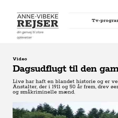
Tv-progr
Anne-Vibeke Rejser
din genvej til store
oplevelser
Video
Dagsudflugt til den gaml
Livø har haft en blandet historie og er ve
Anstalter, der i 1911 og 50 år frem, drev 
og småkriminelle mænd.