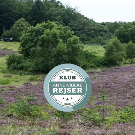
TV-program
Kør-selv-ferie
Se Anne-Vibeke Rejser -
Vesthimmerland, Limfjorden
TV-program
Kør-selv-ferie
Campingferier
Se Anne-Vibeke Rejser -
Øhop i Limfjorden