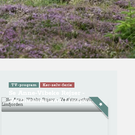
ra Athen -
TV-program
Aktiv ferie
ONLINE NU: Se An