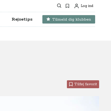
Søg
Favoritter
Log ind
Profil
Rejsetips
Tilmeld dig klubben
Tilføj favorit