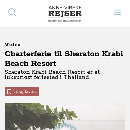
Søg
Åbn 
Anne-Vibeke Rejser
din genvej til store oplevelser
Video
Charterferie til Sheraton Krabi
Beach Resort
Sheraton Krabi Beach Resort er et
luksuriøst feriested i Thailand.
Tilføj favorit