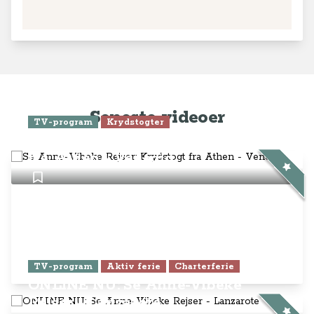
Seneste videoer
TV-program
Krydstogter
Se Anne-Vibeke Rejser: Krydstogt
fra Athen - Venedig
TV-program
Aktiv ferie
Charterferie
ONLINE NU: Se Anne-Vibeke
Rejser - Lanzarote