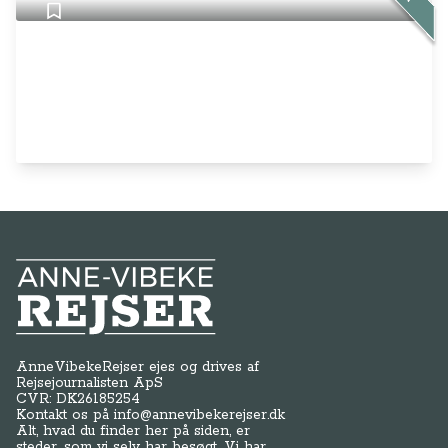
Anne-Vibeke Rejser
AnneVibekeRejser ejes og drives af
Rejsejournalisten ApS
CVR: DK
26185254
Kontakt os på
info@annevibekerejser.dk
Alt, hvad du finder her på siden, er
steder, som vi selv har besøgt. Vi har