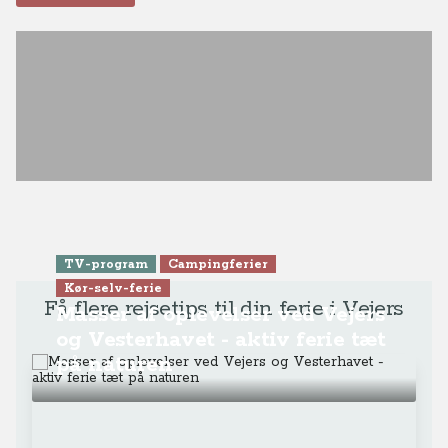
TV-program
Campingferier
Kør-selv-ferie
Få flere rejsetips til din ferie i Vejers
Masser af oplevelser ved Vejers
og Vesterhavet - aktiv ferie tæt
på naturen
Video
Aktiv ferie
Familievenlige vandreture og
fede mountainbike-ture i Vejers