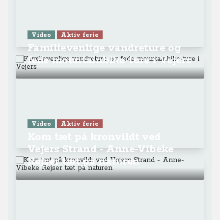
Video
Aktiv ferie
Kom tæt på kronvildt ved
Vejers Strand - Anne-Vibeke
Rejser tæt på naturen
+
−