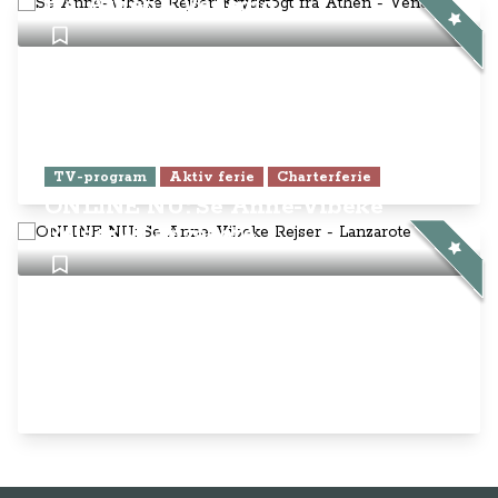
Anne-Vibeke Rejser
AnneVibekeRejser ejes og drives af
Rejsejournalisten ApS
CVR: DK
26185254
Kontakt os på
info@annevibekerejser.dk
Alt, hvad du finder her på siden, er
steder, som vi selv har besøgt. Vi har