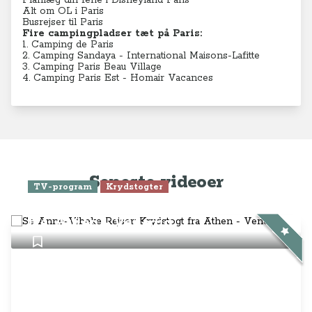
Planlæg din ferie i Disneyland Paris
Alt om OL i Paris
Busrejser til Paris
Fire campingpladser tæt på Paris:
1.
Camping de Paris
2.
Camping Sandaya - International Maisons-Lafitte
3.
Camping Paris Beau Village
4.
Camping Paris Est - Homair Vacances
Seneste videoer
TV-program
Krydstogter
Se Anne-Vibeke Rejser: Krydstogt
fra Athen - Venedig