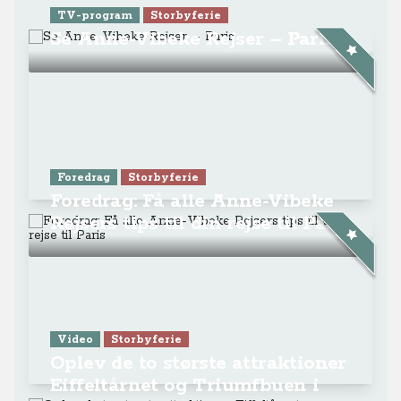
TV-program
Storbyferie
Se Anne-Vibeke Rejser – Paris
Foredrag
Storbyferie
Foredrag: Få alle Anne-Vibeke
Rejsers tips til din rejse til Paris
Video
Storbyferie
Oplev de to største attraktioner
Eiffeltårnet og Triumfbuen i