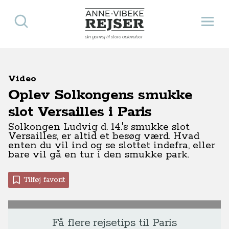
Søg
Åbn 
Anne-Vibeke Rejser
din genvej til store oplevelser
Video
Oplev Solkongens smukke
slot Versailles i Paris
Solkongen Ludvig d. 14.'s smukke slot
Versailles, er altid et besøg værd. Hvad
enten du vil ind og se slottet indefra, eller
bare vil gå en tur i den smukke park.
Tilføj favorit
Få flere rejsetips til Paris