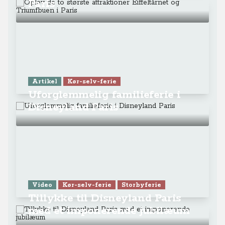
Paris
Artikel
Kør-selv-ferie
Uforglemmelig familieferie i
Disneyland Paris
Video
Kør-selv-ferie
Storbyferie
Tillykke til Disneyland Paris
med et imponerende jubilæum