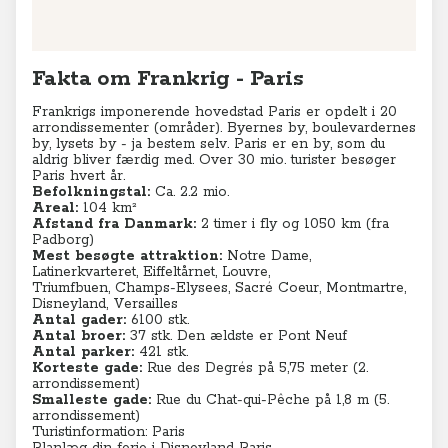
Fakta om Frankrig - Paris
Frankrigs imponerende hovedstad Paris er opdelt i
20
arrondissementer (områder). Byernes by, boulevardernes
by, lysets by - ja bestem selv. Paris er en by, som du
aldrig bliver færdig med. Over 30 mio. turister besøger
Paris hvert år.
Befolkningstal:
Ca. 2.2 mio.
Areal:
104 km²
Afstand fra Danmark:
2 timer i fly og 1050 km (fra
Padborg)
Mest besøgte attraktion:
Notre Dame,
Latinerkvarteret, Eiffeltårnet, Louvre,
Triumfbuen,
Champs-Elysees, Sacré Coeur, Montmartre,
Disneyland, Versailles
Antal gader:
6100 stk.
Antal broer:
37 stk. Den ældste er Pont Neuf
Antal parker:
421 stk.
Korteste gade:
Rue des Degrés på 5,75 meter (
2.
arrondissement)
Smalleste gade:
Rue du Chat-qui-Pêche på 1,8 m (5
.
arrondissement)
Turistinformation: Paris