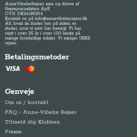
AnneVibekeRejser ejes og drives af
Rejsejournalisten ApS
CVR: DK
26185254
Kontakt os på
info@annevibekerejser.dk
Alt, hvad du finder her på siden, er
steder, som vi selv har besøgt. Vi har
rejst i over 25 år i over 100 lande på
mange forskellige måder. Vi sælger IKKE
rejser.
Betalingsmetoder
Genveje
Om os / kontakt
FAQ - Anne-Vibeke Rejser
Tilmeld dig Klubben
Presse