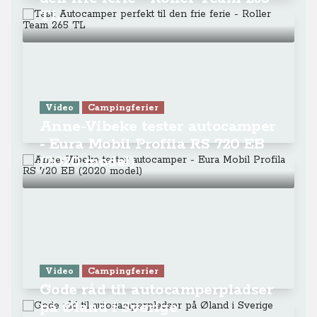
TL
Video
Campingferier
Anne-Vibeke tester autocamper
- Eura Mobil Profila RS 720 EB
(2020 model)
Video
Campingferier
Gode råd til autocamperpladser
på Øland i Sverige