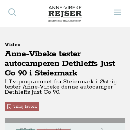
Søg
Åbn 
Anne-Vibeke Rejser
din genvej til store oplevelser
Video
Anne-Vibeke tester
autocamperen Dethleffs Just
Go 90 i Steiermark
I Tv-programmet fra Steiermark i Østrig
tester Anne-Vibeke denne autocamper
Dethleffs Just Go 90.
Tilføj favorit