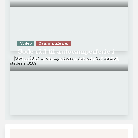
Video
Campingferier
Gode råd til autocamperferie i
Florida eller andre steder i USA