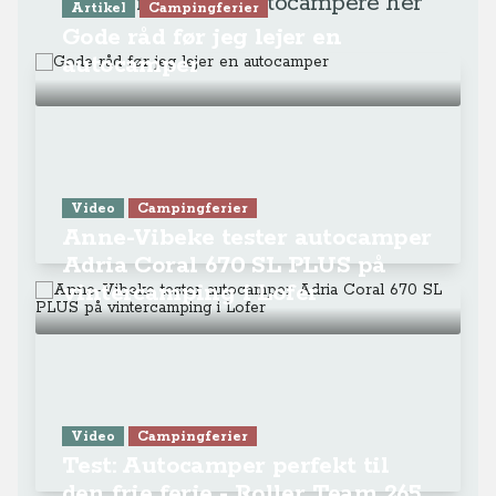
Få flere tips til autocampere her
Artikel
Campingferier
Gode råd før jeg lejer en
autocamper
Video
Campingferier
Anne-Vibeke tester autocamper
Adria Coral 670 SL PLUS på
vintercamping i Lofer
Video
Campingferier
Test: Autocamper perfekt til
den frie ferie - Roller Team 265