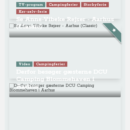
TV-program
Campingferier
Storbyferie
Kør-selv-ferie
Se Anne-Vibeke Rejser - Aarhus
(Classic)
Video
Campingferier
Derfor besøger gæsterne DCU
Camping Blommehaven i
Aarhus