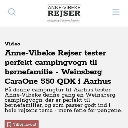
Søg
Åbn 
Anne-Vibeke Rejser
din genvej til store oplevelser
Video
Anne-Vibeke Rejser tester
perfekt campingvogn til
børnefamilie - Weinsberg
CaraOne 550 QDK i Aarhus
På denne campingtur til Aarhus tester
Anne-Vibeke denne gang en Weinsberg
campingvogn, der er perfekt til
børnefamilier, og som passer godt ind i
hele rejsens tema - mere ferie for pengene.
Tilføj favorit