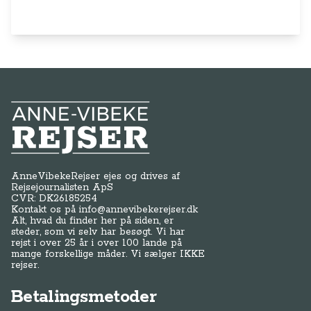
Anne-Vibeke Rejser
AnneVibekeRejser ejes og drives af
Rejsejournalisten ApS
CVR: DK
26185254
Kontakt os på
info@annevibekerejser.dk
Alt, hvad du finder her på siden, er
steder, som vi selv har besøgt. Vi har
rejst i over 25 år i over 100 lande på
mange forskellige måder. Vi sælger IKKE
rejser.
Betalingsmetoder