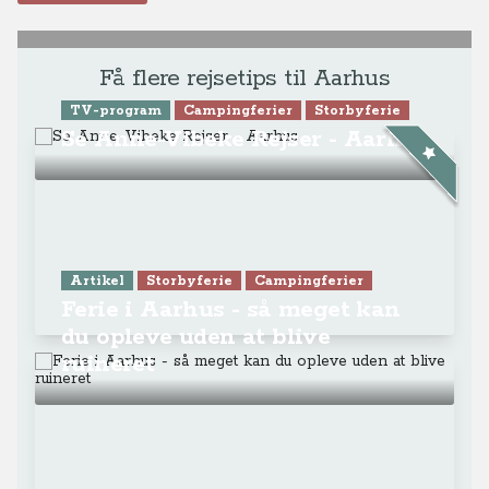
Få flere rejsetips til Aarhus
TV-program
Campingferier
Storbyferie
Se Anne-Vibeke Rejser - Aarhus
Artikel
Storbyferie
Campingferier
Ferie i Aarhus - så meget kan
du opleve uden at blive
ruineret