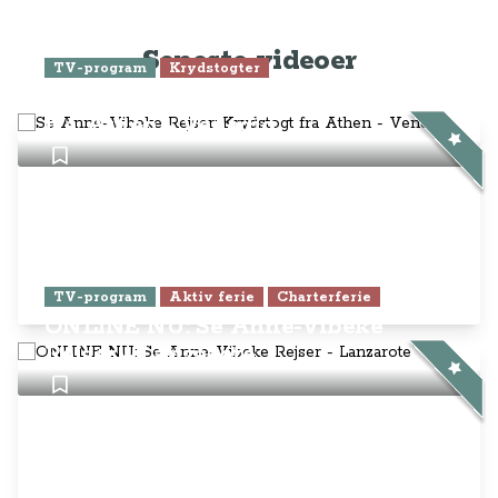
Seneste videoer
TV-program
Krydstogter
Se Anne-Vibeke Rejser: Krydstogt
fra Athen - Venedig
TV-program
Aktiv ferie
Charterferie
ONLINE NU: Se Anne-Vibeke
Rejser - Lanzarote