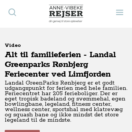
Søg
Åbn 
Anne-Vibeke Rejser
din genvej til store oplevelser
Video
Alt til familieferien - Landal
Greenparks Rønbjerg
Feriecenter ved Limfjorden
Landal GreenParks Rønbjerg er et godt
udgangspunkt for ferien med hele familien.
Feriecentret har 205 ferieboliger. Der er
eget tropisk badeland og svømmehal, egen
bowlingbane, legeland, fitness center,
wellness center, sportshal med klatrevæg
og squash bane og ikke mindst det store
legeland til de mindste.