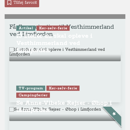
Tilføj favorit
Få flere rejsetips til Vesthimmerland
Artikel
Kør-selv-ferie
ved Limfjorden
10 steder du skal opleve i
Vesthimmerland ved
Limfjorden
TV-program
Kør-selv-ferie
Campingferier
Se Anne-Vibeke Rejser - Øhop i
Limfjorden