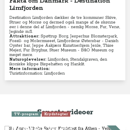
Fakta om Danmark - Destination
Limfjorden
Destination Limfjorden dækker de tre kommuner Skive,
Struer og Morsø og dermed også mange af de skønne
øer i denne del af Limfjorden - nemlig Morsø, Fur, Venø,
Jegindø m.fl.
Attraktioner:
Spøttrup Borg, Jesperhus Blomsterpark,
Fossil- og Molermuseet, Limfjordens Østersbar - Danish
Oyster bar, Jeppe Aakjærs Kunstnerhjem Jenle, Thise
Mejeri, Fur Bryghus, Stuer Museum - B&O Museum og
meget mere.
Naturoplevelser:
Limfjorden,
Stendalgraven, den
ikoniske klippe Bispehatten og Hanklit.
Mere information:
Turistinformation: Limfjorden
Seneste videoer
TV-program
Krydstogter
Se Anne-Vibeke Rejser: Krydstogt
fra Athen - Venedig