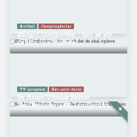
Artikel
Campingferier
Øhop i Limfjorden - her er alt
det du skal opleve
TV-program
Kør-selv-ferie
Se Anne-Vibeke Rejser -
Vesthimmerland, Limfjorden