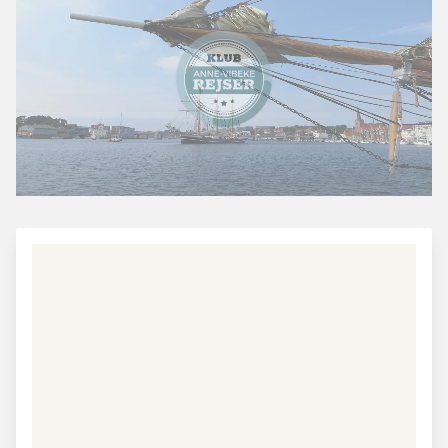
Fakta om Danmark - Sønderjylland
Sønderjylland omfatter det sydligste Jylland fra Rømø i
vest til Sønderborg i Øst.
Mest besøgte attraktion:
Dybbøl Mølle ved
Sønderborg, Nationalpark Vadehavet ved Rømø, Tønder
og Møgeltønder