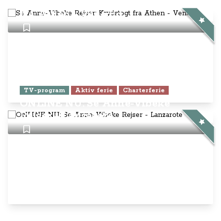
Rejser - Lanzarote
Anne-Vibeke Rejser
AnneVibekeRejser ejes og drives af
Rejsejournalisten ApS
CVR: DK
26185254
Kontakt os på
info@annevibekerejser.dk