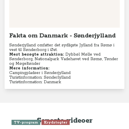
Mere information:
Campingpladser i Sønderjylland
Turistinformation: Sønderlylland
Turistinformation: Danmark
Seneste videoer
TV-program
Krydstogter
Se Anne-Vibeke Rejser: Krydstogt
fra Athen - Venedig
TV-program
Aktiv ferie
Charterferie
ONLINE NU: Se Anne-Vibeke