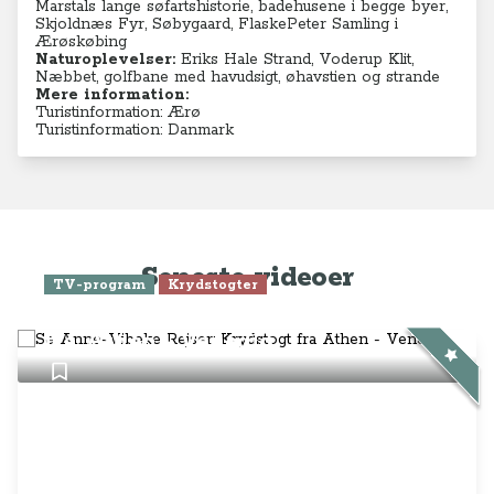
Marstals lange søfartshistorie, badehusene i begge byer,
Skjoldnæs Fyr, Søbygaard, FlaskePeter Samling i
Ærøskøbing
Naturoplevelser:
Eriks Hale Strand, Voderup Klit,
Næbbet, golfbane med havudsigt, øhavstien og strande
Mere information:
Turistinformation: Ærø
Turistinformation: Danmark
Seneste videoer
TV-program
Krydstogter
Se Anne-Vibeke Rejser: Krydstogt
fra Athen - Venedig