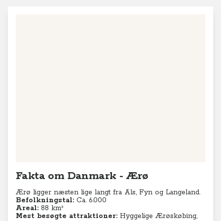
+
−
Leaflet
|
© MapTiler
© OpenStreetMap contributors
Fakta om Danmark - Ærø
Ærø ligger næsten lige langt fra Als, Fyn og Langeland.
Befolkningstal:
Ca. 6.000
Areal:
88 km²
Mest besøgte attraktioner:
Hyggelige Ærøskøbing,