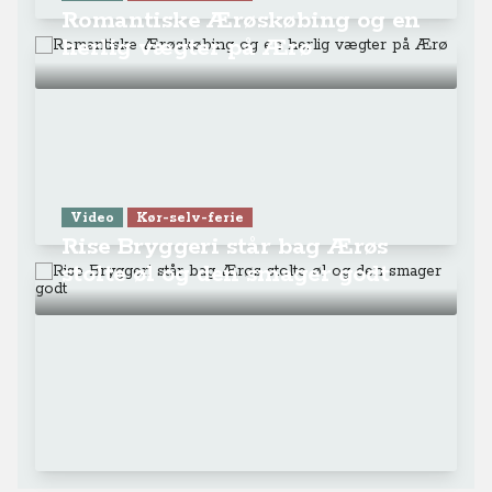
Romantiske Ærøskøbing og en
herlig vægter på Ærø
Video
Kør-selv-ferie
Rise Bryggeri står bag Ærøs
stolte øl og den smager godt