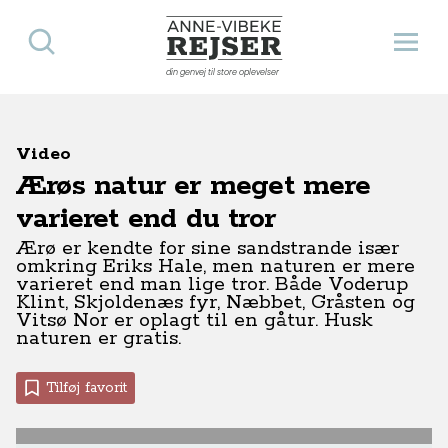
Søg
Åbn 
Anne-Vibeke Rejser
din genvej til store oplevelser
Video
Ærøs natur er meget mere
varieret end du tror
Ærø er kendte for sine sandstrande især
omkring Eriks Hale, men naturen er mere
varieret end man lige tror. Både Voderup
Klint, Skjoldenæs fyr, Næbbet, Gråsten og
Vitsø Nor er oplagt til en gåtur. Husk
naturen er gratis.
Tilføj favorit