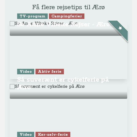
Få flere rejsetips til Ærø
TV-program
Campingferier
Se Anne Vibeke Rejser - Ærø
Video
Aktiv ferie
Så suverænt er cykelferie på
Ærø
Video
Kør-selv-ferie