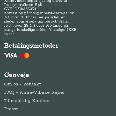
AnneVibekeRejser ejes og drives af
Rejsejournalisten ApS
CVR: DK
26185254
Kontakt os på
info@annevibekerejser.dk
Alt, hvad du finder her på siden, er
steder, som vi selv har besøgt. Vi har
rejst i over 25 år i over 100 lande på
mange forskellige måder. Vi sælger IKKE
rejser.
Betalingsmetoder
Genveje
Om os / kontakt
FAQ - Anne-Vibeke Rejser
Tilmeld dig Klubben
Presse