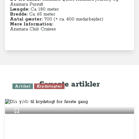
Azamara Pursuit
Længde:
Ca. 180 meter
Bredde:
Ca. 65 meter
Antal gæster:
700 (+ ca. 400 medarbejder)
Mere Information:
Azamara Club Cruises
Seneste artikler
Artikel
Krydstogter
Din guide til krydstogt for første
gang