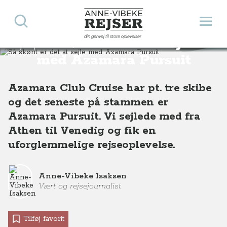
Søg
Åbn 
Anne-Vibeke Rejser
din genvej til store oplevelser
Så skønt er det at sejle
Rejsetips
Så skønt er det at sejle med Azamara Pursuit
med Azamara Pursuit
Azamara Club Cruise har pt. tre skibe
og det seneste på stammen er
Azamara Pursuit. Vi sejlede med fra
Athen til Venedig og fik en
uforglemmelige rejseoplevelse.
Anne-Vibeke Isaksen
Vært og rejsejournalist
Tilføj favorit