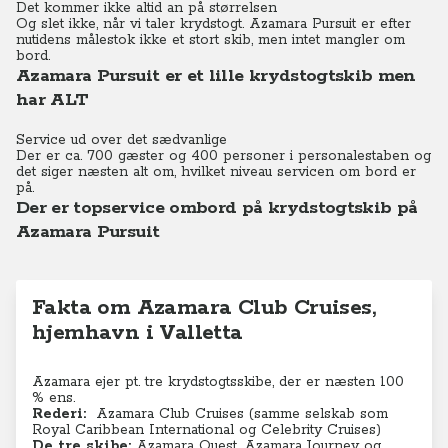
Det kommer ikke altid an på størrelsen
Og slet ikke, når vi taler krydstogt. Azamara Pursuit er efter
nutidens målestok ikke et stort skib, men intet mangler om
bord.
Azamara Pursuit er et lille krydstogtskib men
har ALT
Service ud over det sædvanlige
Der er ca. 700 gæster og 400 personer i personalestaben og
det siger næsten alt om, hvilket niveau servicen om bord er
på.
Der er topservice ombord på krydstogtskib på
Azamara Pursuit
Fakta om Azamara Club Cruises,
hjemhavn i Valletta
Azamara ejer pt. tre krydstogtsskibe, der er næsten 100
% ens.
Rederi:
Azamara Club Cruises (
samme selskab som
Royal Caribbean International og Celebrity Cruises)
De tre skibe:
Azamara Quest, Azamara Journey og