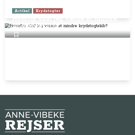
Artikel
Krydstogter
Hvorfor skal jeg vælge et mindre
krydstogtskib?
Anne-Vibeke Rejser