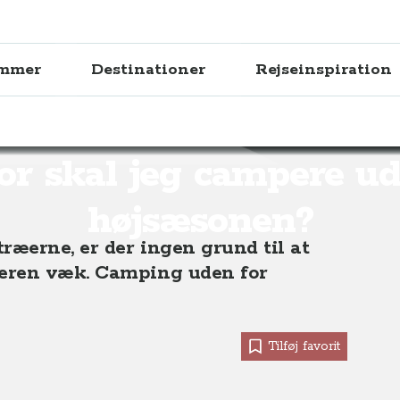
ammer
Destinationer
Rejseinspiration
nen?
or skal jeg campere ud
højsæsonen?
ræerne, er der ingen grund til at
peren væk. Camping uden for
Tilføj favorit