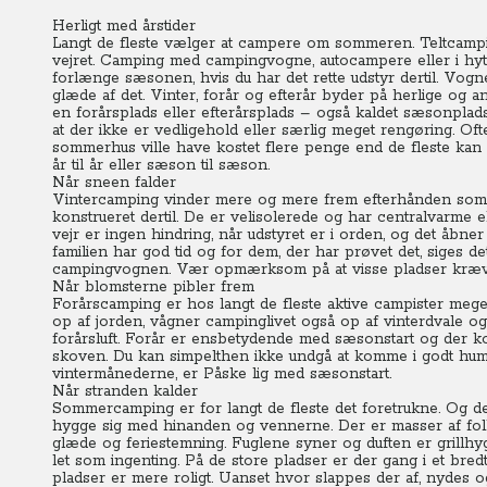
Herligt med årstider
Langt de fleste vælger at campere om sommeren. Teltcamp
vejret. Camping med campingvogne, autocampere eller i hytte
forlænge sæsonen, hvis du har det rette udstyr dertil. Vogne
glæde af det. Vinter, forår og efterår byder på herlige og 
en forårsplads eller efterårsplads – også kaldet sæsonpl
at der ikke er vedligehold eller særlig meget rengøring. Of
sommerhus ville have kostet flere penge end de fleste kan o
år til år eller sæson til sæson.
Når sneen falder
Vintercamping vinder mere og mere frem efterhånden so
konstrueret dertil. De er velisolerede og har centralvarme e
vejr er ingen hindring, når udstyret er i orden, og det åbner
familien har god tid og for dem, der har prøvet det, siges det 
campingvognen. Vær opmærksom på at visse pladser kræve
Når blomsterne pibler frem
Forårscamping er hos langt de fleste aktive campister meget
op af jorden, vågner campinglivet også op af vinterdvale og a
forårsluft. Forår er ensbetydende med sæsonstart og der ko
skoven. Du kan simpelthen ikke undgå at komme i godt humør
vintermånederne, er Påske lig med sæsonstart.
Når stranden kalder
Sommercamping er for langt de fleste det foretrukne. Og det
hygge sig med hinanden og vennerne. Der er masser af fol
glæde og feriestemning. Fuglene syner og duften er grillhy
let som ingenting. På de store pladser er der gang i et bredt
pladser er mere roligt. Uanset hvor slappes der af, nydes o