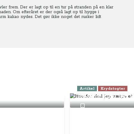
er frem. Der er lagt op til en tur på stranden på en klar
aden. Om efteråret er der også lagt op til hygge i
 kakao nydes. Det gør ikke noget det rusker lidt
Artikel
Krydstogter
ang
Hvorfor skal jeg 