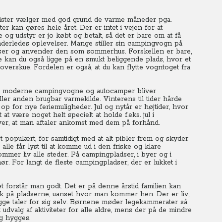
ister vælger med god grund de varme måneder pga.
r kan gøres hele året. Der er intet i vejen for at
 og udstyr er jo købt og betalt, så det er bare om at få
anderledes oplevelser. Mange stiller sin campingvogn på
adser og anvender den som sommerhus. Forskellen er bare,
te kan du også ligge på en smukt beliggende plads, hvor et
verskue. Fordelen er også, at du kan flytte vogntoget fra
m moderne campingvogne og autocamper bliver
ller anden brugbar varmekilde. Vinterens til tider hårde
 op for nye feriemuligheder. Jul og nytår er højtider, hvor
at være noget helt specielt at holde f.eks. jul i
r, at man aftaler ankomst med dem på forhånd.
 populært, for samtidigt med at alt pibler frem og skyder
lle får lyst til at komme ud i den friske og klare
mmer liv alle steder. På campingpladser, i byer og i
. For langt de fleste campingpladser, der er lukket i
 forstår man godt. Det er på denne årstid familien kan
k på pladserne, uanset hvor man kommer hen. Der er liv,
gge taler for sig selv. Børnene møder legekammerater så
 udvalg af aktiviteter for alle aldre, mens der på de mindre
g hygges.