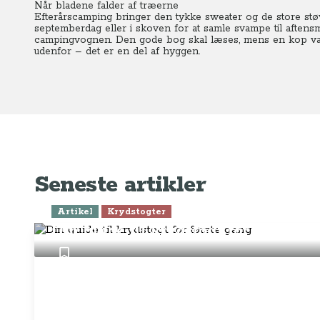
Når bladene falder af træerne
Efterårscamping bringer den tykke sweater og de store støvl
septemberdag eller i skoven for at samle svampe til aftensm
campingvognen. Den gode bog skal læses, mens en kop varm
udenfor – det er en del af hyggen.
Seneste artikler
Artikel
Krydstogter
Din guide til krydstogt for første g