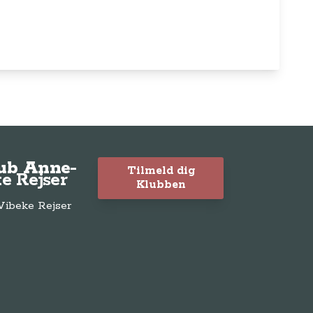
lub Anne-
Tilmeld dig
e Rejser
Klubben