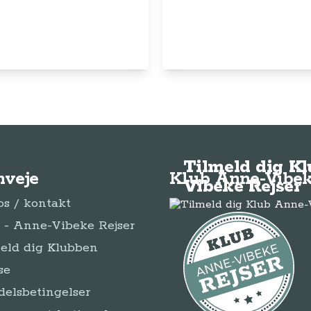
Tilmeld dig K
nveje
Klub Anne-Vibek
Vibeke Rejser
s / kontakt
- Anne-Vibeke Rejser
eld dig Klubben
se
elsbetingelser