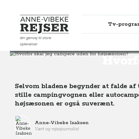
Tv-progr
Anne-Vibeke Rejser
din genvej til store
oplevelser
Rejsetips
Hvorfor skal jeg campere uden for højsæso
Hvorf
Selvom bladene begynder at falde af t
stille campingvognen eller autocam
højsæsonen er også suverænt.
Anne-Vibeke Isaksen
Vært og rejsejournalist