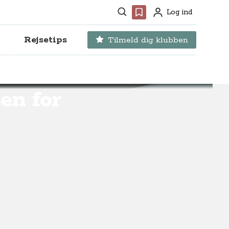
Søg
Favoritter
Log ind
Profil
Rejsetips
Tilmeld dig klubben
en for