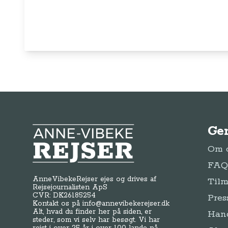
Ge
Anne-Vibeke Rejser
Om o
FAQ 
AnneVibekeRejser ejes og drives af
Tilm
Rejsejournalisten ApS
CVR: DK
26185254
Pres
Kontakt os på
info@annevibekerejser.dk
Alt, hvad du finder her på siden, er
Hand
steder, som vi selv har besøgt. Vi har