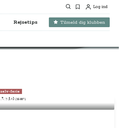
Søg
Favoritter
Log ind
Profil
Rejsetips
Tilmeld dig klubben
a
selv-ferie
opleve i Andalusien