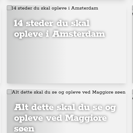
14 steder du skal
opleve i Amsterdam
Alt dette skal du se og
opleve ved Maggiore
søen