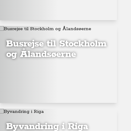
Busrejse til Stockholm
og Ålandsøerne
Byvandring i Riga