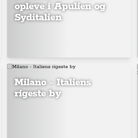
opleve i Apulien og
Syditalien
Milano - Italiens
rigeste by