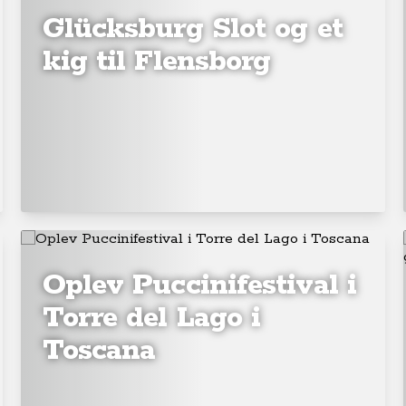
Glücksburg Slot og et
kig til Flensborg
Oplev Puccinifestival i
Torre del Lago i
Toscana