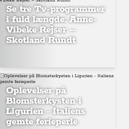
Se tre Tv-programmer
i fuld længde: Anne-
Vibeke Rejser –
Skotland Rundt
Oplevelser på
Blomsterkysten i
Ligurien - Italiens
gemte ferieperle