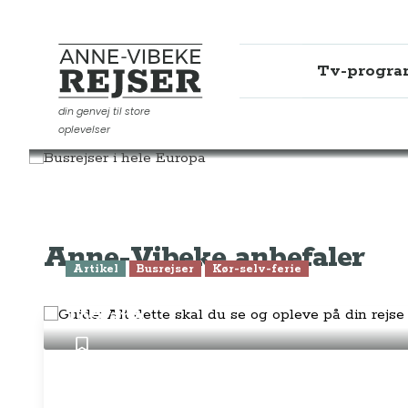
Tv-progr
Anne-Vibeke Rejser
din genvej til store
oplevelser
Rejseinspiration
Busrejser
Anne-Vibeke anbefaler
Artikel
Busrejser
Kør-selv-ferie
Guide: Alt dette skal du se og opleve
Toscana