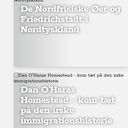
De Nordfrisiske Øer og
Friedrichstadt i
Nordtyskland
Dan O'Haras
Homestead - kom tæt
på den irske
immigrationshistorie