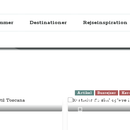
ammer
Destinationer
Rejseinspiration
Busrejser i hele Europ
 på din rejse til
Artikel
Busrejser
Kør-
10 steder du skal 