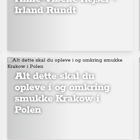
Irland Rundt
Alt dette skal du
opleve i og omkring
smukke Krakow i
Polen