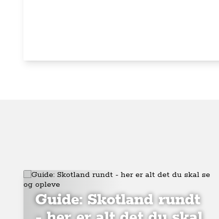
Guide: Skotland rundt
- her er alt det du skal