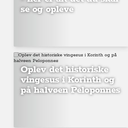
se og opleve
Oplev det historiske
vingesus i Korinth og
på halvøen Peloponnes