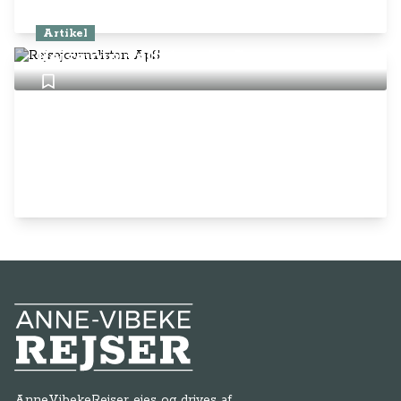
Artikel
Rejsejournalisten ApS
Anne-Vibeke Rejser
AnneVibekeRejser ejes og drives af