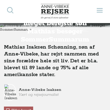
Søg
Åbn 
PRESSE: Anne-Vibekes
Anne-Vibeke Rejser
din genvej til store oplevelser
meget berejste søn
Presse
PRESSE: Mathias besøger SommerSummarum
Mathias besøger
SommerSummarum
Mathias Isaksen Schønning, søn af
Anne-Vibeke, har rejst sammen med
sine forældre hele sit liv. Det er bl.a.
blevet til 89 lande og 75% af alle
amerikanske stater.
Anne-Vibeke Isaksen
Vært og rejsejournalist