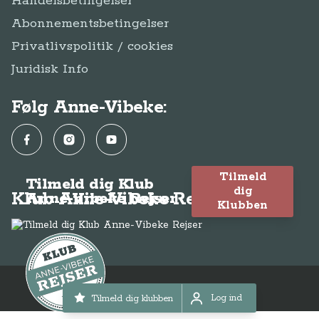
Handelsbetingelser
Abonnementsbetingelser
Privatlivspolitik / cookies
Juridisk Info
Følg Anne-Vibeke:
Facebook
Instagram
YouTube
Tilmeld
Tilmeld dig Klub
dig
Klub Anne-Vibeke Rejser
Anne-Vibeke Rejser
Klubben
© Anne-Vibeke Rejser 2026
Log ind
Tilmeld dig klubben
Log ind