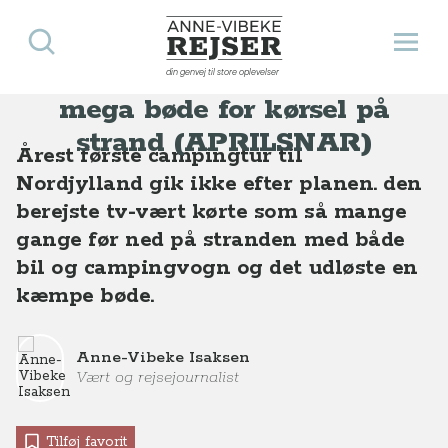
PRESSE: Chefredaktør
Søg
Åbn 
Anne-Vibeke Rejser
Anne-Vibeke Isaksen får
Presse
PRESSE: Chefredaktør Anne-Vibeke Isaksen får mega bøde for kørsel på strand (APRILSNAR)
din genvej til store oplevelser
mega bøde for kørsel på
strand (APRILSNAR)
Årest første campingtur til
Nordjylland gik ikke efter planen. den
berejste tv-vært kørte som så mange
gange før ned på stranden med både
bil og campingvogn og det udløste en
kæmpe bøde.
Anne-Vibeke Isaksen
Vært og rejsejournalist
Tilføj favorit