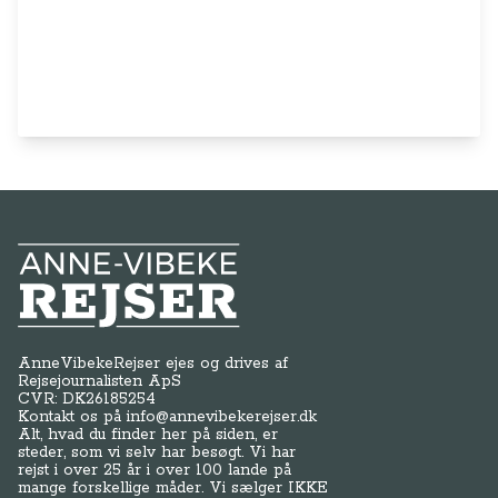
Anne-Vibeke Rejser
AnneVibekeRejser ejes og drives af
Rejsejournalisten ApS
CVR: DK
26185254
Kontakt os på
info@annevibekerejser.dk
Alt, hvad du finder her på siden, er
steder, som vi selv har besøgt. Vi har
rejst i over 25 år i over 100 lande på
mange forskellige måder. Vi sælger IKKE