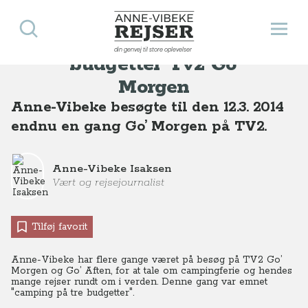
Søg
Åbn 
PRESSE: Camping på tre
Anne-Vibeke Rejser
Presse
PRESSE: Camping på tre budgetter Tv2 Go’ Morgen
din genvej til store oplevelser
budgetter Tv2 Go’
Morgen
Anne-Vibeke besøgte til den 12.3. 2014
endnu en gang Go’ Morgen på TV2.
Anne-Vibeke Isaksen
Vært og rejsejournalist
Tilføj favorit
Anne-Vibeke har flere gange været på besøg på TV2 Go’
Morgen og Go’ Aften, for at tale om campingferie og hendes
mange rejser rundt om i verden. Denne gang var emnet
"camping på tre budgetter".