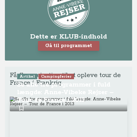
Dette er KLUB-indhold
Gå til programmet
Få flere rejsetips til at opleve tour de
Artikel
Campingferier
France i Frankrig
Se alle tre programmer i fuld
længde: Anne-Vibeke Rejser –
Tour de France i 2013