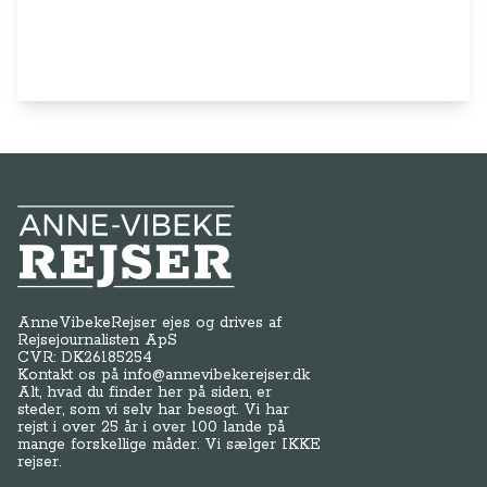
Anne-Vibeke Rejser
AnneVibekeRejser ejes og drives af
Rejsejournalisten ApS
CVR: DK
26185254
Kontakt os på
info@annevibekerejser.dk
Alt, hvad du finder her på siden, er
steder, som vi selv har besøgt. Vi har
rejst i over 25 år i over 100 lande på
mange forskellige måder. Vi sælger IKKE
rejser.