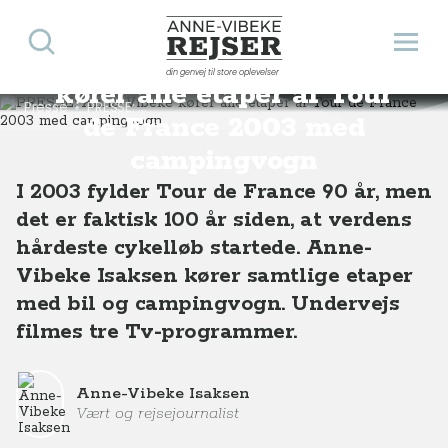
Søg
Åbn 
PRESSE: Anne-Vibeke
Anne-Vibeke Rejser
din genvej til store oplevelser
kører alle etaper af Tour
Presse
PRESSE: Anne-Vibeke kører alle etaper af Tour de France 2003 med campingvogn
de France 2003 med
campingvogn
I 2003 fylder Tour de France 90 år, men
det er faktisk 100 år siden, at verdens
hårdeste cykelløb startede. Anne-
Vibeke Isaksen kører samtlige etaper
med bil og campingvogn. Undervejs
filmes tre Tv-programmer.
Anne-Vibeke Isaksen
Vært og rejsejournalist