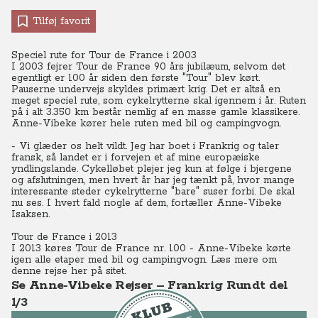
Tilføj favorit
Speciel rute for Tour de France i 2003
I 2003 fejrer Tour de France 90 års jubilæum, selvom det
egentligt er 100 år siden den første "Tour" blev kørt.
Pauserne undervejs skyldes primært krig. Det er altså en
meget speciel rute, som cykelrytterne skal igennem i år. Ruten
på i alt 3.350 km består nemlig af en masse gamle klassikere.
Anne-Vibeke kører hele ruten med bil og campingvogn.
- Vi glæder os helt vildt. Jeg har boet i Frankrig og taler
fransk, så landet er i forvejen et af mine europæiske
yndlingslande. Cykelløbet plejer jeg kun at følge i bjergene
og afslutningen, men hvert år har jeg tænkt på, hvor mange
interessante steder cykelrytterne "bare" suser forbi. De skal
nu ses. I hvert fald nogle af dem, fortæller Anne-Vibeke
Isaksen.
Tour de France i 2013
I 2013 køres Tour de France nr. 100 - Anne-Vibeke kørte
igen alle etaper med bil og campingvogn. Læs mere om
denne rejse her på sitet.
Se Anne-Vibeke Rejser – Frankrig Rundt del
1/3