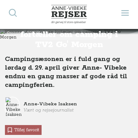
Søg
Åbn 
Anne-Vibeke Rejser
PRESSE: Anne-Vibeke
din genvej til store oplevelser
fortæller om camping i
Presse
PRESSE: Anne-Vibeke fortæller om camping i TV2 Go' Morgen
TV2 Go' Morgen
Campingsæsonen er i fuld gang og
lørdag d. 29. april giver Anne- Vibeke
endnu en gang masser af gode råd til
campingferien.
Anne-Vibeke Isaksen
Vært og rejsejournalist
Tilføj favorit