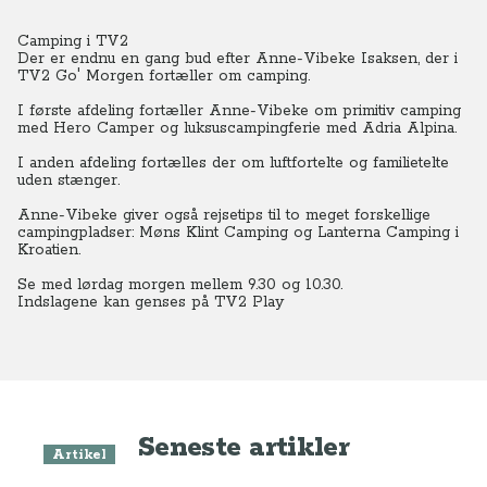
Camping i TV2
Der er endnu en gang bud efter Anne-Vibeke Isaksen, der i
TV2 Go' Morgen fortæller om camping.
I første afdeling fortæller Anne-Vibeke om primitiv camping
med Hero Camper og luksuscampingferie med Adria Alpina.
I anden afdeling fortælles der om luftfortelte og familietelte
uden stænger.
Anne-Vibeke giver også rejsetips til to meget forskellige
campingpladser: Møns Klint Camping og Lanterna Camping i
Kroatien.
Se med lørdag morgen mellem 9.30 og 10.30.
Indslagene kan genses på TV2 Play
Seneste artikler
Artikel
PRESSE: Over 100.000 følger Anne-