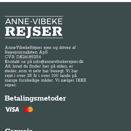
Anne-Vibeke Rejser
AnneVibekeRejser ejes og drives af
Rejsejournalisten ApS
CVR: DK
26185254
Kontakt os på
info@annevibekerejser.dk
Alt, hvad du finder her på siden, er
steder, som vi selv har besøgt. Vi har
rejst i over 25 år i over 100 lande på
mange forskellige måder. Vi sælger IKKE
rejser.
Betalingsmetoder