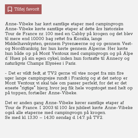
Tilføj favorit
Anne-Vibeke har kørt samtlige etaper med campingvogn
Anne-Vibeke kørte samtlige etaper af dette års historiske
Tour de France nr. 100 med en Cabby på krogen og det blev
til mere end 10.000 bag rettet fra Korsika, langs
Middelhavskysten, gennem Pyrenæerne og op gennem Vest-
og Nordfrankrig, før hun kørte gennem Alperne. Her kørte
hun både op på Mont Ventoux med campingvogn og på Alpe
d´Huez på sin egen cykel, inden hun fortsatte til Annecy og
naturligvis Champs Elysées i Paris.
- Det er vildt fedt, at TV2 gerne vil vise noget fra min fire
uger lange campingrejse rundt i Frankrig og at det netop er
Mont Ventoux vi skal tale om passer perfekt, for det er det
eneste "rigtige" bjerg, hvor jeg fik hele vogntoget med helt op
på toppen, fortæller Anne-Vibeke.
Det er anden gang Anne-Vibeke kører samtlige etaper af
Tour de France. I 2003 til 100 års jubileet kørte Anne-Vibeke
også alle etaperne med campingvogn på krogen.
Se med kl. 13.30 – 14.30 søndag d. 14.7. på TV2.