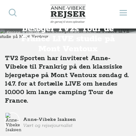
Søg
Åbn 
PRESSE: Anne-Vibeke
Anne-Vibeke Rejser
din genvej til store oplevelser
besøger TV2s Tour de
Presse
PRESSE: Anne-Vibeke besøger TV2s Tour de France LIVE studie på Mont Ventoux
France LIVE studie på
Mont Ventoux
TV2 Sporten har inviteret Anne-
Vibeke til Frankrig på den klassiske
bjergetape på Mont Ventoux søndag d.
14.7. for at fortælle LIVE om hendes
10.000 km lange camping Tour de
France.
Anne-Vibeke Isaksen
Vært og rejsejournalist