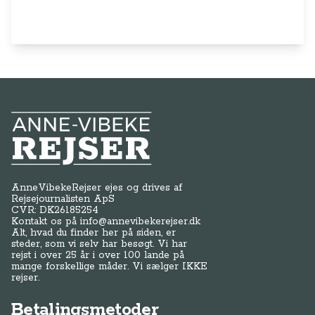
Anne-Vibeke Rejser
AnneVibekeRejser ejes og drives af
Rejsejournalisten ApS
CVR: DK
26185254
Kontakt os på
info@annevibekerejser.dk
Alt, hvad du finder her på siden, er
steder, som vi selv har besøgt. Vi har
rejst i over 25 år i over 100 lande på
mange forskellige måder. Vi sælger IKKE
rejser.
Betalingsmetoder