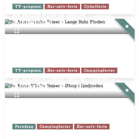
TV-program
Kør-selv-ferie
Cykelferie
Se Anne-Vibeke Rejser - Langs
Ruhr Floden
TV-program
Kør-selv-ferie
Campingferier
Se Anne-Vibeke Rejser - Øhop i
Limfjorden
Foredrag
Campingferier
Kør-selv-ferie
Foredrag: Få alle Anne-Vibeke