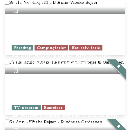
Vibeke Rejser
Foredrag
Campingferier
Kør-selv-ferie
Få alle Anne-Vibeke Rejsers tips
til din rejse til Gardasøen
TV-program
Busrejser
Se Anne-Vibeke Rejser - Rundrejse
Gardasøen