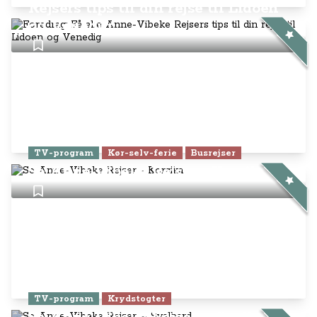
Rejsers tips til din rejse til Lidoen
og Venedig
TV-program
Kør-selv-ferie
Busrejser
Se Anne-Vibeke Rejser - Korsika
TV-program
Krydstogter