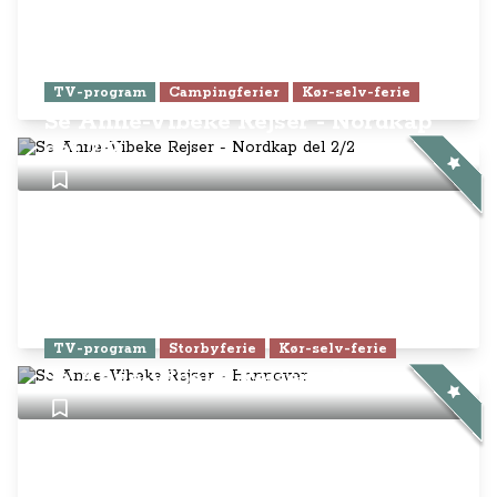
TV-program
Campingferier
Kør-selv-ferie
Se Anne-Vibeke Rejser - Nordkap
del 2/2
TV-program
Storbyferie
Kør-selv-ferie
Se Anne-Vibeke Rejser - Hannover