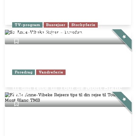
TV-program
Busrejser
Storbyferie
Se Anne-Vibeke Rejser – Dresden
Foredrag
Vandreferie
Få alle Anne-Vibeke Rejsers tips
til din rejse til Tour de Mont Blanc
TMB