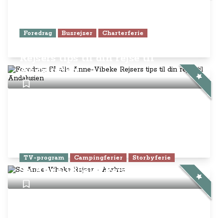
Foredrag
Busrejser
Charterferie
Foredrag: Få alle Anne-Vibeke
Rejsers tips til din rejse til
Andalusien
TV-program
Campingferier
Storbyferie
Se Anne-Vibeke Rejser - Aarhus