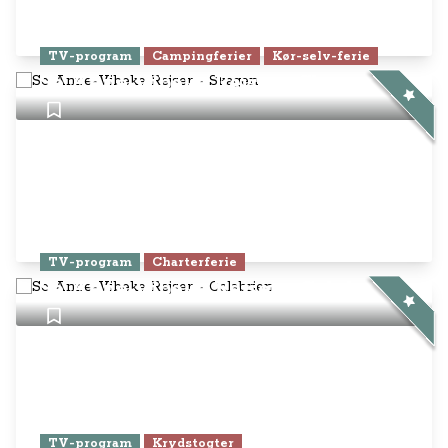
TV-program
Campingferier
Kør-selv-ferie
Se Anne-Vibeke Rejser - Skagen
TV-program
Charterferie
Se Anne-Vibeke Rejser - Calabrien
TV-program
Krydstogter