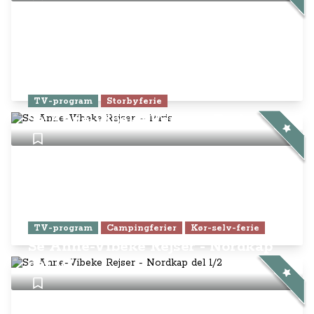
TV-program
Storbyferie
Se Anne-Vibeke Rejser – Paris
TV-program
Campingferier
Kør-selv-ferie
Se Anne-Vibeke Rejser - Nordkap
del 1/2