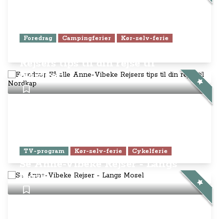
Foredrag
Campingferier
Kør-selv-ferie
Foredrag: Få alle Anne-Vibeke
Rejsers tips til din rejse til
Nordkap
TV-program
Kør-selv-ferie
Cykelferie
Se Anne-Vibeke Rejser - Langs
Mosel