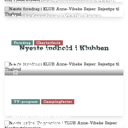
Næste online Tv-premiere i KLUB
Anne-Vibeke Rejser:
Nordvestslovenien
Næste foredrag i KLUB Anne-
Vibeke Rejser: Rejsetips til
Anne-Vibeke Isaksen
Thailand
Vært og rejsejournalist
Anne-Vibeke Isaksen
Foredrag
Charterferie
Nyeste indhold i Klubben
Vært og rejsejournalist
Næste foredrag i KLUB Anne-
Vibeke Rejser: Rejsetips til
Thailand
TV-program
Campingferier
Næste online Tv-premiere i KLUB
Anne-Vibeke Rejser:
Nordvestslovenien