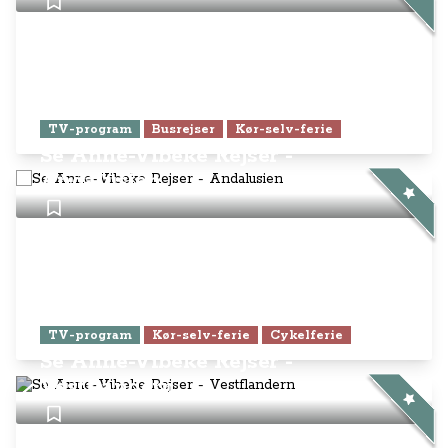
TV-program
Busrejser
Kør-selv-ferie
Se Anne-Vibeke Rejser -
Andalusien
TV-program
Kør-selv-ferie
Cykelferie
Se Anne-Vibeke Rejser -
Vestflandern