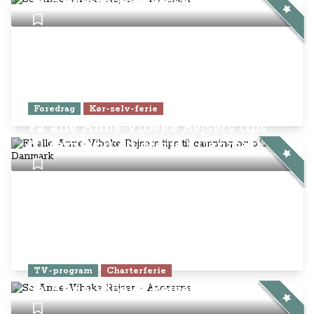
Se Anne-Vibeke Rejser – Svalbard
Foredrag
Kør-selv-ferie
Få alle Anne-Vibeke Rejsers tips
til camping og øferie i Danmark
TV-program
Charterferie
Se Anne-Vibeke Rejser - Azorerne