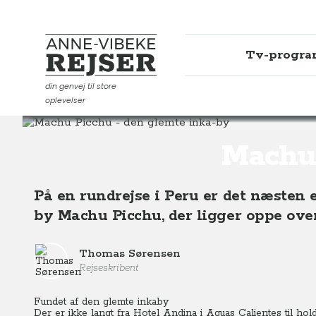
Tv-progr
Anne-Vibeke Rejser
din genvej til store
oplevelser
Destinationer
Sydamerika
Peru
Machu Picchu -
Machu 
På en rundrejse i Peru er det næsten 
by Machu Picchu, der ligger oppe ove
Thomas Sørensen
Rejseskribent
Fundet af den glemte inkaby
Der er ikke langt fra Hotel Andina i Aguas Calientes til hol