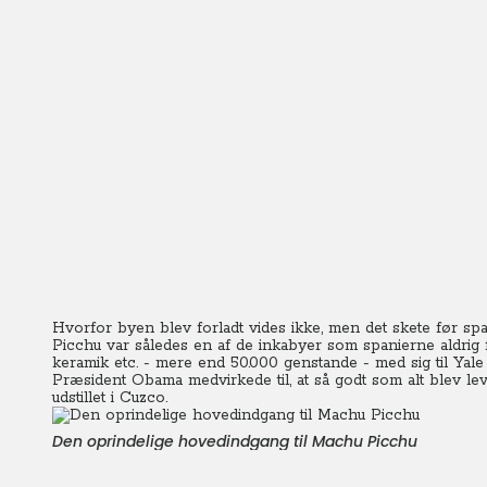
Hvorfor byen blev forladt vides ikke, men det skete før s
Picchu var således en af de inkabyer som spanierne aldrig 
keramik etc. - mere end 50.000 genstande - med sig til Yale U
Præsident Obama medvirkede til, at så godt som alt blev lev
udstillet i Cuzco.
Den oprindelige hovedindgang til Machu Picchu