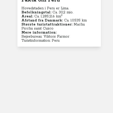
Fakta om Peru
Hovedstaden i Peru er Lima.
Befolkningstal:
Ca. 30,2
mio.
2
Areal:
Ca. 1.285.216
km
Afstand fra Danmark:
Ca. 10.535 km
Største turistattraktioner:
Machu
Picchu samt Cuzco
Mere information:
Rejsebureau: Viktors Farmor
Turistinformation: Peru