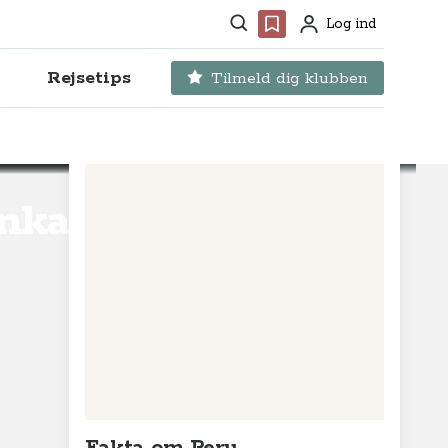
Søg
Favoritter
Log ind
Profil
Rejsetips
Tilmeld dig klubben
inka-by