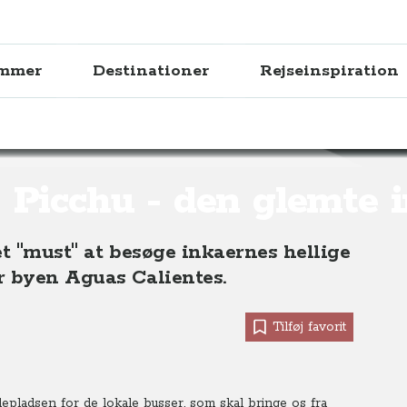
ammer
Destinationer
Rejseinspiration
 den glemte inka-by
Picchu - den glemte 
et "must" at besøge inkaernes hellige
r byen Aguas Calientes.
Tilføj favorit
depladsen for de lokale busser, som skal bringe os fra