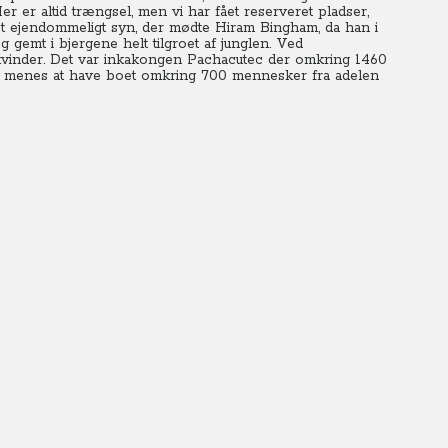
 er altid trængsel, men vi har fået reserveret pladser,
et ejendommeligt syn, der mødte Hiram Bingham, da han i
g gemt i bjergene helt tilgroet af junglen. Ved
 kvinder. Det var inkakongen Pachacutec der omkring 1460
der menes at have boet omkring 700 mennesker fra adelen