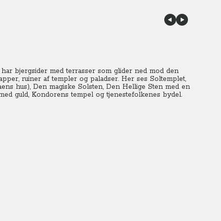
 har bjergsider med terrasser som glider ned mod den
pper, ruiner af templer og paladser. Her ses Soltemplet,
kaens hus), Den magiske Solsten, Den Hellige Sten med en
 med guld, Kondorens tempel og tjenestefolkenes bydel.