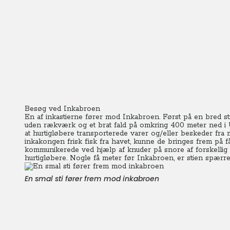
Besøg ved Inkabroen
En af inkastierne fører mod Inkabroen. Først på en bred sti
uden rækværk og et brat fald på omkring 400 meter ned i U
at hurtigløbere transporterede varer og/eller beskeder fra 
inkakongen frisk fisk fra havet, kunne de bringes frem på få
kommunikerede ved hjælp af knuder på snore af forskellig 
hurtigløbere. Nogle få meter før Inkabroen, er stien spærret -
En smal sti fører frem mod inkabroen