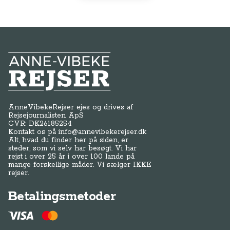
Anne-Vibeke Rejser
AnneVibekeRejser ejes og drives af
Rejsejournalisten ApS
CVR: DK
26185254
Kontakt os på
info@annevibekerejser.dk
Alt, hvad du finder her på siden, er
steder, som vi selv har besøgt. Vi har
rejst i over 25 år i over 100 lande på
mange forskellige måder. Vi sælger IKKE
rejser.
Betalingsmetoder