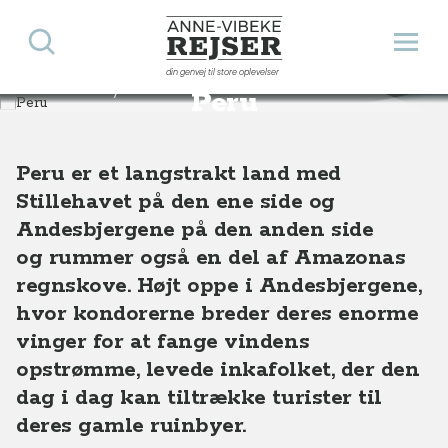
Søg
Åbn 
Anne-Vibeke Rejser
din genvej til store oplevelser
Destinationer
Sydamerika
Peru
Peru
Peru er et langstrakt land med
Stillehavet på den ene side og
Andesbjergene på den anden side
og rummer også en del af Amazonas
regnskove. Højt oppe i Andesbjergene,
hvor kondorerne breder deres enorme
vinger for at fange vindens
opstrømme, levede inkafolket, der den
dag i dag kan tiltrække turister til
deres gamle ruinbyer.