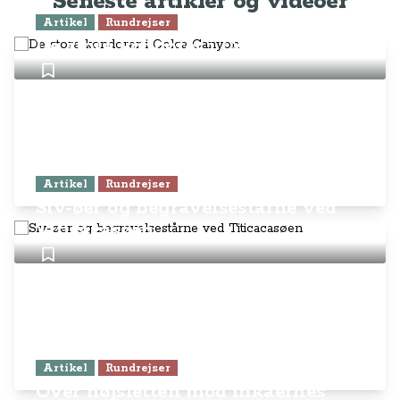
Seneste artikler og videoer
Artikel
Rundrejser
De store kondorer i Colca Canyon
Artikel
Rundrejser
Siv-øer og begravelsestårne ved
Titicacasøen
Artikel
Rundrejser
Over højsletten mod inkaernes