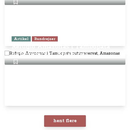
Artikel
Rundrejser
Refugio Amazonas i Tambopata
naturreservat, Amazonas
hent flere