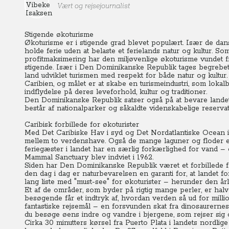
Vært og rejsejournalist
Stigende økoturisme
Økoturisme er i stigende grad blevet populært. Især de dansk
holde ferie uden at belaste et ferielands natur og kultur. 
profitmaksimering har den miljøvenlige økoturisme vundet fr
stigende.
Især i Den Dominikanske Republik tages begrebet al
land udviklet turismen med respekt for både natur og kultur
Caribien, og målet er at skabe en turismeindustri, som loka
indflydelse på deres leveforhold, kultur og traditioner.
Den Dominikanske Republik satser også på at bevare landets
består af nationalparker og såkaldte videnskabelig
Caribisk forbillede for økoturister
Med Det Caribiske Hav i syd og Det Nordatlantiske Ocean i
mellem to verdenshave.
Også de mange laguner og floder e
feriegæster i landet har en særlig forkærlighed for vand –
Mammal Sanctuary blev indviet i 1962.
Siden har Den Dominikanske Republik været et forbillede for
den dag i dag er naturbevarelsen en garanti for, at landet f
lang liste med "must-see" for økoturister – herunder den årl
Et af de områder, som byder på rigtig mange perler, er hal
besøgende får et indtryk af, hvordan verden så ud for millio
fantastiske rejsemål – en forsvunden skat fra dinosaurerne
du besøge øens indre og vandre i bjergene, som rejser sig 
Cirka 30 minutters kørsel fra Puerto Plata i landets nordl