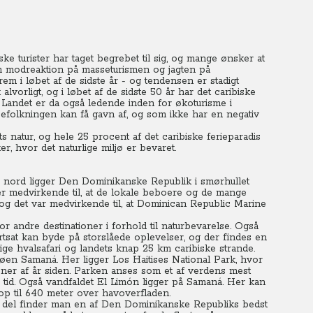
e turister har taget begrebet til sig, og mange ønsker at
Som modreaktion på masseturismen og jagten på
em i løbet af de sidste år - og tendensen er stadigt
vorligt, og i løbet af de sidste 50 år har det caribiske
. Landet er da også ledende inden for økoturisme i
lbefolkningen kan få gavn af, og som ikke har en negativ
 natur, og hele 25 procent af det caribiske ferieparadis
e reservater, hvor det naturlige miljø er bevaret.
 nord ligger Den Dominikanske Republik i smørhullet
r medvirkende til, at de lokale beboere og de mange
 og det var medvirkende til, at Dominican Republic Marine
 andre destinationer i forhold til naturbevarelse. Også
ortsat kan byde på storslåede oplevelser, og der findes en
ige hvalsafari og landets knap 25 km caribiske strande.
vøen Samaná. Her ligger Los Haitises National Park, hvor
ner af år siden.
Parken anses som et af verdens mest
s tid. Også vandfaldet El Limón ligger på Samaná. Her kan
op til 640 meter over havoverfladen.
ige del finder man en af Den Dominikanske Republiks bedst