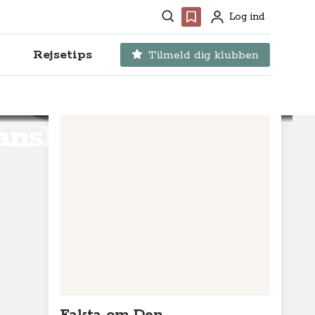
Søg
Favoritter
Log ind
Profil
Rejsetips
Tilmeld dig klubben
anske