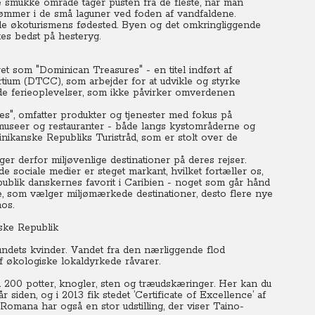
e smukke område tager pusten fra de fleste, når man
vømmer i de små laguner ved foden af vandfaldene.
e økoturismens fødested. Byen og det omkringliggende
der luften, udforskes bedst på hesteryg.
t som "Dominican Treasures" - en titel indført af
ium (DTCC), som arbejder for at udvikle og styrke
e de ferieoplevelser, som ikke påvirker omverdenen
s", omfatter produkter og tjenester med fokus på
il museer og restauranter - både langs kystområderne og
inikanske Republiks Turistråd, som er stolt over de
r derfor miljøvenlige destinationer på deres rejser.
 sociale medier er steget markant, hvilket fortæller os,
ublik danskernes favorit i Caribien - noget som går hånd
de, som vælger miljømærkede destinationer, desto flere nye
tter Patricia Polanco de Olmos.
ske Republik
fundets kvinder. Vandet fra den nærliggende flod
 af økologiske lokaldyrkede råvarer.
00 potter, knogler, sten og træudskæringer.
Her kan du
siden, og i 2013 fik stedet ’Certificate of Excellence’ af
omana har også en stor udstilling, der viser Taino-