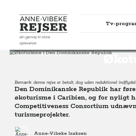
Tv-progr
Anne-Vibeke Rejser
din genvej til store
oplevelser
Destinationer
Sydamerika
Den Dominikanske Repub
Økot
Bemærk: denne rejse er betalt, dog uden redaktionel indflydels
Den Dominikanske Republik har fører
økoturisme i Caribien, og for nyligt
Competitiveness Consortium udnævnt
turismeprojekter.
Anne-Vibeke Isaksen