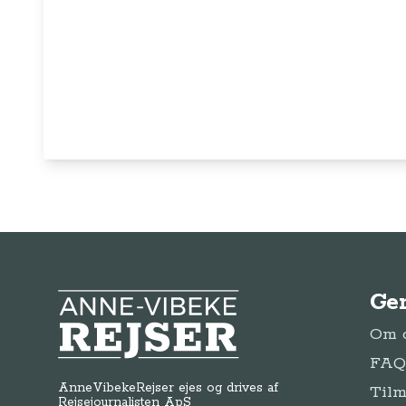
Ge
Anne-Vibeke Rejser
Om o
FAQ 
AnneVibekeRejser ejes og drives af
Tilm
Rejsejournalisten ApS