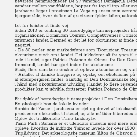
bevarede hemmeligheder: De 27 vandfald i Damajagua.
Dett
vandrer mellem vandfaldene, hopper fra top til top eller s
Jarabacoa ligger i provinsen La Vega og anses som værend
bjergområde, hvor duften af grantræer fyl
Let for turister at finde vej
Siden 2013 er omkring 30 bæredygtige turismeprojekter kåre
organisationen Dominican Tourism Competitiveness Consort
turismen i landet.
Dermed er det let for økoturister at find
negativt.
- De 30 perler, som markedsføres som "Dominican Treasure
økoturisme rundt om i landet. Det inkluderer alt fra yoga t
inde i landet, siger Patricia Polanco de Olmos, fra Den Dom
fremskridt, landet har gjort inden for økoturisme.
Stadig flere danskere ønsker at opleve økoturismen og vælge
- Antallet af danske bloggere og opslag om økoturisme på de
at efterspørgslen findes. Samtidig er Den Dominikanske Rep
i hånd med økoturismens udvikling i landet. Jo flere rejsen
produkter kan vi udvikle, fortsæ
Et udpluk af bæredygtige turismeprojekter i Den Dominikan
Bo økologisk hos de lokale kvinder:
Sonido del Yaque i Jarabacoa er ejet og drevet af lokalsam
producerer elektricitet til stedet, og alle måltider tilberedes
Oplev det traditionelle Taino landsbyliv:
Taino Park i Samaná er et udendørs museum med mere end 2
opleve, hvordan de indfødte Tainoer levede for over 1500 år 
TripAdvisor. Det arkæologiske museum ’Altos de Chavon’ i R