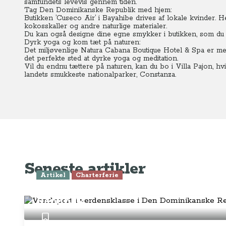
samfundets levevis gennem tiden.
Tag Den Dominikanske Republik med hjem:
Butikken ’Cuseco Air’ i Bayahibe drives af lokale kvinder. 
kokosskaller og andre naturlige materialer.
Du kan også designe dine egne smykker i butikken, som du
Dyrk yoga og kom tæt på naturen:
Det miljøvenlige Natura Cabana Boutique Hotel & Spa er m
det perfekte sted at dyrke yoga og meditation.
Vil du endnu tættere på naturen, kan du bo i Villa Pajon, hv
landets smukkeste nationalparker, Constanza.
Seneste artikler
Artikel
Charterferie
Vandsport i verdensklasse i Den D
Republik