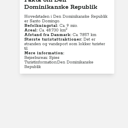
Fakta om Den
Dominikanske Republik
Hovedstaden i Den Dominikanske Republik
er Santo Domingo.
Befolkningstal:
Ca. 9
mio.
2
Areal:
Ca.
48.730
km
Afstand fra Danmark:
Ca. 7.857 km
Største turistattraktioner:
Det er
stranden og vandsport som lokker turister
til.
Mere information:
Rejsebureau: Spies
Turistinformation:Den Dominikanske
Republik