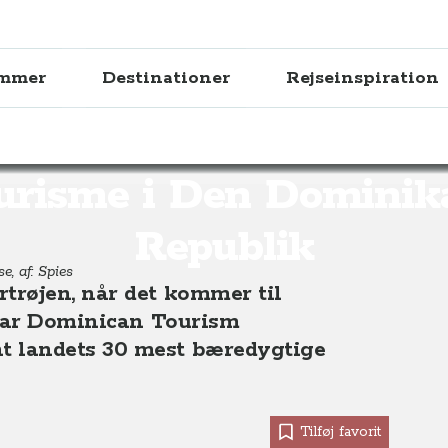
ammer
Destinationer
Rejseinspiration
lik
Økoturisme i Den Dominikanske Republik
urisme i Den Dominik
Republik
e, af: Spies
trøjen, når det kommer til
 har Dominican Tourism
 landets 30 mest bæredygtige
Tilføj favorit