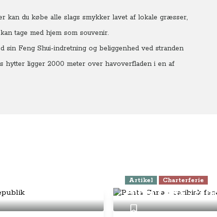
Her kan du købe alle slags smykker lavet af lokale græsser,
 kan tage med hjem som souvenir.
ed sin Feng Shui-indretning og beliggenhed ved stranden
is hytter ligger 2000 meter over havoverfladen i en af
ominikanske
Artikel
Charterferie
Punta Cana - cari