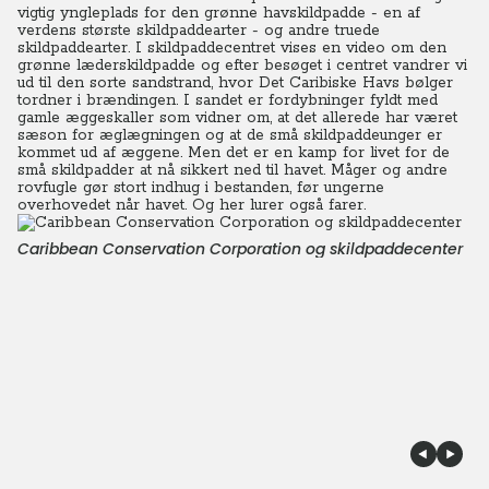
vigtig yngleplads for den grønne havskildpadde - en af
verdens største skildpaddearter - og andre truede
skildpaddearter.
I skildpaddecentret vises en video om den
grønne læderskildpadde og efter besøget i centret vandrer vi
ud til den sorte sandstrand, hvor Det Caribiske Havs bølger
tordner i brændingen. I sandet er fordybninger fyldt med
gamle æggeskaller som vidner om, at det allerede har været
sæson for æglægningen og at de små skildpaddeunger er
kommet ud af æggene.
Men det er en kamp for livet for de
små skildpadder at nå sikkert ned til havet. Måger og andre
rovfugle gør stort indhug i bestanden, før ungerne
overhovedet når havet. Og her lurer også farer.
Caribbean Conservation Corporation og skildpaddecenter