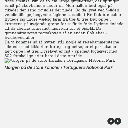
disse smukke, kun ca. to cm. lange giftpilefrøer, der springer
rundt på skovbunden under os. Men natten bød også på
cikader der sang og ugler der tuede. Og da lyset ved 5-tiden
vendte tilbage, begyndte fuglene at sætte i. En flok brøleaber
flyttede sig under vældig larm fra træ til træ højt oppe i
kronerne på svajende grene for at finde føde.
Lydene dødede
ud, da aberne forsvandt, men kun for et øjeblik. Da
gennemtrængtes regnskoven af en anden flok aber -
hvidhoved aber.
Da vi kommer ud af hytten, står nogle af rejsekammeraterne
allerede med kikkerten for øjet og betragter et par tukaner
højt oppe i et træ. Dyrelivet er rigt - specielt fuglelivet med
309 forskellige arter bare i dette område.
Morgen på de store kanaler i Tortuguero National Park