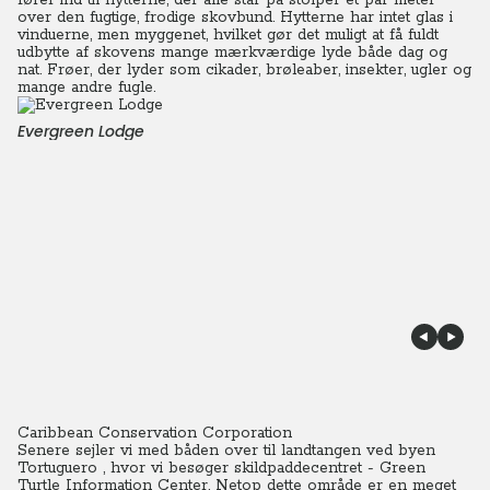
fører ind til hytterne, der alle står på stolper et par meter
over den fugtige, frodige skovbund. Hytterne har intet glas i
vinduerne, men myggenet, hvilket gør det muligt at få fuldt
udbytte af skovens mange mærkværdige lyde både dag og
nat. Frøer, der lyder som cikader, brøleaber, insekter, ugler og
mange andre fugle.
Evergreen Lodge
Caribbean Conservation Corporation
Senere sejler vi med båden over til landtangen ved byen
Tortuguero , hvor vi besøger skildpaddecentret - Green
Turtle Information Center. Netop dette område er en meget