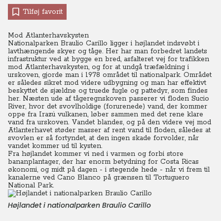
Tilføj favorit
Mod Atlanterhavskysten
Nationalparken Braulio Carillo ligger i højlandet indsvøbt i
lavthængende skyer og tåge. Her har man forbedret landets
infrastruktur ved at bygge en bred, asfalteret vej for trafikken
mod Atlanterhavskysten, og for at undgå træfældning i
urskoven, gjorde man i 1978 området til nationalpark. Området
er således sikret mod videre udbygning og man har effektivt
beskyttet de sjældne og truede fugle og pattedyr, som findes
her. Næsten ude af tågeregnskoven passerer vi floden Sucio
River, hvor det svovlholdige (forurenede) vand, der kommer
oppe fra Irazú vulkanen, løber sammen med det rene klare
vand fra urskoven. Vandet blandes, og på den videre vej mod
Atlanterhavet støder masser af rent vand til floden, således at
svovlen er så fortyndet, at den ingen skade forvolder, når
vandet kommer ud til kysten.
Fra højlandet kommer vi ned i varmen og forbi store
bananplantager, der har enorm betydning for Costa Ricas
økonomi, og midt på dagen - i stegende hede - når vi frem til
kanalerne ved Cano Blanco på grænsen til Tortuguero
National Park.
Højlandet i nationalparken Braulio Carillo