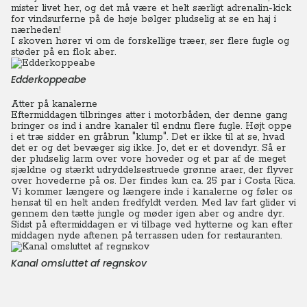
mister livet her, og det må være et helt særligt adrenalin-kick
for vindsurferne på de høje bølger pludselig at se en haj i
nærheden!
I skoven hører vi om de forskellige træer, ser flere fugle og
støder på en flok aber.
Edderkoppeabe
Atter på kanalerne
Eftermiddagen tilbringes atter i motorbåden, der denne gang
bringer os ind i andre kanaler til endnu flere fugle. Højt oppe
i et træ sidder en gråbrun "klump". Det er ikke til at se, hvad
det er og det bevæger sig ikke. Jo, det er et dovendyr. Så er
der pludselig larm over vore hoveder og et par af de meget
sjældne og stærkt udryddelsestruede grønne araer, der flyver
over hovederne på os. Der findes kun ca. 25 par i Costa Rica.
Vi kommer længere og længere inde i kanalerne og føler os
hensat til en helt anden fredfyldt verden. Med lav fart glider vi
gennem den tætte jungle og møder igen aber og andre dyr.
Sidst på eftermiddagen er vi tilbage ved hytterne og kan efter
middagen nyde aftenen på terrassen uden for restauranten.
Kanal omsluttet af regnskov