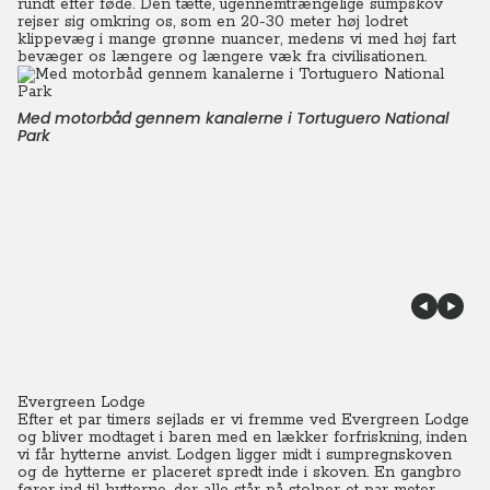
rundt efter føde. Den tætte, ugennemtrængelige sumpskov
rejser sig omkring os, som en 20-30 meter høj lodret
klippevæg i mange grønne nuancer, medens vi med høj fart
bevæger os længere og længere væk fra civilisationen.
Med motorbåd gennem kanalerne i Tortuguero National
Park
Evergreen Lodge
Efter et par timers sejlads er vi fremme ved Evergreen Lodge
og bliver modtaget i baren med en lækker forfriskning, inden
vi får hytterne anvist.
Lodgen ligger midt i sumpregnskoven
og de hytterne er placeret spredt inde i skoven. En gangbro