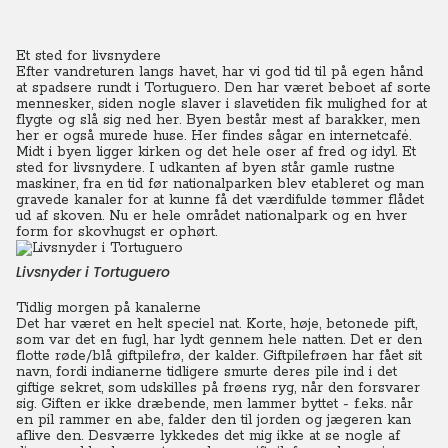
Et sted for livsnydere
Efter vandreturen langs havet, har vi god tid til på egen hånd
at spadsere rundt i Tortuguero. Den har været beboet af sorte
mennesker, siden nogle slaver i slavetiden fik mulighed for at
flygte og slå sig ned her.
Byen består mest af barakker, men
her er også murede huse. Her findes sågar en internetcafé.
Midt i byen ligger kirken og det hele oser af fred og idyl. Et
sted for livsnydere. I udkanten af byen står gamle rustne
maskiner, fra en tid før nationalparken blev etableret og man
gravede kanaler for at kunne få det værdifulde tømmer flådet
ud af skoven. Nu er hele området nationalpark og en hver
form for skovhugst er ophørt.
Livsnyder i Tortuguero
Tidlig morgen på kanalerne
Det har været en helt speciel nat. Korte, høje, betonede pift,
som var det en fugl, har lydt gennem hele natten. Det er den
flotte røde/blå giftpilefrø, der kalder.
Giftpilefrøen har fået sit
navn, fordi indianerne tidligere smurte deres pile ind i det
giftige sekret, som udskilles på frøens ryg, når den forsvarer
sig. Giften er ikke dræbende, men lammer byttet - f.eks. når
en pil rammer en abe, falder den til jorden og jægeren kan
aflive den.
Desværre lykkedes det mig ikke at se nogle af