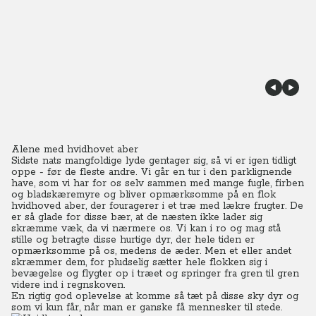
Alene med hvidhovet aber
Sidste nats mangfoldige lyde gentager sig, så vi er igen tidligt
oppe - før de fleste andre. Vi går en tur i den parklignende
have, som vi har for os selv sammen med mange fugle, firben
og bladskæremyre og bliver opmærksomme på en flok
hvidhoved aber, der fouragerer i et træ med lækre frugter.
De
er så glade for disse bær, at de næsten ikke lader sig
skræmme væk, da vi nærmere os. Vi kan i ro og mag stå
stille og betragte disse hurtige dyr, der hele tiden er
opmærksomme på os, medens de æder.
Men et eller andet
skræmmer dem, for pludselig sætter hele flokken sig i
bevægelse og flygter op i træet og springer fra gren til gren
videre ind i regnskoven.
En rigtig god oplevelse at komme så tæt på disse sky dyr og
som vi kun får, når man er ganske få mennesker til stede.