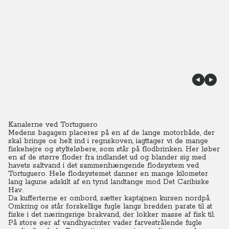
Kanalerne ved Tortuguero
Medens bagagen placeres på en af de lange motorbåde, der
skal bringe os helt ind i regnskoven, iagttager vi de mange
fiskehejre og stylteløbere, som står på flodbrinken. Her løber
en af de større floder fra indlandet ud og blander sig med
havets saltvand i det sammenhængende flodsystem ved
Tortuguero. Hele flodsystemet danner en mange kilometer
lang lagune adskilt af en tynd landtange mod Det Caribiske
Hav.
Da kufferterne er ombord, sætter kaptajnen kursen nordpå.
Omkring os står forskellige fugle langs bredden parate til at
fiske i det næringsrige brakvand, der lokker masse af fisk til.
På store øer af vandhyacinter vader farvestrålende fugle