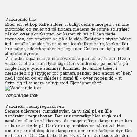
Vandrende træ
Efter en let kop kaffe sidder vi tidligt denne morgen i en lille
motorbåd og sejler ud på floden, medens de første solstråler
når op over skovkanten og kaster sit lys på den tætte
regnskov, der omgiver os på alle side.
Kaptajnen styrer båden
ind i smalle kanaler, hvor vi ser forskellige hejre, krokodiller,
brøleaber, edderkopaber og leguaner. Guiden er rigtig god til
at spotte dyrene.
Vi møder også mange mærkværdige planter og træer. Hvem
vidste, at et træ kan flytte sig? Den vandrende palme står på
nogle lange tynde stammer. Kommer der andre træer i
nærheden og skygger for palmen, sender den endnu et "ben"
ned i jorden og er således i stand til - over nogen tid - at
flytte sig til et mere solrigt sted. Ejendommeligt!
Vandrende træ
Vandretur i sumpregnskoven
Senere udleveres gummistøvler, da vi skal på en lille
vandretur i regnskoven. Det er uansvarligt blot at gå med
sandaler eller kondisko pga. de meget giftige slanger, man kan
risikere at støde på. Derfor er gummistøvler påkrævet. Her
omkring er det dog ikke slangerne, der er de farligste dyr. Det
er hajerne i Det Caribiske Hav. Hvert år er der badende, der