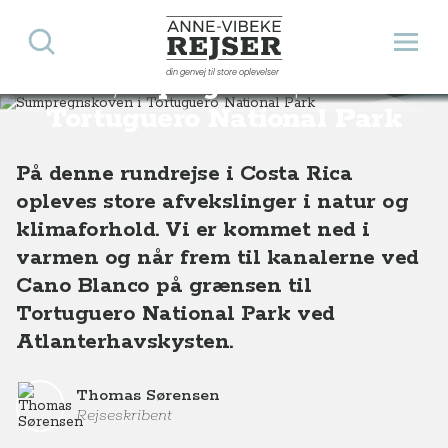
Søg
Åbn 
Anne-Vibeke Rejser
din genvej til store oplevelser
Sumpregnskoven i
Destinationer
Sydamerika
Costa Rica
Sumpregnskoven i Tortuguero National Park, Costa Rica
Tortuguero National Park
På denne rundrejse i Costa Rica
opleves store afvekslinger i natur og
klimaforhold. Vi er kommet ned i
varmen og når frem til kanalerne ved
Cano Blanco på grænsen til
Tortuguero National Park ved
Atlanterhavskysten.
Thomas Sørensen
Rejseskribent