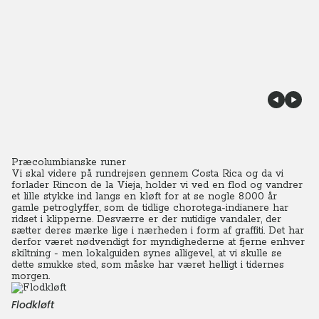
Præcolumbianske runer
Vi skal videre på rundrejsen gennem Costa Rica og da vi
forlader Rincon de la Vieja, holder vi ved en flod og vandrer
et lille stykke ind langs en kløft for at se nogle 8.000 år
gamle petroglyffer, som de tidlige chorotega-indianere har
ridset i klipperne.
Desværre er der nutidige vandaler, der
sætter deres mærke lige i nærheden i form af graffiti. Det har
derfor været nødvendigt for myndighederne at fjerne enhver
skiltning - men lokalguiden synes alligevel, at vi skulle se
dette smukke sted, som måske har været helligt i tidernes
morgen.
Flodkløft