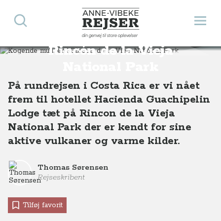
Søg
Åbn 
Anne-Vibeke Rejser
Kogende mudder i
din genvej til store oplevelser
Destinationer
Sydamerika
Costa Rica
Kogende mudder i Rincón de la Vieja National Park, Costa Rica
Rincón de la Vieja
National Park
På rundrejsen i Costa Rica er vi nået
frem til hotellet Hacienda Guachipelin
Lodge tæt på Rincon de la Vieja
National Park der er kendt for sine
aktive vulkaner og varme kilder.
Thomas Sørensen
Rejseskribent
Tilføj favorit