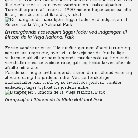
gang der kommer besøgende til parken. Ved entreen får vi et
lille hæfte med et kort over vandreruten i nationalparken.
Turen til toppen af krateret i 1900 meters højde tager ca. otte
timer, men det er slet ikke det, vi skal.
En nærgående næsebjørn tigger foder ved indgangen til
Rincon de la Vieja National Park
Første vandretur er en lille rundtur gennem åbent terræn og
senere tæt regnskov, hvor vi undervejs ser de forskellige
vulkanske aktiviteter som kogende mudderpøle og boblende
vandhuller med de typiske røde, gule og hvide farver efter de
afsatte mineraler.
Forude ses nogle lavthængende skyer, der imidlertid viser sig
at være damp fra jordens indre. Ved de forskellige
mudderhuller kan vi stå og se hvorledes jordens ventiler
uafladeligt tager trykket fra jordens indre.
Dampsøjler i Rincon de la Vieja National Park