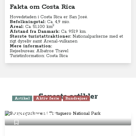
Fakta om Costa Rica
Hovedstaden i Costa Rica er San José.
Befolkningstal:
Ca. 4,9
mio.
2
Areal:
Ca. 51.100
km
Afstand fra Danmark:
Ca. 9.519 km.
Største turistattraktioner:
Nationalparkerne med et
rigt dyreliv samt Arenal-vulkanen
Mere information:
Rejsebureau: Albatros Travel
Turistinformation: Costa Rica
Seneste artikler
Artikel
Aktiv ferie
Rundrejser
Sumpregnskoven i Tortuguero
National Park