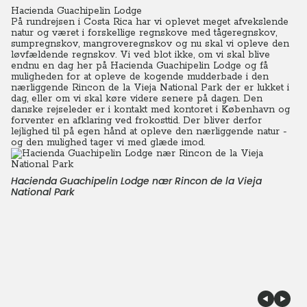
Hacienda Guachipelin Lodge
På rundrejsen i Costa Rica har vi oplevet meget afvekslende
natur og været i forskellige regnskove med tågeregnskov,
sumpregnskov, mangroveregnskov og nu skal vi opleve den
løvfældende regnskov.
Vi ved blot ikke, om vi skal blive
endnu en dag her på Hacienda Guachipelin Lodge og få
muligheden for at opleve de kogende mudderbade i den
nærliggende Rincon de la Vieja National Park der er lukket i
dag, eller om vi skal køre videre senere på dagen.
Den
danske
rejseleder er i kontakt med kontoret i København og
forventer en afklaring ved frokosttid.
Der bliver derfor
lejlighed til på egen hånd at opleve den nærliggende natur -
og den mulighed tager vi med glæde imod.
Hacienda Guachipelin Lodge nær Rincon de la Vieja
National Park