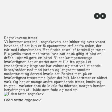
Regnskovens træer
Vi kommer atter ind i regnskoven, der lukker sig over vores
hoveder, så det kun er få sparsomme stråler fra solen, der
når ned i skovbunden.
Her findes et utal af forskellige træer.
Bl.a. javillo-træet med torne, hvis saft er så giftig, at blot en
dråbe i øjet vil gøre én blind! Vi ser kæmpemæssige
kvælerfigner, der er startet som et lille frø oppe i et
(moder)træ og langsomt har vokset sig stort ved at sende
lianer/rødder ned mod jorden og langsomt omslutte
modertræet og derved kvæle det.
Banker man på en
kvælerfignes træstamme, lyder det hult. Modertræet er rådnet
væk. Og her er mange andre spændende træer, buske og
frugter - vækster som de lokale fra tidernes morgen kender
betydningen af - både som føde og medicin.
I den tætte regnskov