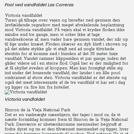
Pool ved vandfaldet Las Correras
Victoria vandfaldet
Turen gå tilbage over vejen og herefter ned gennem den
løvfældende regnskov med meget afvekslende beplantning
mod Victoria vandfaldet.
På vejen skal vi krydse floden ikke
mindre end tre gange, men vi orker ikke at tage
vandreskoene af, men vader bare gennem vandet, der når op
til lige under knæet. Floden skærer en dyb kløft i skoven og
på det sidste stykke går vi stejlt ned ad nogle tilvirkede
stentrin for at komme ned i bunden af det 35 meter høje
vandfald.
Vandet rammer klippesiden et par gange, inden det
glider videre ud i en større flod. Også her er der mulighed for
at få skyllet sveden af kroppen. Man kan forsigtigt stille sig
ind under det brusende vandfald, der lander i en lille pool
omkranset af store sten. Victoria vandfaldet er det største og
også det mest interessante af de tre vandfald vi har set i dag
og ligger ca. fire km. fra hotellet.
Victoria vandfaldet
Rincon de la Vieja National Park
Det er en vaskeægte næsebjørn, der tager i mod os, da vi
næste formiddag kommer frem til Rincon de la Veija National
Park. Desværre er ubetænksomme mennesker begyndt at
fodre dyret og nu er den tilvænnet mennesket og tigger, hver