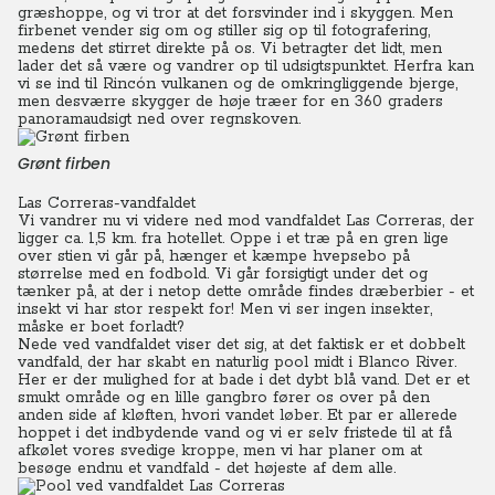
græshoppe, og vi tror at det forsvinder ind i skyggen. Men
firbenet vender sig om og stiller sig op til fotografering,
medens det stirret direkte på os.
Vi betragter det lidt, men
lader det så være og vandrer op til udsigtspunktet. Herfra kan
vi se ind til Rincón vulkanen og de omkringliggende bjerge,
men desværre skygger de høje træer for en 360 graders
panoramaudsigt ned over regnskoven.
Grønt firben
Las Correras-vandfaldet
Vi vandrer nu vi videre ned mod vandfaldet Las Correras, der
ligger ca. 1,5 km. fra hotellet. Oppe i et træ på en gren lige
over stien vi går på, hænger et kæmpe hvepsebo på
størrelse med en fodbold. Vi går forsigtigt under det og
tænker på, at der i netop dette område findes dræberbier - et
insekt vi har stor respekt for! Men vi ser ingen insekter,
måske er boet forladt?
Nede ved vandfaldet viser det sig, at det faktisk er et dobbelt
vandfald, der har skabt en naturlig pool midt i Blanco River.
Her er der mulighed for at bade i det dybt blå vand. Det er et
smukt område og en lille gangbro fører os over på den
anden side af kløften, hvori vandet løber.
Et par er allerede
hoppet i det indbydende vand og vi er selv fristede til at få
afkølet vores svedige kroppe, men vi har planer om at
besøge endnu et vandfald - det højeste af dem alle.