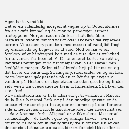
Egen tur til vandfald
Det er en vidunderlig morgen at vågne op til. Solen skinner
fra en skyfri himmel og de grønne papegøjer larmer i
trætoppene. Morgenmaden står klar i hotellets åbne
restaurant, hvor vi har vid udsigt over skoven i det kuperede
terræn. Vi pakker rygsækken med masser af vand, lidt frugt
og chokolade og begiver os af sted. Med os har vi en
fotokopi af et håndtegnet kort med de ture, der er mulighed
for at vandre fra hotellet.
Vi får orienteret kortet korrekt og
vandrer i retningen mod nationalparken. Vi er alene i den
fredfyldte morgen. Solen står allerede højt på himmelen og
det bliver en varm dag.
Så runger jorden under os og en flok
heste kommer galoperende på en sti lidt fra grusvejen vi
vandrer på. Hestene er tilsyneladende uden gaucho og finder
selv vejen fra græsgangene hjem til haciendaen.
Så bliver der
atter fred.
På vandreturen har vi hele tiden udsigt til vulkanen i Rincon
de la Vieja National Park og på den snorlige grusvej er de
eneste vi møder et par heste, der er kommet på den forkerte
side af hegnet samt nogle langørede køer, der nysgerrigt ser
til, da vi kommer forbi.
Alligevel er vi ikke alene. Masser af
sommerfugle - de fleste i gule og orange farver - svirrer
omkring os som om vi var sødmefyldte blomster. En enkelt
drister sig til at sætte sig på skulderen, for øjeblikket efter at