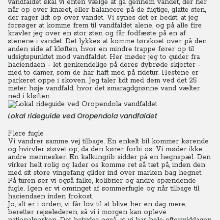
vandfaldet skal vi enten vælge at gå gennem vandet, der her
når op over knæet, eller balancere på de fugtige, glatte sten,
der rager lidt op over vandet. Vi synes det er bedst, at jeg
forsøger at komme frem til vandfaldet alene, og på alle fire
kravler jeg over en stor sten og får fodfæste på en af
stenene i vandet.
Det lykkes at komme tørskoet over på den
anden side af kløften, hvor en mindre trappe fører op til
udsigtspunktet mod vandfaldet.
Her møder jeg to guider fra
haciendaen - let genkendelige på deres dybrøde skjorter -
med to damer, som de har haft med på ridetur. Hestene er
parkeret oppe i skoven. Jeg taler lidt med dem ved det 25
meter høje vandfald, hvor det smaragdgrønne vand vælter
ned i kløften.
Lokal rideguide ved Oropendola vandfaldet
Flere fugle
Vi vandrer samme vej tilbage. En enkelt bil kommer kørende
og hvirvler støvet op, da den kører forbi os. Vi møder ikke
andre mennesker.
En kalkungrib sidder på en hegnspæl. Den
virker helt rolig og lader os komme ret så tæt på, inden den
med sit store vingefang glider ind over marken bag hegnet.
På turen ser vi også falke, kolibrier og andre spændende
fugle.
Igen er vi omringet af sommerfugle og når tilbage til
haciendaen inden frokost.
Jo, alt er i orden, vi får lov til at blive her en dag mere,
beretter rejselederen, så vi i morgen kan opleve