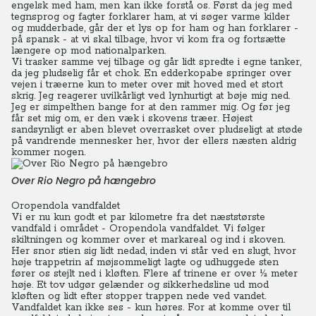
engelsk med ham, men kan ikke forstå os. Først da jeg med
tegnsprog og fagter forklarer ham, at vi søger varme kilder
og mudderbade, går der et lys op for ham og han forklarer -
på spansk - at vi skal tilbage, hvor vi kom fra og fortsætte
længere op mod nationalparken.
Vi trasker samme vej tilbage og går lidt spredte i egne tanker,
da jeg pludselig får et chok. En edderkopabe springer over
vejen i træerne kun to meter over mit hoved med et stort
skrig.
Jeg reagerer uvilkårligt ved lynhurtigt at bøje mig ned.
Jeg er simpelthen bange for at den rammer mig. Og før jeg
får set mig om, er den væk i skovens træer. Højest
sandsynligt er aben blevet overrasket over pludseligt at støde
på vandrende mennesker her, hvor der ellers næsten aldrig
kommer nogen.
Over Rio Negro på hængebro
Oropendola vandfaldet
Vi er nu kun godt et par kilometre fra det næststørste
vandfald i området - Oropendola vandfaldet. Vi følger
skiltningen og kommer over et markareal og ind i skoven.
Her snor stien sig lidt nedad, inden vi står ved en slugt, hvor
høje trappetrin af møjsommeligt lagte og udhuggede sten
fører os stejlt ned i kløften. Flere af trinene er over ½ meter
høje. Et tov udgør gelænder og sikkerhedsline ud mod
kløften og lidt efter stopper trappen nede ved vandet.
Vandfaldet kan ikke ses - kun høres. For at komme over til