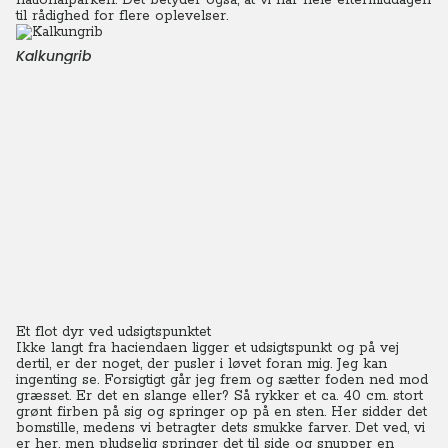
nationalparken. Det betyder også, at vi har hele eftermiddagen
til rådighed for flere oplevelser.
Kalkungrib
Et flot dyr ved udsigtspunktet
Ikke langt fra haciendaen ligger et udsigtspunkt og på vej
dertil, er der noget, der pusler i løvet foran mig. Jeg kan
ingenting se. Forsigtigt går jeg frem og sætter foden ned mod
græsset. Er det en slange eller?
Så rykker et ca. 40 cm. stort
grønt firben på sig og springer op på en sten. Her sidder det
bomstille, medens vi betragter dets smukke farver. Det ved, vi
er her, men pludselig springer det til side og snupper en