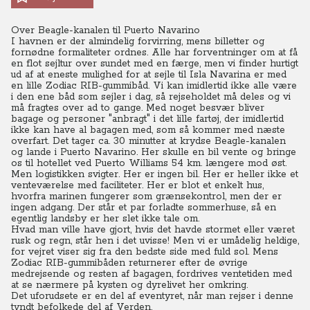
Over Beagle-kanalen til Puerto Navarino
I havnen er der almindelig forvirring, mens billetter og
fornødne formaliteter ordnes. Alle har forventninger om at få
en flot sejltur over sundet med en færge, men vi finder hurtigt
ud af at eneste mulighed for at sejle til Isla Navarina er med
en lille Zodiac RIB-gummibåd.
Vi kan imidlertid ikke alle være
i den ene båd som sejler i dag, så rejseholdet må deles og vi
må fragtes over ad to gange. Med noget besvær bliver
bagage og personer "anbragt" i det lille fartøj, der imidlertid
ikke kan have al bagagen med, som så kommer med næste
overfart. Det tager ca. 30 minutter at krydse Beagle-kanalen
og lande i Puerto Navarino. Her skulle en bil vente og bringe
os til hotellet ved Puerto Williams 54 km. længere mod øst.
Men logistikken svigter. Her er ingen bil. Her er heller ikke et
venteværelse med faciliteter. Her er blot et enkelt hus,
hvorfra marinen fungerer som grænsekontrol, men der er
ingen adgang. Der står et par forladte sommerhuse, så en
egentlig landsby er her slet ikke tale om.
Hvad man ville have gjort, hvis det havde stormet eller været
rusk og regn, står hen i det uvisse! Men vi er umådelig heldige,
for vejret viser sig fra den bedste side med fuld sol.
Mens
Zodiac RIB-gummibåden returnerer efter de øvrige
medrejsende og resten af bagagen, fordrives ventetiden med
at se nærmere på kysten og dyrelivet her omkring.
Det uforudsete er en del af eventyret, når man rejser i denne
tyndt befolkede del af Verden.