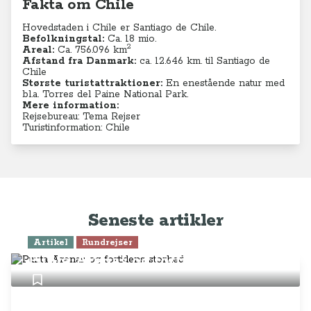
Fakta om Chile
Hovedstaden i Chile er Santiago de Chile.
Befolkningstal:
Ca. 18
mio.
2
Areal:
Ca. 756.096
km
Afstand fra Danmark:
ca. 12.646 km. til Santiago de
Chile
Største turistattraktioner:
En enestående natur med
bl.a. Torres del Paine National Park.
Mere information:
Rejsebureau: Tema Rejser
Turistinformation: Chile
Seneste artikler
Artikel
Rundrejser
Punta Arenas og fortidens storhed