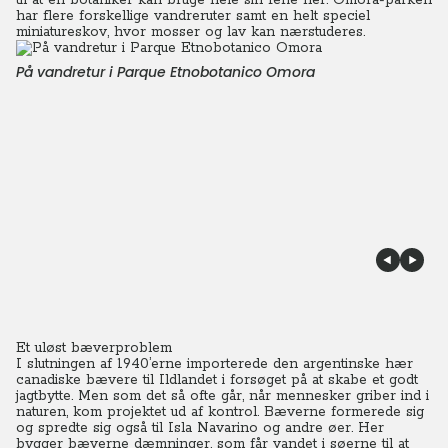
til at en botaniker kan bruge hele sin ferie her. Omora-parken
har flere forskellige vandreruter samt en helt speciel
miniatureskov, hvor mosser og lav kan nærstuderes.
På vandretur i Parque Etnobotanico Omora
Et uløst bæverproblem
I slutningen af 1940’erne importerede den argentinske hær
canadiske bævere til Ildlandet i forsøget på at skabe et godt
jagtbytte. Men som det så ofte går, når mennesker griber ind i
naturen, kom projektet ud af kontrol.
Bæverne formerede sig
og spredte sig også til Isla Navarino og andre øer. Her
bygger bæverne dæmninger, som får vandet i søerne til at