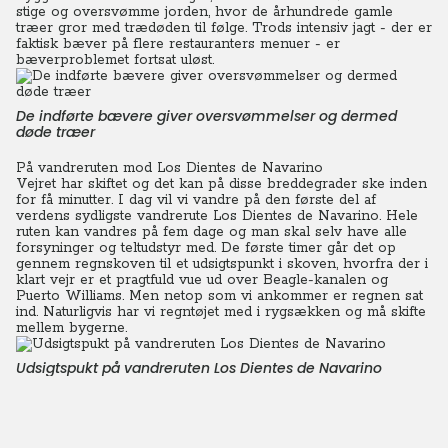
stige og oversvømme jorden, hvor de århundrede gamle
træer gror med trædøden til følge.
Trods intensiv jagt - der er
faktisk bæver på flere restauranters menuer - er
bæverproblemet fortsat uløst.
De indførte bævere giver oversvømmelser og dermed
døde træer
På vandreruten mod Los Dientes de Navarino
Vejret har skiftet og det kan på disse breddegrader ske inden
for få minutter. I dag vil vi vandre på den første del af
verdens sydligste vandrerute Los Dientes de Navarino. Hele
ruten kan vandres på fem dage og man skal selv have alle
forsyninger og teltudstyr med. De første timer går det op
gennem regnskoven til et udsigtspunkt i skoven, hvorfra der i
klart vejr er et pragtfuld vue ud over Beagle-kanalen og
Puerto Williams. Men netop som vi ankommer er regnen sat
ind. Naturligvis har vi regntøjet med i rygsækken og må skifte
mellem bygerne.
Udsigtspukt på vandreruten Los Dientes de Navarino