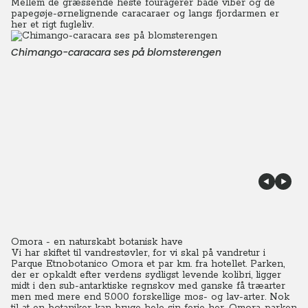
Mellem de græssende heste fouragerer både viber og de
papegøje-ørnelignende caracaraer og langs fjordarmen er
her et rigt fugleliv.
Chimango-caracara ses på blomsterengen
Omora - en naturskabt botanisk have
Vi har skiftet til vandrestøvler, for vi skal på vandretur i
Parque Etnobotanico Omora et par km. fra hotellet. Parken,
der er opkaldt efter verdens sydligst levende kolibri, ligger
midt i den sub-antarktiske regnskov med ganske få træarter
men med mere end 5.000 forskellige mos- og lav-arter.
Nok