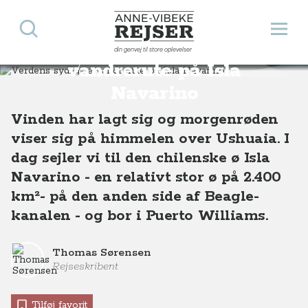
Søg
Åbn 
Anne-Vibeke Rejser
Verdens sydligste
din genvej til store oplevelser
Destinationer
Sydamerika
Chile
Verdens sydligste vandrerute på Isla Navarino
vandrerute på Isla
Navarino
Vinden har lagt sig og morgenrøden
viser sig på himmelen over Ushuaia. I
dag sejler vi til den chilenske ø Isla
Navarino - en relativt stor ø på 2.400
km²- på den anden side af Beagle-
kanalen - og bor i Puerto Williams.
Thomas Sørensen
Rejseskribent
Tilføj favorit