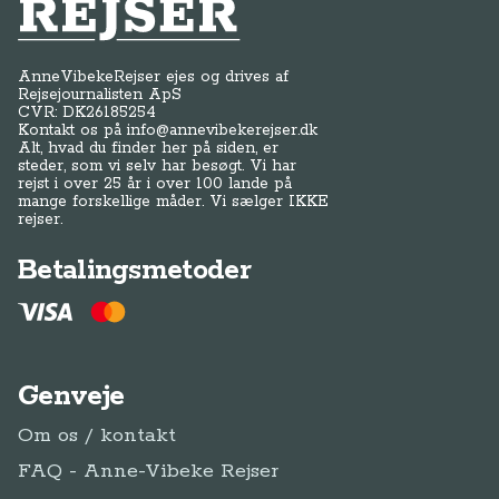
Anne-Vibeke Rejser
AnneVibekeRejser ejes og drives af
Rejsejournalisten ApS
CVR: DK
26185254
Kontakt os på
info@annevibekerejser.dk
Alt, hvad du finder her på siden, er
steder, som vi selv har besøgt. Vi har
rejst i over 25 år i over 100 lande på
mange forskellige måder. Vi sælger IKKE
rejser.
Betalingsmetoder
Genveje
Om os / kontakt
FAQ - Anne-Vibeke Rejser