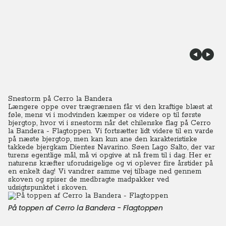
Snestorm på Cerro la Bandera
Længere oppe over trægrænsen får vi den kraftige blæst at
føle, mens vi i modvinden kæmper os videre op til første
bjergtop, hvor vi i snestorm når det chilenske flag på Cerro
la Bandera - Flagtoppen. Vi fortsætter lidt videre til en varde
på næste bjergtop, men kan kun ane den karakteristiske
takkede bjergkam Dientes Navarino. Søen Lago Salto, der var
turens egentlige mål, må vi opgive at nå frem til i dag. Her er
naturens kræfter uforudsigelige og vi oplever fire årstider på
en enkelt dag! Vi vandrer samme vej tilbage ned gennem
skoven og spiser de medbragte madpakker ved
udsigtspunktet i skoven.
På toppen af Cerro la Bandera - Flagtoppen