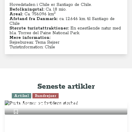
Hovedstaden i Chile er Santiago de Chile.
Befolkningstal:
Ca. 18
mio.
2
Areal:
Ca. 756.096
km
Afstand fra Danmark:
ca. 12.646 km. til Santiago de
Chile
Største turistattraktioner:
En enestående natur med
bl.a. Torres del Paine National Park.
Mere information:
Rejsebureau: Tema Rejser
Turistinformation: Chile
Seneste artikler
Artikel
Rundrejser
Punta Arenas og fortidens storhed