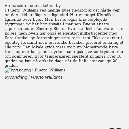
En næsten mennesketom by
I Puerto Williams ses mange huse nedslidt af det hårde vejr
og den altid kraftige vestlige vind. Her er noget Klondike-
lignende over byen. Men her er også fine velplejede
bygninger og her bor ansatte i marinen. Byens eneste
supermarked er Simon y Simon, hvor de fleste fødevarer kan
købes, men byen har også et egentligt indkøbscenter med
flere forskellige forretninger samt restaurant. Ikke et center i
egentlig forstand, men en række butikker placeret omkring et
lille torv. Den lokale guide viser stolt sin blomstrende have
frem, og mærkeligt nok dyrker han også diverse krydderurter
om sommeren, hvor temperaturen sjældent kommer over 10
grader og kun på enkelte dage når de helt usædvanlige 20
grader.
Byvandring i Puerto Williams