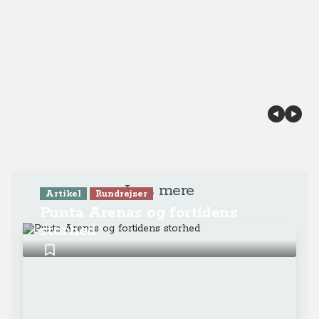
Læs mere
Artikel
Rundrejser
Punta Arenas og fortidens
storhed