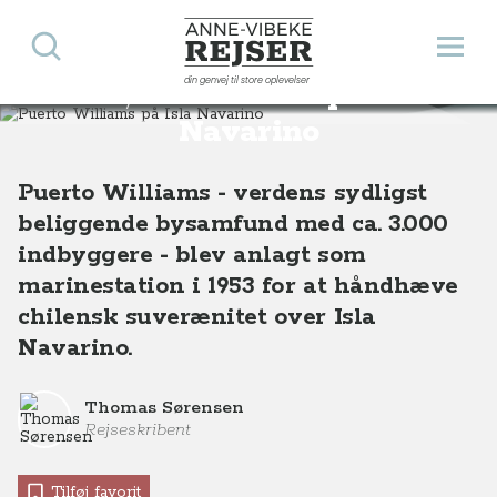
Søg
Åbn 
Anne-Vibeke Rejser
din genvej til store oplevelser
Puerto Williams på Isla
Destinationer
Sydamerika
Chile
Puerto Williams på Isla Navarino
Navarino
Puerto Williams - verdens sydligst
beliggende bysamfund med ca. 3.000
indbyggere - blev anlagt som
marinestation i 1953 for at håndhæve
chilensk suverænitet over Isla
Navarino.
Thomas Sørensen
Rejseskribent
Tilføj favorit