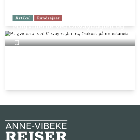
Artikel
Rundrejser
Pingvinerne ved Otwaybugten og
frokost på en estancia
Anne-Vibeke Rejser