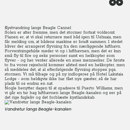
Kystvandring langs Beagle Cannel
Solen er atter fremme, men det stormer fortsat voldsomt.
Planen er, at vi skal returnere med båd igen til Ushuaia, men
får melding om, at bådens maskine er brudt sammen.
I stedet
bliver der arrangeret flyvning fra den nærliggende lufthavn.
Forventningsfulde møder vi op i lufthavnen, men det er kun
små fly til fire og seks personer samt en helikopter som
flyver - og her venter allerede en snes mennesker. De første
to fra vores rejsehold kommer afsted med en helikopter, men
så meddeles det, at al efterfølgende flyvning stoppes pga.
stormen. Vi må tilbage og på ny indlogeres på Hotel Lakutaia
Lodge - som heldigvis ikke har fået nye gæster, så de har
plads til os endnu en nat.
Nogle benytter dagen til at spadsere til Puerto Williams, men
vi går en tur bag lufthavnen langs Beagle-kanalen og ser på
det rige fugleliv og det forblæste kystlandskab.
Vandretur langs Beagle-kanalen