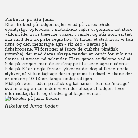
Fisketur på Rio Juma
Efter frokost på lodgen sejler vi ud på vores første
eventyrlige oplevelse. I motorbåde sejler vi gennem det store
vådområde, hvor træerne vokser i vandet og står som en tæt
mur mod den tropiske regnskov. Vi finder et sted, hvor vi kan
fiske og den medbragte agn - råt kød - sættes på
fiskekrogene. Vi forsøger at fange de glubske piratfisk
(piranha), der med deres skarpe tænder er kendt for at kunne
flænse et væsen på sekunder! Flere gange er fiskene ved at
bide på krogen, men de er skrappe til at æde agnen uden at
bide på. Efter nogle forsøg lykkedes det dog at fange nogle
stykker, så vi kan iagttage deres grumme tandsæt. Fiskene der
er omkring 10-15 cm. lange sættes ud igen.
Midt på søen - uden piratfisk og kaimaner - kan de ”modige”
svømme sig en tur, inden vi vender tilbage til lodgen, hvor
eftermiddagskaffe og et udvalg af kager venter.
Fisketur på Juma-floden