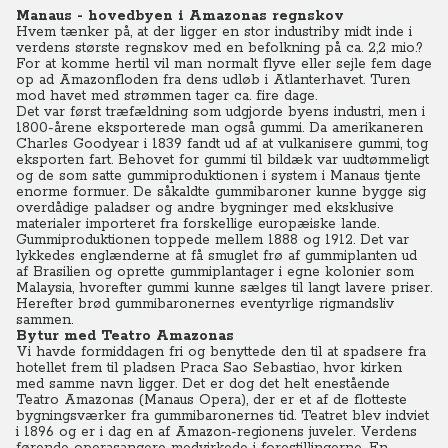
Manaus - hovedbyen i Amazonas regnskov
Hvem tænker på, at der ligger en stor industriby midt inde i
verdens største regnskov med en befolkning på ca. 2,2 mio.?
For at komme hertil vil man normalt flyve eller sejle fem dage
op ad Amazonfloden fra dens udløb i Atlanterhavet. Turen
mod havet med strømmen tager ca. fire dage.
Det var først træfældning som udgjorde byens industri, men i
1800-årene eksporterede man også gummi. Da amerikaneren
Charles Goodyear i 1839 fandt ud af at vulkanisere gummi, tog
eksporten fart. Behovet for gummi til bildæk var uudtømmeligt
og de som satte gummiproduktionen i system i Manaus tjente
enorme formuer. De såkaldte gummibaroner kunne bygge sig
overdådige paladser og andre bygninger med eksklusive
materialer importeret fra forskellige europæiske lande.
Gummiproduktionen toppede mellem 1888 og 1912. Det var
lykkedes englænderne at få smuglet frø af gummiplanten ud
af Brasilien og oprette gummiplantager i egne kolonier som
Malaysia, hvorefter gummi kunne sælges til langt lavere priser.
Herefter brød gummibaronernes eventyrlige rigmandsliv
sammen.
Bytur med Teatro Amazonas
Vi havde formiddagen fri og benyttede den til at spadsere fra
hotellet frem til pladsen Praca Sao Sebastiao, hvor kirken
med samme navn ligger. Det er dog det helt enestående
Teatro Amazonas (Manaus Opera), der er et af de flotteste
bygningsværker fra gummibaronernes tid. Teatret blev indviet
i 1896 og er i dag en af Amazon-regionens juveler. Verdens