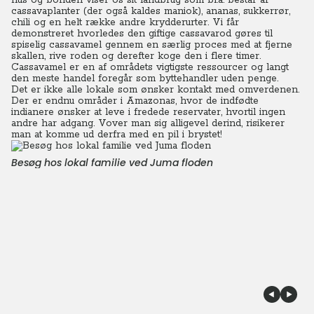
hus og bonden viser os sit landbrug som bl.a. består af
cassavaplanter (der også kaldes maniok), ananas, sukkerrør,
chili og en helt række andre krydderurter. Vi får
demonstreret hvorledes den giftige cassavarod gøres til
spiselig cassavamel gennem en særlig proces med at fjerne
skallen, rive roden og derefter koge den i flere timer.
Cassavamel er en af områdets vigtigste ressourcer og langt
den meste handel foregår som byttehandler uden penge.
Det er ikke alle lokale som ønsker kontakt med omverdenen.
Der er endnu områder i Amazonas, hvor de indfødte
indianere ønsker at leve i fredede reservater, hvortil ingen
andre har adgang. Vover man sig alligevel derind, risikerer
man at komme ud derfra med en pil i brystet!
Besøg hos lokal familie ved Juma floden