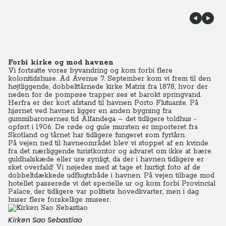
Forbi kirke og mod havnen
Vi fortsatte vores byvandring og kom forbi flere
kolonitidshuse. Ad Avenue 7. September kom vi frem til den
højtliggende, dobbelttårnede kirke Matriz fra 1878, hvor der
neden for de pompøse trapper ses et barokt springvand.
Herfra er der kort afstand til havnen Porto Flutuante. På
hjørnet ved havnen ligger en anden bygning fra
gummibaronernes tid Alfandega – det tidligere toldhus -
opført i 1906. De røde og gule mursten er importeret fra
Skotland og tårnet har tidligere fungeret som fyrtårn.
På vejen ned til havneområdet blev vi stoppet af en kvinde
fra det nærliggende turistkontor og advaret om ikke at bære
guldhalskæde eller ure synligt, da der i havnen tidligere er
sket overfald! Vi nøjedes med at tage et hurtigt foto af de
dobbeltdækkede udflugtsbåde i havnen. På vejen tilbage mod
hotellet passerede vi det specielle ur og kom forbi Provincial
Palace, der tidligere var politiets hovedkvarter, men i dag
huser flere forskellige museer.
Kirken Sao Sebastiao