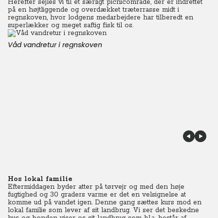
Herefter sejles vi til et særligt picnicområde, der er indrettet
på en højtliggende og overdækket træterrasse midt i
regnskoven, hvor lodgens medarbejdere har tilberedt en
superlækker og meget saftig fisk til os.
Våd vandretur i regnskoven
Hos lokal familie
Eftermiddagen byder atter på tørvejr og med den høje
fugtighed og 30 graders varme er det en velsignelse at
komme ud på vandet igen. Denne gang sættes kurs mod en
lokal familie som lever af sit landbrug. Vi ser det beskedne