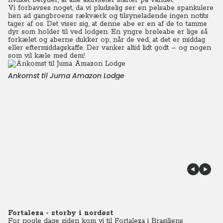
hvilket betyder, at alle aktiviteter starter på vandet.
Vi forbavses noget, da vi pludselig ser en pelsabe spankulere
hen ad gangbroens rækværk og tilsyneladende ingen notits
tager af os. Det viser sig, at denne abe er en af de to tamme
dyr som holder til ved lodgen. En yngre brøleabe er lige så
forkælet og aberne dukker op, når de ved, at det er middag
eller eftermiddagskaffe. Der vanker altid lidt godt – og nogen
som vil kæle med dem!
Ankomst til Juma Amazon Lodge
Fortaleza - storby i nordøst
For nogle dage siden kom vi til Fortaleza i Brasiliens