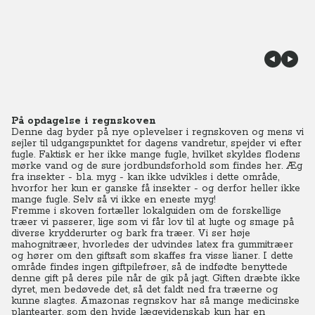
På opdagelse i regnskoven
Denne dag byder på nye oplevelser i regnskoven og mens vi
sejler til udgangspunktet for dagens vandretur, spejder vi efter
fugle. Faktisk er her ikke mange fugle, hvilket skyldes flodens
mørke vand og de sure jordbundsforhold som findes her. Æg
fra insekter - bl.a. myg - kan ikke udvikles i dette område,
hvorfor her kun er ganske få insekter - og derfor heller ikke
mange fugle. Selv så vi ikke en eneste myg!
Fremme i skoven fortæller lokalguiden om de forskellige
træer vi passerer, lige som vi får lov til at lugte og smage på
diverse krydderurter og bark fra træer. Vi ser høje
mahognitræer, hvorledes der udvindes latex fra gummitræer
og hører om den giftsaft som skaffes fra visse lianer. I dette
område findes ingen giftpilefrøer, så de indfødte benyttede
denne gift på deres pile når de gik på jagt. Giften dræbte ikke
dyret, men bedøvede det, så det faldt ned fra træerne og
kunne slagtes. Amazonas regnskov har så mange medicinske
plantearter, som den hvide lægevidenskab kun har en