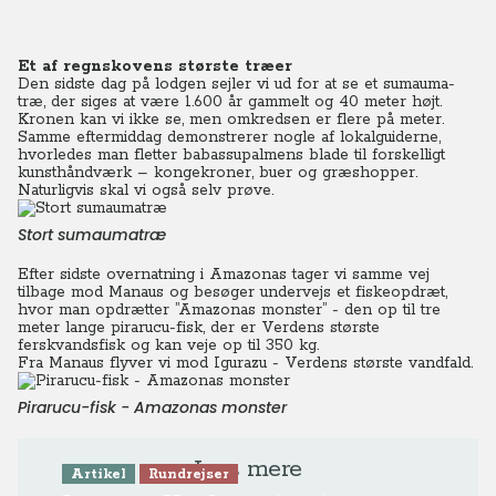
Et af regnskovens største træer
Den sidste dag på lodgen sejler vi ud for at se et sumauma-
træ, der siges at være 1.600 år gammelt og 40 meter højt.
Kronen kan vi ikke se, men omkredsen er flere på meter.
Samme eftermiddag demonstrerer nogle af lokalguiderne,
hvorledes man fletter babassupalmens blade til forskelligt
kunsthåndværk – kongekroner, buer og græshopper.
Naturligvis skal vi også selv prøve.
Stort sumaumatræ
Efter sidste overnatning i Amazonas tager vi samme vej
tilbage mod Manaus og besøger undervejs et fiskeopdræt,
hvor man opdrætter ”Amazonas monster” - den op til tre
meter lange pirarucu-fisk, der er Verdens største
ferskvandsfisk og kan veje op til 350 kg.
Fra Manaus flyver vi mod Igurazu - Verdens største vandfald.
Pirarucu-fisk - Amazonas monster
Læs mere
Artikel
Rundrejser