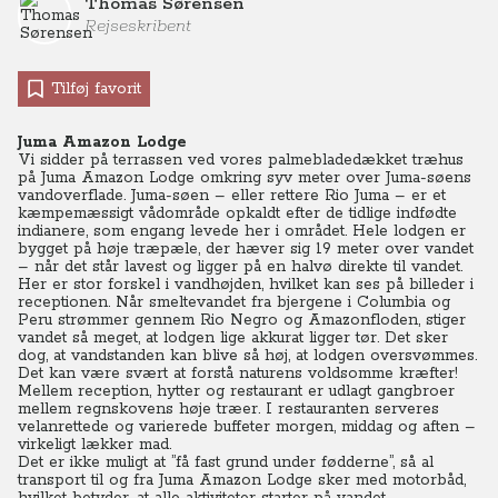
Thomas Sørensen
Rejseskribent
Tilføj favorit
Juma Amazon Lodge
Vi sidder på terrassen ved vores palmebladedækket træhus
på Juma Amazon Lodge omkring syv meter over Juma-søens
vandoverflade. Juma-søen – eller rettere Rio Juma – er et
kæmpemæssigt vådområde opkaldt efter de tidlige indfødte
indianere, som engang levede her i området. Hele lodgen er
bygget på høje træpæle, der hæver sig 19 meter over vandet
– når det står lavest og ligger på en halvø direkte til vandet.
Her er stor forskel i vandhøjden, hvilket kan ses på billeder i
receptionen. Når smeltevandet fra bjergene i Columbia og
Peru strømmer gennem Rio Negro og Amazonfloden, stiger
vandet så meget, at lodgen lige akkurat ligger tør. Det sker
dog, at vandstanden kan blive så høj, at lodgen oversvømmes.
Det kan være svært at forstå naturens voldsomme kræfter!
Mellem reception, hytter og restaurant er udlagt gangbroer
mellem regnskovens høje træer. I restauranten serveres
velanrettede og varierede buffeter morgen, middag og aften –
virkeligt lækker mad.
Det er ikke muligt at ”få fast grund under fødderne”, så al
transport til og fra Juma Amazon Lodge sker med motorbåd,