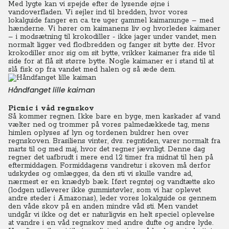
Med lygte kan vi spejde efter de lysende øjne i
vandoverfladen. Vi sejler ind til bredden, hvor vores
lokalguide fanger en ca. tre uger gammel kaimanunge – med
hænderne. Vi hører om kaimanens liv og hvorledes kaimaner
– i modsætning til krokodiller - ikke jager under vandet, men
normalt ligger ved flodbredden og fanger sit bytte der. Hvor
krokodiller snor sig om sit bytte, vrikker kaimaner fra side til
side for at flå sit større bytte. Nogle kaimaner er i stand til at
slå fisk op fra vandet med halen og så æde dem.
Håndfanget lille kaiman
Picnic i våd regnskov
Så kommer regnen. Ikke bare en byge, men kaskader af vand
vælter ned og trommer på vores palmedækkede tag, mens
himlen oplyses af lyn og tordenen buldrer hen over
regnskoven. Brasiliens vinter, dvs. regntiden, varer normalt fra
marts til og med maj, hvor det regner jævnligt. Denne dag
regner det uafbrudt i mere end 12 timer fra midnat til hen på
eftermiddagen. Formiddagens vandretur i skoven må derfor
udskydes og omlægges, da den sti vi skulle vandre ad,
nærmest er en knædyb bæk. Iført regntøj og vandtætte sko
(lodgen udleverer ikke gummistøvler, som vi har oplevet
andre steder i Amazonas), leder vores lokalguide os gennem
den våde skov på en anden mindre våd sti. Men vandet
undgår vi ikke og det er naturligvis en helt speciel oplevelse
at vandre i en våd regnskov med andre dufte og andre lyde.