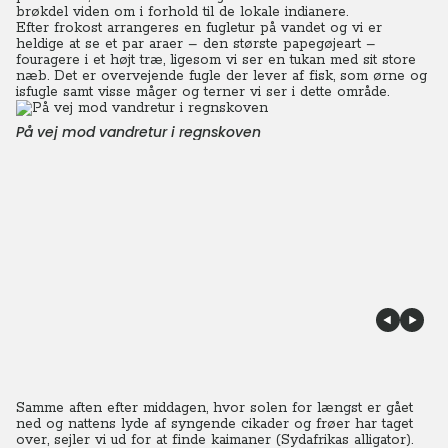
brøkdel viden om i forhold til de lokale indianere.
Efter frokost arrangeres en fugletur på vandet og vi er
heldige at se et par araer – den største papegøjeart –
fouragere i et højt træ, ligesom vi ser en tukan med sit store
næb. Det er overvejende fugle der lever af fisk, som ørne og
isfugle samt visse måger og terner vi ser i dette område.
På vej mod vandretur i regnskoven
Samme aften efter middagen, hvor solen for længst er gået
ned og nattens lyde af syngende cikader og frøer har taget
over, sejler vi ud for at finde kaimaner (Sydafrikas alligator).