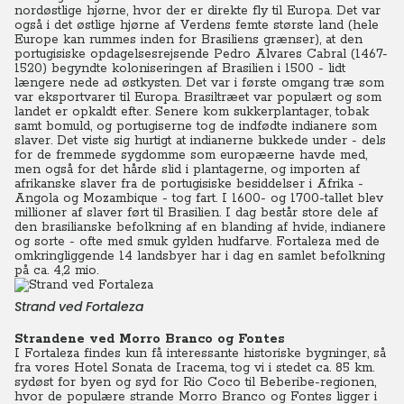
nordøstlige hjørne, hvor der er direkte fly til Europa. Det var
også i det østlige hjørne af Verdens femte største land (hele
Europe kan rummes inden for Brasiliens grænser), at den
portugisiske opdagelsesrejsende Pedro Alvares Cabral (1467-
1520) begyndte koloniseringen af Brasilien i 1500 - lidt
længere nede ad østkysten. Det var i første omgang træ som
var eksportvarer til Europa. Brasiltræet var populært og som
landet er opkaldt efter. Senere kom sukkerplantager, tobak
samt bomuld, og portugiserne tog de indfødte indianere som
slaver. Det viste sig hurtigt at indianerne bukkede under - dels
for de fremmede sygdomme som europæerne havde med,
men også for det hårde slid i plantagerne, og importen af
afrikanske slaver fra de portugisiske besiddelser i Afrika -
Angola og Mozambique - tog fart. I 1600- og 1700-tallet blev
millioner af slaver ført til Brasilien. I dag består store dele af
den brasilianske befolkning af en blanding af hvide, indianere
og sorte - ofte med smuk gylden hudfarve. Fortaleza med de
omkringliggende 14 landsbyer har i dag en samlet befolkning
på ca. 4,2 mio.
Strand ved Fortaleza
Strandene ved Morro Branco og Fontes
I Fortaleza findes kun få interessante historiske bygninger, så
fra vores Hotel Sonata de Iracema, tog vi i stedet ca. 85 km.
sydøst for byen og syd for Rio Coco til Beberibe-regionen,
hvor de populære strande Morro Branco og Fontes ligger i