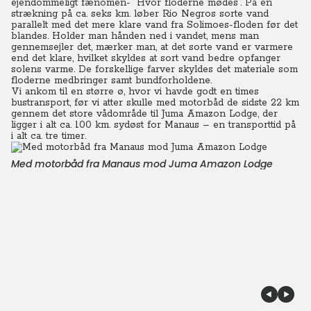
ejendommeligt fænomen- ”Hvor floderne mødes”. På en
strækning på ca. seks km. løber Rio Negros sorte vand
parallelt med det mere klare vand fra Solimoes-floden før det
blandes. Holder man hånden ned i vandet, mens man
gennemsejler det, mærker man, at det sorte vand er varmere
end det klare, hvilket skyldes at sort vand bedre opfanger
solens varme. De forskellige farver skyldes det materiale som
floderne medbringer samt bundforholdene.
Vi ankom til en større ø, hvor vi havde godt en times
bustransport, før vi atter skulle med motorbåd de sidste 22 km
gennem det store vådområde til Juma Amazon Lodge, der
ligger i alt ca. 100 km. sydøst for Manaus – en transporttid på
i alt ca. tre timer.
Med motorbåd fra Manaus mod Juma Amazon Lodge