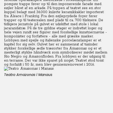
førende operasangere medvirkede i forestillingerne. En
pompøs trappe fører op til den imponerende facade med
søjler båret af en arkade. På toppen af teatret ses en stor
kuppel belagt med 36.000 kulørte keramikkakler importeret
fra Alsace i Frankrig. Fra den søjleprydede foyer fører
trapper op til teatersalen med plads til ca. 700 tilskuere. De
tidligere jernstole på gulvet er udskiftet med stole i lokal
jacarandatræ. På de tre gyldne etager er indrettet loger og
hele vejen rundt ses figurer med forskellige kunstnernavne -
komponister og forfattere - alle med græske masker.
Lobbyen med spejle og italienske porcelænslamper er et
kapitel for sig selv. Gulvet her er sammensat af tusinder
stykker forskellige ædle træsorter fra Amazonas og er et
mesterligt stykke håndværk som symboliserer mødet mellem
Rio Negro og Amazonfloden. Fra lobbyen er der udgang til
en terrasse. Der var ikke sparet på noget. Teatret stod tomt
og forfaldt i 50 år, men blev gennemrenoveret i 2016.
Teatro Amazonas i Manaus