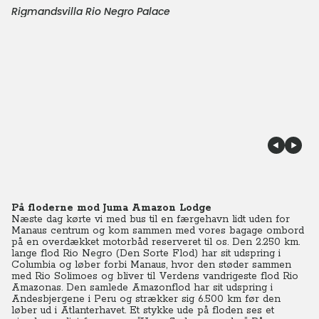
Rigmandsvilla Rio Negro Palace
På floderne mod Juma Amazon Lodge
Næste dag kørte vi med bus til en færgehavn lidt uden for
Manaus centrum og kom sammen med vores bagage ombord
på en overdækket motorbåd reserveret til os. Den 2.250 km.
lange flod Rio Negro (Den Sorte Flod) har sit udspring i
Columbia og løber forbi Manaus, hvor den støder sammen
med Rio Solimoes og bliver til Verdens vandrigeste flod Rio
Amazonas. Den samlede Amazonflod har sit udspring i
Andesbjergene i Peru og strækker sig 6.500 km før den
løber ud i Atlanterhavet. Et stykke ude på floden ses et