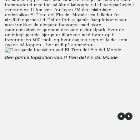
kriminelle og politiske modstandere. Fangerne blev fra byen
transporteret med tog på åbne ladvogne ud til tvangsarbejde i
minerne ca. 11 km. vest for byen. På den historiske
endestation El Tren del Fin del Monde ses billeder fra
straffefangernes tid. Det er fortsat gamle damplokomotiver
som trækker de elegante togvogne med store
panoramavinduer gennem den øde nationalpark, hvor de
omkringliggende bjerge er tilgroede med træer op til
trægrænsen 600 moh. og hvor dagens regn er faldet som
nysne på toppen - her midt på sommeren.
Den gamle togstation ved El Tren del Fin del Monde