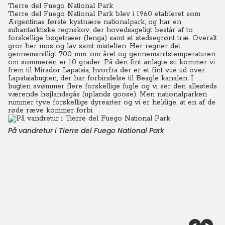
Tierre del Fuego National Park
Tierre del Fuego National Park blev i 1960 etableret som
Argentinas første kystnære nationalpark, og har en
subantarktiske regnskov, der hovedsageligt består af to
forskellige bøgetræer (lenga) samt et stedsegrønt træ. Overalt
gror her mos og lav samt mistelten. Her regner det
gennemsnitligt 700 mm. om året og gennemsnitstemperaturen
om sommeren er 10 grader. På den fint anlagte sti kommer vi
frem til Mirador Lapataia, hvorfra der er et fint vue ud over
Lapataiabugten, der har forbindelse til Beagle kanalen. I
bugten svømmer flere forskellige fugle og vi ser den allesteds
værende højlandsgås (uplands goose). Men nationalparken
rummer tyve forskellige dyrearter og vi er heldige, at en af de
røde ræve kommer forbi.
På vandretur i Tierre del Fuego National Park