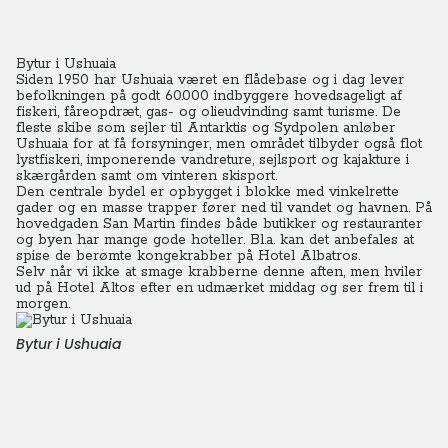
Bytur i Ushuaia
Siden 1950 har Ushuaia været en flådebase og i dag lever
befolkningen på godt 60.000 indbyggere hovedsageligt af
fiskeri, fåreopdræt, gas- og olieudvinding samt turisme.
De
fleste skibe som sejler til Antarktis og Sydpolen anløber
Ushuaia for at få forsyninger, men området tilbyder også flot
lystfiskeri, imponerende vandreture, sejlsport og kajakture i
skærgården samt om vinteren skisport.
Den centrale bydel er opbygget i blokke med vinkelrette
gader og en masse trapper fører ned til vandet og havnen.
På
hovedgaden San Martin findes både butikker og restauranter
og byen har mange gode hoteller. Bl.a. kan det anbefales at
spise de berømte kongekrabber på Hotel Albatros.
Selv når vi ikke at smage krabberne denne aften, men hviler
ud på Hotel Altos efter en udmærket middag og ser frem til i
morgen.
Bytur i Ushuaia