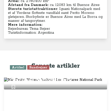
Areal:
ca. 2.780.400
km
Afstand fra Danmark:
ca. 12.083 km. til Buenos Aires
Største turistattraktioner:
Iguazú Nationalpark med
et af Verdens flotteste vandfald samt Perito Moreno
gletsjeren. Storbyferie er Buenos Aires med La Borca og
masser af tangorytmer.
Mere information:
Rejsebureau: Tema Rejser
Turistinformation: Argentina
Seneste artikler
Artikel
Rundrejser
Når Perito Moreno kælver i Los
Glaciares National Park