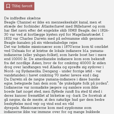
Tilføj favorit
De indfødtes skæbne
Beagle Channel er ikke en menneskeskabt kanal, men et
stræde der forbinder Atlanterhavet med Stillehavet og som
har fået navn efter det engelske skib HMS Beagle, der i 1826-
30 var ved at kortlægge kysten syd for Magellanstrædet.
I
1832 var Charles Darwin med på selvsamme skib gennem
Beagle-kanalen på sin videnskabelige rejse.
Det var britiske missionærer som i 1870’erne kom til området
ved Ushuaia for at kristne de lokale indianere bl.a. yamana-
indianerne (eller yahgan-folket), som havde boet her i mere
end 10.000 år.
De amerikanske indianere kom som bekendt
fra det nordlige Asien, hvor de for omkring 40.000 år siden
drog over landtangen ved Alaska og spredte sig sydover i
Nord- og Sydamerika. Dengang - under forrige istid - var
vandstanden i havet omkring 70 meter lavere end i dag.
Da Darwin så de nøgne yamana-indianere i disse barske
egne, betegnede han dem som "de ynkeligste folk på jorden".
Indianerne var nomadiske jægere og samlere som ikke
boede fast noget sted, men flyttede rundt fra sted til sted i
deres kanoer fremstillet af birketræ og -bark. De foretrak at
gå nøgne, da de mente, at den naturlige hud gav dem bedre
beskyttelse mod vejr og vind end en våd
dyrepels. Missionærerne kom med sygdomme som
indianerne ikke var immune over for og mange bukkede