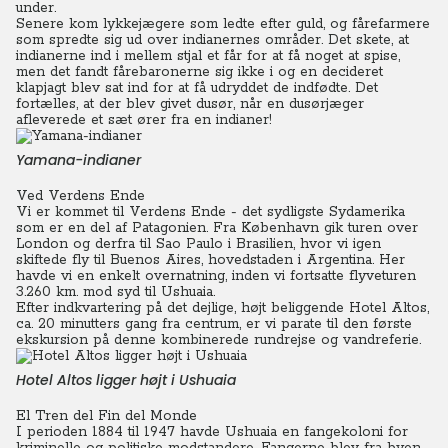
under.
Senere kom lykkejægere som ledte efter guld, og fårefarmere
som spredte sig ud over indianernes områder. Det skete, at
indianerne ind i mellem stjal et får for at få noget at spise,
men det fandt fårebaronerne sig ikke i og en decideret
klapjagt blev sat ind for at få udryddet de indfødte. Det
fortælles, at der blev givet dusør, når en dusørjæger
afleverede et sæt ører fra en indianer!
Yamana-indianer
Ved Verdens Ende
Vi er kommet til Verdens Ende - det sydligste Sydamerika
som er en del af Patagonien. Fra København gik turen over
London og derfra til Sao Paulo i Brasilien, hvor vi igen
skiftede fly til Buenos Aires, hovedstaden i Argentina. Her
havde vi en enkelt overnatning, inden vi fortsatte flyveturen
3.260 km. mod syd til Ushuaia.
Efter indkvartering på det dejlige, højt beliggende Hotel Altos,
ca. 20 minutters gang fra centrum, er vi parate til den første
ekskursion på denne kombinerede rundrejse og vandreferie.
Hotel Altos ligger højt i Ushuaia
El Tren del Fin del Monde
I perioden 1884 til 1947 havde Ushuaia en fangekoloni for