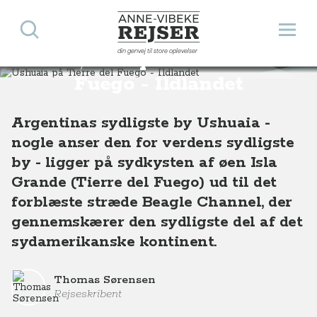
Søg
Åbn 
Anne-Vibeke Rejser
din genvej til store oplevelser
Ushuaia på Tierre del
Destinationer
Sydamerika
Argentina
Ushuaia på Tierre del Fuego - Ildlandet
Fuego - Ildlandet
Argentinas sydligste by Ushuaia -
nogle anser den for verdens sydligste
by - ligger på sydkysten af øen Isla
Grande (Tierre del Fuego) ud til det
forblæste stræde Beagle Channel, der
gennemskærer den sydligste del af det
sydamerikanske kontinent.
Thomas Sørensen
Rejseskribent