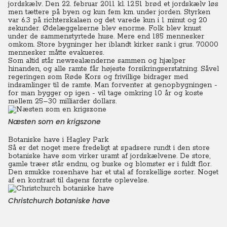
jordskælv. Den 22. februar 2011 kl. 12.51 brød et jordskælv løs
men tættere på byen og kun fem km. under jorden. Styrken
var 6.3 på richterskalaen og det varede kun i 1 minut og 20
sekunder. Ødelæggelserne blev enorme. Folk blev knust
under de sammenstyrtede huse. Mere end 185 mennesker
omkom. Store bygninger her iblandt kirker sank i grus. 70.000
mennesker måtte evakueres.
Som altid står newzealænderne sammen og hjælper
hinanden, og alle ramte får højeste forsikringserstatning. Såvel
regeringen som Røde Kors og frivillige bidrager med
indsamlinger til de ramte. Man forventer at genopbygningen -
for man bygger op igen - vil tage omkring 10 år og koste
mellem 25–30 milliarder dollars.
Næsten som en krigszone
Botaniske have i Hagley Park
Så er det noget mere fredeligt at spadsere rundt i den store
botaniske have som virker uramt af jordskælvene. De store,
gamle træer står endnu, og buske og blomster er i fuldt flor.
Den smukke rosenhave har et utal af forskellige sorter. Noget
af en kontrast til dagens første oplevelse.
Christchurch botaniske have