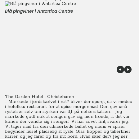
Blå pingviner i Antartica Centre
The Garden Hotel i Christchurch
- Mærkede i jordskælvet i nat? bliver der spurgt, da vi mødes
i hotellets restaurant for at spise morgenmad. Den gav små
rystelser selv om styrken var 3,1 på richterskalaen. - Jeg
mærkede godt nok at sengen gav sig, men troede, at det var
konen der vendte sig i sengen! Vi har sovet fint, svarer jeg.
Vi tager mad fra den udmærkede buffet og mens vi spiser
begynder huset pludselig at ryste. Glas, kopper og tallerkner
klirrer, og jeg farer op fra mit bord. Hvad sker der? Jeg ser