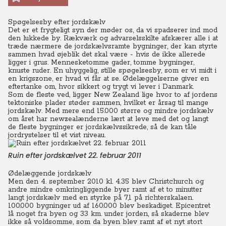
Spøgelsesby efter jordskælv
Det er et frygteligt syn der møder os, da vi spadserer ind mod
den lukkede by. Rækværk og advarselsskilte afskærer alle i at
træde nærmere de jordskælvsramte bygninger, der kan styrte
sammen hvad øjeblik det skal være - hvis de ikke allerede
ligger i grus. Mennesketomme gader, tomme bygninger,
knuste ruder. En uhyggelig, stille spøgelsesby, som er vi midt i
en krigszone, er hvad vi får at se. Ødelæggelserne giver en
eftertanke om, hvor sikkert og trygt vi lever i Danmark.
Som de fleste ved, ligger New Zealand lige hvor to af jordens
tektoniske plader støder sammen, hvilket er årsag til mange
jordskælv. Med mere end 15.000 større og mindre jordskælv
om året har newzealænderne lært at leve med det og langt
de fleste bygninger er jordskælvssikrede, så de kan tåle
jordrystelser til et vist niveau.
Ruin efter jordskælvet 22. februar 2011
Ødelæggende jordskælv
Men den 4. september 2010 kl. 4.35 blev Christchurch og
andre mindre omkringliggende byer ramt af et to minutter
langt jordskælv med en styrke på 7,1 på richterskalaen.
100.000 bygninger ud af 160.000 blev beskadiget. Epicentret
lå noget fra byen og 33 km. under jorden, så skaderne blev
ikke så voldsomme, som da byen blev ramt af et nyt stort