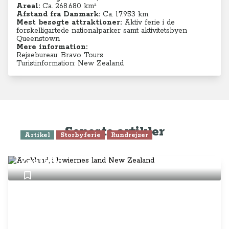
Areal:
Ca. 268.680 km²
Afstand fra Danmark:
Ca. 17.953 km.
Mest besøgte attraktioner:
Aktiv ferie i de
forskelligartede nationalparker samt aktivitetsbyen
Queenstown
Mere information:
Rejsebureau: Bravo Tours
Turistinformation: New Zealand
Seneste artikler
Artikel
Storbyferie
Rundrejser
Auckland, i kiwiernes land New
Zealand