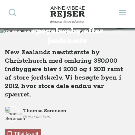
Søg
Åbn 
Anne-Vibeke Rejser
Christchurch - en
din genvej til store oplevelser
Destinationer
Oceanien
New Zealand
Christchurch, en spøgelsesby efter jordskælv i New Zealand
spøgelsesby efter
jordskælv
New Zealands næststørste by
Christchurch med omkring 350.000
indbyggere blev i 2010 og i 2011 ramt
af store jordskælv. Vi besøgte byen i
2012, hvor store dele endnu var
spærret.
Thomas Sørensen
Rejseskribent
Tilføj favorit