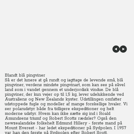
Blandt blå pingviner
Så er det lunere at gå rundt og iagttage de levende små, blå
pingviner, verdens mindste pingvinart, som kan ses på såvel
land som i vandet gennem et underjordisk vindue. De blå
pingviner, der kun vejer op til 1,5 kg, lever udelukkende ved
Australiens og New Zealands kyster. Udstillingen omfatter
udstoppede fugle og modeller af mange forskellige hvaler. Vi
ser polarudstyr både fra tidligere ekspeditioner og helt
moderne udstyr. Hvem kan ikke sætte sig ind i Roald
Amundsens triumf og Robert Scotts rædsler? Også den
newzealandske folkehelt Edmund Hillery - første mand på
Mount Everest - har ledet ekspeditioner på Sydpolen. I 1957
var han den første på Sydpolen efter Robert Scott.