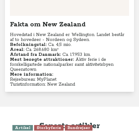
Fakta om New Zealand
Hovedstad i New Zealand er Wellington. Landet består
af to hovedøer - Nordøen og Sydøen.
Befolkningstal:
Ca. 4,5 mio.
Areal:
Ca. 268.680 km²
Afstand fra Danmark:
Ca. 17.953 km.
Mest besøgte attraktioner:
Aktiv ferie i de
forskelligartede nationalparker samt aktivitetsbyen
Queenstown
Mere information:
Rejsebureau: MyPlanet
Turistinformation: New Zealand
Seneste artikler
Artikel
Storbyferie
Rundrejser
Auckland, i kiwiernes land New