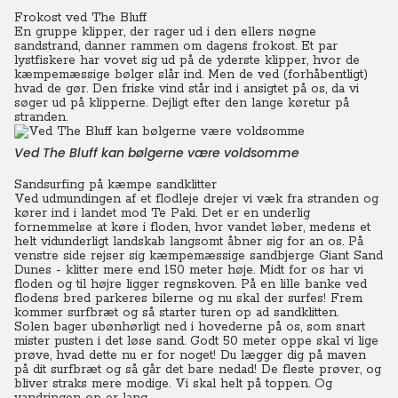
Frokost ved The Bluff
En gruppe klipper, der rager ud i den ellers nøgne
sandstrand, danner rammen om dagens frokost. Et par
lystfiskere har vovet sig ud på de yderste klipper, hvor de
kæmpemæssige bølger slår ind. Men de ved (forhåbentligt)
hvad de gør. Den friske vind står ind i ansigtet på os, da vi
søger ud på klipperne. Dejligt efter den lange køretur på
stranden.
Ved The Bluff kan bølgerne være voldsomme
Sandsurfing på kæmpe sandklitter
Ved udmundingen af et flodleje drejer vi væk fra stranden og
kører ind i landet mod Te Paki. Det er en underlig
fornemmelse at køre i floden, hvor vandet løber, medens et
helt vidunderligt landskab langsomt åbner sig for an os. På
venstre side rejser sig kæmpemæssige sandbjerge Giant Sand
Dunes - klitter mere end 150 meter høje. Midt for os har vi
floden og til højre ligger regnskoven. På en lille banke ved
flodens bred parkeres bilerne og nu skal der surfes! Frem
kommer surfbræt og så starter turen op ad sandklitten.
Solen bager ubønhørligt ned i hovederne på os, som snart
mister pusten i det løse sand. Godt 50 meter oppe skal vi lige
prøve, hvad dette nu er for noget! Du lægger dig på maven
på dit surfbræt og så går det bare nedad! De fleste prøver, og
bliver straks mere modige. Vi skal helt på toppen. Og