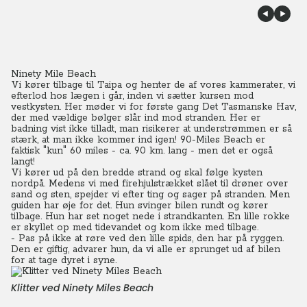
Ninety Mile Beach
Vi kører tilbage til Taipa og henter de af vores kammerater, vi
efterlod hos lægen i går, inden vi sætter kursen mod
vestkysten. Her møder vi for første gang Det Tasmanske Hav,
der med vældige bølger slår ind mod stranden. Her er
badning vist ikke tilladt, man risikerer at understrømmen er så
stærk, at man ikke kommer ind igen! 90-Miles Beach er
faktisk "kun" 60 miles - ca. 90 km. lang - men det er også
langt!
Vi kører ud på den bredde strand og skal følge kysten
nordpå. Medens vi med firehjulstrækket slået til drøner over
sand og sten, spejder vi efter ting og sager på stranden. Men
guiden har øje for det. Hun svinger bilen rundt og kører
tilbage. Hun har set noget nede i strandkanten. En lille rokke
er skyllet op med tidevandet og kom ikke med tilbage.
- Pas på ikke at røre ved den lille spids, den har på ryggen.
Den er giftig, advarer hun, da vi alle er sprunget ud af bilen
for at tage dyret i syne.
Klitter ved Ninety Miles Beach