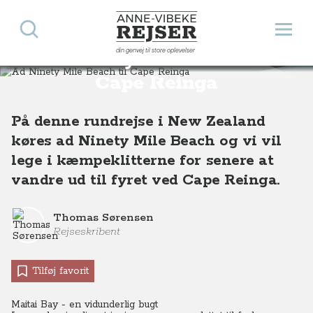
Søg
Åbn 
Anne-Vibeke Rejser
din genvej til store oplevelser
Ad Ninety Mile Beach til
Destinationer
Oceanien
New Zealand
Ad Ninety Mile Beach til Cape Reinga, New Zealand
Cape Reinga
På denne rundrejse i New Zealand
køres ad Ninety Mile Beach og vi vil
lege i kæmpeklitterne for senere at
vandre ud til fyret ved Cape Reinga.
Thomas Sørensen
Rejseskribent
Tilføj favorit
Maitai Bay - en vidunderlig bugt