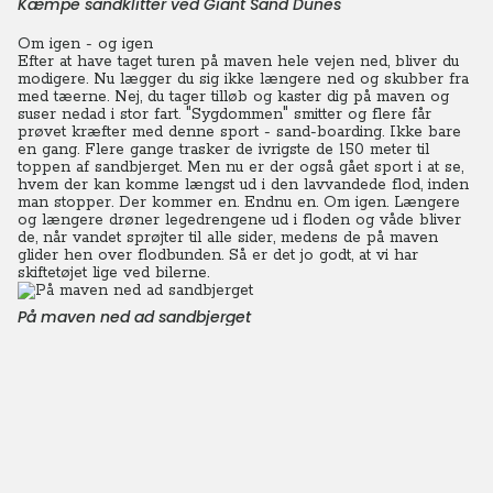
Kæmpe sandklitter ved Giant Sand Dunes
Om igen - og igen
Efter at have taget turen på maven hele vejen ned, bliver du
modigere. Nu lægger du sig ikke længere ned og skubber fra
med tæerne. Nej, du tager tilløb og kaster dig på maven og
suser nedad i stor fart. "Sygdommen" smitter og flere får
prøvet kræfter med denne sport - sand-boarding. Ikke bare
en gang. Flere gange trasker de ivrigste de 150 meter til
toppen af sandbjerget. Men nu er der også gået sport i at se,
hvem der kan komme længst ud i den lavvandede flod, inden
man stopper. Der kommer en. Endnu en. Om igen. Længere
og længere drøner legedrengene ud i floden og våde bliver
de, når vandet sprøjter til alle sider, medens de på maven
glider hen over flodbunden. Så er det jo godt, at vi har
skiftetøjet lige ved bilerne.
På maven ned ad sandbjerget