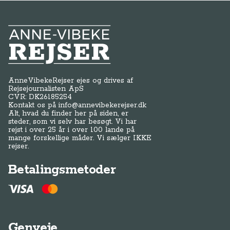
Anne-Vibeke Rejser
AnneVibekeRejser ejes og drives af
Rejsejournalisten ApS
CVR: DK
26185254
Kontakt os på
info@annevibekerejser.dk
Alt, hvad du finder her på siden, er
steder, som vi selv har besøgt. Vi har
rejst i over 25 år i over 100 lande på
mange forskellige måder. Vi sælger IKKE
rejser.
Betalingsmetoder
Genveje