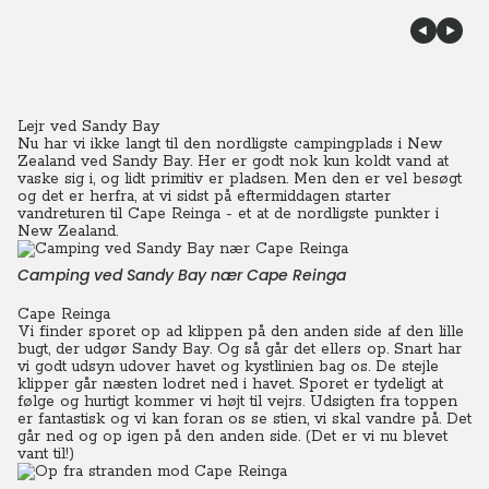
Lejr ved Sandy Bay
Nu har vi ikke langt til den nordligste campingplads i New
Zealand ved Sandy Bay. Her er godt nok kun koldt vand at
vaske sig i, og lidt primitiv er pladsen. Men den er vel besøgt
og det er herfra, at vi sidst på eftermiddagen starter
vandreturen til Cape Reinga - et at de nordligste punkter i
New Zealand.
Camping ved Sandy Bay nær Cape Reinga
Cape Reinga
Vi finder sporet op ad klippen på den anden side af den lille
bugt, der udgør Sandy Bay. Og så går det ellers op. Snart har
vi godt udsyn udover havet og kystlinien bag os. De stejle
klipper går næsten lodret ned i havet. Sporet er tydeligt at
følge og hurtigt kommer vi højt til vejrs. Udsigten fra toppen
er fantastisk og vi kan foran os se stien, vi skal vandre på. Det
går ned og op igen på den anden side. (Det er vi nu blevet
vant til!)