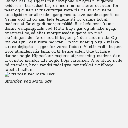
Længe har jeg ligget i min sovepose og lyttet til fuglenes
kvideren i buskadset bag os, men nu rumsterer det uden for
teltet og duften af friskbrygget kaffe får os ud af dunene.
Lokalguiden er allerede i gang med at lave pandekager til os.
Vi har god tid og kan lade teltene stå og dampe lidt af,
medens vi får et godt morgenmåltid. Vi nåede sent frem til
denne campingplads ved Maitai Bay i går og fik ikke rigtigt
orienteret os, så efter morgenmaden går vi op mod
skråningen, der fører ned til bugten på den anden side. Og
hvilket syn i den klare morgen. En vidunderlig bugt - måske
turens dejligste - ligger for vores fødder. Vi står midt i bugten,
hvor stranden når langt ud til begge sider. Ude til højre
danner nogle klippeskær bugtens afgrænsning, medens den
til venstre munder ud i nogle høje skrænter. Vi er alene nede
på stranden, hvor vandet tydeligvis har trukket sig tilbage i
løbet af natten.
Stranden ved Matai Bay