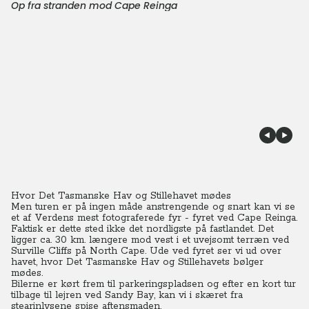
Op fra stranden mod Cape Reinga
Hvor Det Tasmanske Hav og Stillehavet mødes
Men turen er på ingen måde anstrengende og snart kan vi se
et af Verdens mest fotograferede fyr - fyret ved Cape Reinga.
Faktisk er dette sted ikke det nordligste på fastlandet. Det
ligger ca. 30 km. længere mod vest i et uvejsomt terræn ved
Surville Cliffs på North Cape. Ude ved fyret ser vi ud over
havet, hvor Det Tasmanske Hav og Stillehavets bølger
mødes.
Bilerne er kørt frem til parkeringspladsen og efter en kort tur
tilbage til lejren ved Sandy Bay, kan vi i skæret fra
stearinlysene spise aftensmaden.