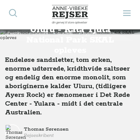
Søg
Åbn 
Ayers Rock hedder nu
Anne-Vibeke Rejser
din genvej til store oplevelser
Uluru - Kata Tjuta
Destinationer
Oceanien
Australien
Ayers Rock hedder nu Uluru - Kata Tjuta National Park SKAL opleves
National Park SKAL
opleves
Endeløse sandsletter, tom ørken,
enorme udtørrede, kridthvide saltsøer
og endelig den enorme monolit, som
aboriginerne kalder Uluru, (tidligere
Ayers Rock) er fænomener i Det Røde
Center - Yulara - midt i det centrale
Australien.
Thomas Sørensen
Rejseskribent