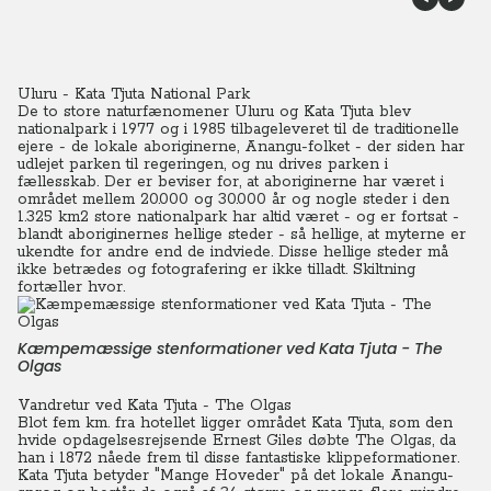
Uluru - Kata Tjuta National Park
De to store naturfænomener Uluru og Kata Tjuta blev
nationalpark i 1977 og i 1985 tilbageleveret til de traditionelle
ejere - de lokale aboriginerne, Anangu-folket - der siden har
udlejet parken til regeringen, og nu drives parken i
fællesskab. Der er beviser for, at aboriginerne har været i
området mellem 20.000 og 30.000 år og nogle steder i den
1.325 km2 store nationalpark har altid været - og er fortsat -
blandt aboriginernes hellige steder - så hellige, at myterne er
ukendte for andre end de indviede. Disse hellige steder må
ikke betrædes og fotografering er ikke tilladt. Skiltning
fortæller hvor.
Kæmpemæssige stenformationer ved Kata Tjuta - The
Olgas
Vandretur ved Kata Tjuta - The Olgas
Blot fem km. fra hotellet ligger området Kata Tjuta, som den
hvide opdagelsesrejsende Ernest Giles døbte The Olgas, da
han i 1872 nåede frem til disse fantastiske klippeformationer.
Kata Tjuta betyder "Mange Hoveder" på det lokale Anangu-