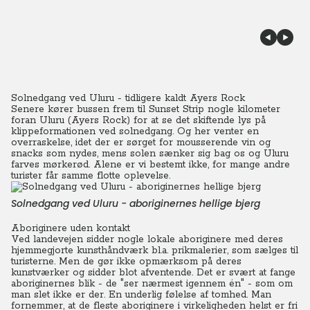
Solnedgang ved Uluru - tidligere kaldt Ayers Rock
Senere kører bussen frem til Sunset Strip nogle kilometer
foran Uluru (Ayers Rock) for at se det skiftende lys på
klippeformationen ved solnedgang. Og her venter en
overraskelse, idet der er sørget for mousserende vin og
snacks som nydes, mens solen sænker sig bag os og Uluru
farves mørkerød. Alene er vi bestemt ikke, for mange andre
turister får samme flotte oplevelse.
Solnedgang ved Uluru - aboriginernes hellige bjerg
Aboriginere uden kontakt
Ved landevejen sidder nogle lokale aboriginere med deres
hjemmegjorte kunsthåndværk bl.a. prikmalerier, som sælges til
turisterne. Men de gør ikke opmærksom på deres
kunstværker og sidder blot afventende. Det er svært at fange
aboriginernes blik - de "ser nærmest igennem én" - som om
man slet ikke er der. En underlig følelse af tomhed. Man
fornemmer, at de fleste aboriginere i virkeligheden helst er fri