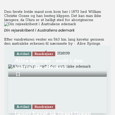
Den første hvide mand som kom her i 1873 hed William
Christie Gosse og han besteg klippen. Det kan man ikke
længere, da Uluru er et helligt sted for aboriginerne.
Din rejseskribent i Australiens ødemark
Efter vandreturen venter en 563 km. lang køretur gennem
den australske ørkenen til nærmeste by - Alice Springs.
Læs mere
Artikel
Rundrejser
Alice Springs - midt i den
australske ødemark
Artikel
Rundrejser
Langs havet på Great Ocean