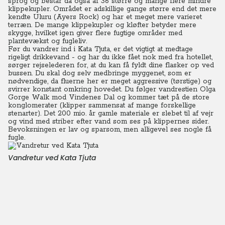
sprog og består da også af 36 større og mange flere mindre
klippekupler. Området er adskillige gange større end det mere
kendte Uluru (Ayers Rock) og har et meget mere varieret
terræn. De mange klippekupler og kløfter betyder mere
skygge, hvilket igen giver flere fugtige områder med
plantevækst og fugleliv.
Før du vandrer ind i Kata Tjuta, er det vigtigt at medtage
rigeligt drikkevand - og har du ikke fået nok med fra hotellet,
sørger rejselederen for, at du kan få fyldt dine flasker op ved
bussen. Du skal dog selv medbringe myggenet, som er
nødvendige, da fluerne her er meget aggressive (tørstige) og
svirrer konstant omkring hovedet. Du følger vandrestien Olga
Gorge Walk mod Vindenes Dal og kommer tæt på de store
konglomerater (klipper sammensat af mange forskellige
stenarter). Det 200 mio. år gamle materiale er slebet til af vejr
og vind med striber efter vand som ses på klippernes sider.
Bevoksningen er lav og sparsom, men alligevel ses nogle få
fugle.
Vandretur ved Kata Tjuta