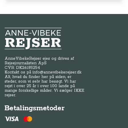
Anne-Vibeke Rejser
AnneVibekeRejser ejes og drives af
Rejsejournalisten ApS
CVR: DK
26185254
Kontakt os på
info@annevibekerejser.dk
Alt, hvad du finder her på siden, er
steder, som vi selv har besøgt. Vi har
rejst i over 25 år i over 100 lande på
mange forskellige måder. Vi sælger IKKE
rejser.
Betalingsmetoder