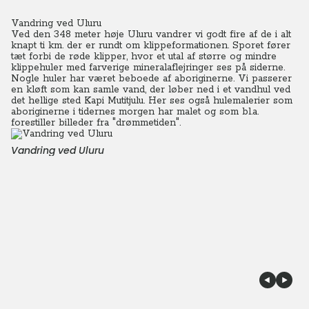
Vandring ved Uluru
Ved den 348 meter høje Uluru vandrer vi godt fire af de i alt
knapt ti km. der er rundt om klippeformationen. Sporet fører
tæt forbi de røde klipper, hvor et utal af større og mindre
klippehuler med farverige mineralaflejringer ses på siderne.
Nogle huler har været beboede af aboriginerne. Vi passerer
en kløft som kan samle vand, der løber ned i et vandhul ved
det hellige sted Kapi Mutitjulu. Her ses også hulemalerier som
aboriginerne i tidernes morgen har malet og som bl.a.
forestiller billeder fra "drømmetiden".
Vandring ved Uluru