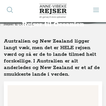
Søg
Åbn 
Anne-Vibeke Rejser
din genvej til store oplevelser
Destinationer
Oceanien
Rejser til Oceanien
Australien og New Zealand ligger
langt væk, men det er HELE rejsen
værd og så er de to lande tilmed helt
forskellige. I Australien er alt
anderledes og New Zealand er et af de
smukkeste lande i verden.