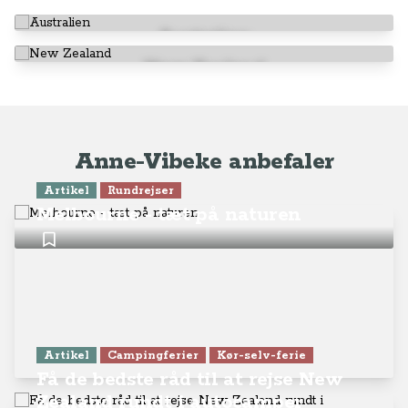
Australien
New Zealand
Anne-Vibeke anbefaler
Artikel
Rundrejser
Melbourne - tæt på naturen
Artikel
Campingferier
Kør-selv-ferie
Få de bedste råd til at rejse New
Zealand rundt i autocamper