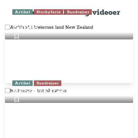
Seneste artikler og videoer
Artikel
Storbyferie
Rundrejser
Auckland, i kiwiernes land New
Zealand
Artikel
Rundrejser
Melbourne - tæt på naturen